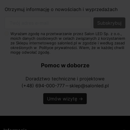
Otrzymuj informację o nowościach i wyprzedażach
Twój adres e-mail
Wyrażam zgodę na przetwarzanie przez Salon LED Sp. z o.o.,
moich danych osobowych w celach związanych z korzystaniem
ze Sklepu internetowego salonled.pl w zgodzie i według zasad
określonych w
Polityce prywatności.
Wiem, że w każdej chwili
mogę odwołać zgodę.
Pomoc w doborze
Doradztwo techniczne i projektowe
(+48) 694-000-777
sklep@salonled.pl
horizontal_rule
Umów wizytę
→