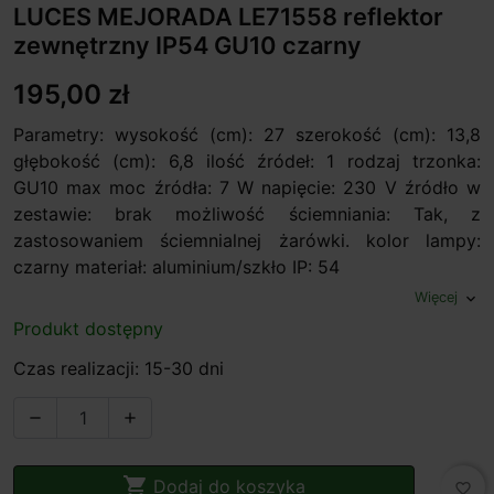
LUCES MEJORADA LE71558 reflektor
zewnętrzny IP54 GU10 czarny
195,00 zł
Parametry: wysokość (cm): 27 szerokość (cm): 13,8
głębokość (cm): 6,8 ilość źródeł: 1 rodzaj trzonka:
GU10 max moc źródła: 7 W napięcie: 230 V źródło w
zestawie: brak możliwość ściemniania: Tak, z
zastosowaniem ściemnialnej żarówki. kolor lampy:
czarny materiał: aluminium/szkło IP: 54
Więcej
expand_more
Produkt dostępny
Czas realizacji: 15-30 dni



Dodaj do koszyka
favorite_border