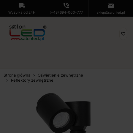
local_shipping
phone_in_talk
mail
Wysyłka od 24H
(+48) 694-000-777
sklep@salonled.pl
favorite_border
Strona główna
Oświetlenie zewnętrzne
Reflektory zewnętrzne