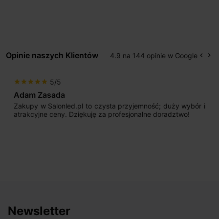
Opinie naszych Klientów
4.9 na 144 opinie w Google
keyboard_arrow_left
keyboard_arrow_right
Popr
Na
5/5
star
star
star
star
star
Adam Zasada
Zakupy w Salonled.pl to czysta przyjemność; duży wybór i
atrakcyjne ceny. Dziękuję za profesjonalne doradztwo!
Newsletter