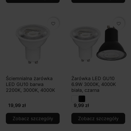
favorite_border
favorite_border
Ściemnialna żarówka
Żarówka LED GU10
LED GU10 barwa
6.9W 3000K, 4000K
2200K, 3000K, 4000K
biała, czarna
19,99 zł
9,99 zł
Zobacz szczegóły
Zobacz szczegóły