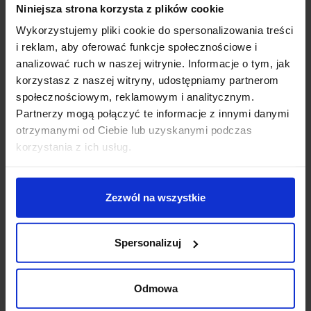
Niniejsza strona korzysta z plików cookie
Parametry:
Wykorzystujemy pliki cookie do spersonalizowania treści
wysokość (cm): 27
i reklam, aby oferować funkcje społecznościowe i
szerokość (cm): 13,8
analizować ruch w naszej witrynie. Informacje o tym, jak
głębokość (cm): 6,8
korzystasz z naszej witryny, udostępniamy partnerom
ilość źródeł: 1
społecznościowym, reklamowym i analitycznym.
rodzaj trzonka: GU10
Partnerzy mogą połączyć te informacje z innymi danymi
max moc źródła: 7 W
otrzymanymi od Ciebie lub uzyskanymi podczas
napięcie: 230 V
korzystania z ich usług.
źródło w zestawie: brak
możliwość ściemniania: Tak, z zastosowaniem
ściemnialnej żarówki.
Zezwól na wszystkie
kolor lampy: czarny
materiał: aluminium/szkło
IP: 54
Spersonalizuj
Szczegóły produktu
Odmowa