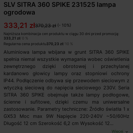
SLV SITRA 360 SPIKE 231525 lampa
ogrodowa
333,21 zł
370,23 zł
(- 10%)
Najniższa kombinacja cen produktu w ciągu 30 dni przed promocją:
333,21 zł
/ 0 %
Regularna cena produktu
370,23 zł
/ 10 %
Aluminiowa lampa wbijana w grunt SITRA 360 SPIKE
spełnia niemal wszystkie wymagania wobec oświetlenia
zewnętrznego dzięki obrotowej i przechylanej
kardanowo głowicy lampy oraz stopniowi ochrony
IP44. Podłączenie odbywa się przewodem sieciowym z
wtyczką sieciową do napięcia sieciowego 230V. Seria
SITRA 360 SPIKE obejmuje także lampy podłogowe,
ścienne i sufitowe, dzięki czemu ma uniwersalne
zastosowanie. Parametry techniczne: Źródło światła 1 x
GX53 Moc max 9W Napięcie 220-240V ~50/60Hz
Długość 12 cm Szerokość 6,2 cm Wysokość 12...
Więcej
expand_more