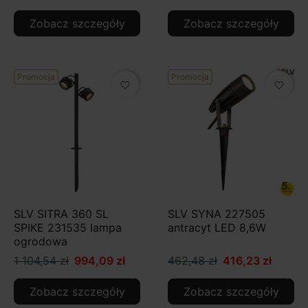
Zobacz szczegóły
Zobacz szczegóły
Promocja
Promocja
favorite_border
favorite_border
SLV SITRA 360 SL
SLV SYNA 227505
SPIKE 231535 lampa
antracyt LED 8,6W
ogrodowa
1 104,54 zł
994,09 zł
462,48 zł
416,23 zł
Zobacz szczegóły
Zobacz szczegóły