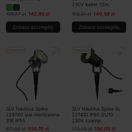
230V kabel 1,5m
158,67 zł
142,80 zł
156,21 zł
140,59 zł
Zobacz szczegóły
Zobacz szczegóły
Promocja
Promocja
favorite_border
favorite_border
SLV Nautilus Spike
SLV Nautilus Spike XL
229740 stal nierdzewna
227410 IP65 GU10
316 IP55
230V czarna
571,95 zł
514,76 zł
173,43 zł
156,09 zł