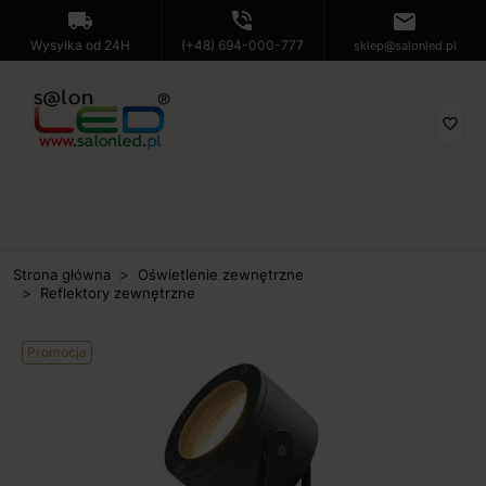
local_shipping
phone_in_talk
mail
Wysyłka od 24H
(+48) 694-000-777
sklep@salonled.pl
favorite_border
Strona główna
Oświetlenie zewnętrzne
Reflektory zewnętrzne
Promocja