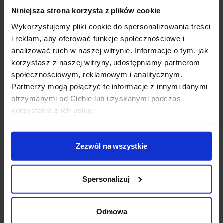
Niniejsza strona korzysta z plików cookie
Źródło światła 1 x GX53
Moc max 9W
Wykorzystujemy pliki cookie do spersonalizowania treści
Napięcie 220-240V ~50/60Hz
i reklam, aby oferować funkcje społecznościowe i
Długość 12 cm
analizować ruch w naszej witrynie. Informacje o tym, jak
Szerokość 6,2 cm
korzystasz z naszej witryny, udostępniamy partnerom
Wysokość 12 cm
społecznościowym, reklamowym i analitycznym.
Strumień świetlny uzależniony od żarówki
Partnerzy mogą połączyć te informacje z innymi danymi
Klasa ochrony I
otrzymanymi od Ciebie lub uzyskanymi podczas
Klasa szczelności IP44
korzystania z ich usług.
Materiał aluminium
Kolor antracyt
Kształt okrągły
Zezwól na wszystkie
Producent SLV
Informacje dodatkowe:
Spersonalizuj
Brak żarówki w komplecie
Długość przewodu zasilającego 150 cm
Odmowa
Obrotowa i przechylna