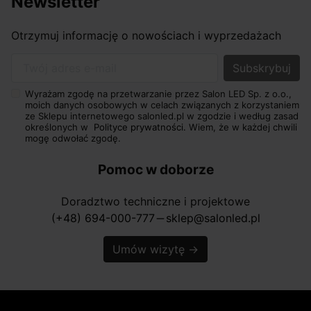
Newsletter
Otrzymuj informację o nowościach i wyprzedażach
Twój adres e-mail
Wyrażam zgodę na przetwarzanie przez Salon LED Sp. z o.o.,
moich danych osobowych w celach związanych z korzystaniem
ze Sklepu internetowego salonled.pl w zgodzie i według zasad
określonych w
Polityce prywatności.
Wiem, że w każdej chwili
mogę odwołać zgodę.
Pomoc w doborze
Doradztwo techniczne i projektowe
(+48) 694-000-777
sklep@salonled.pl
horizontal_rule
Umów wizytę
→