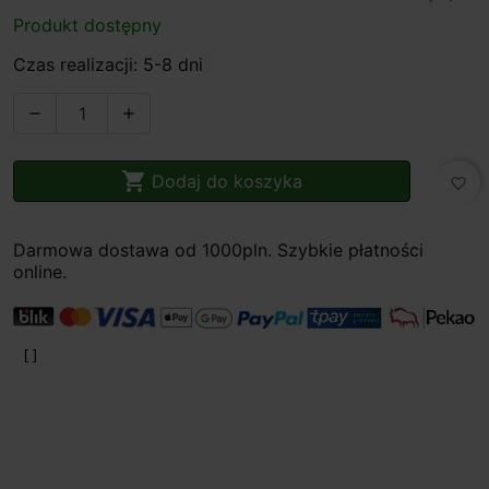
Produkt dostępny
Czas realizacji: 5-8 dni



Dodaj do koszyka
favorite_border
Darmowa dostawa od 1000pln. Szybkie płatności
online.