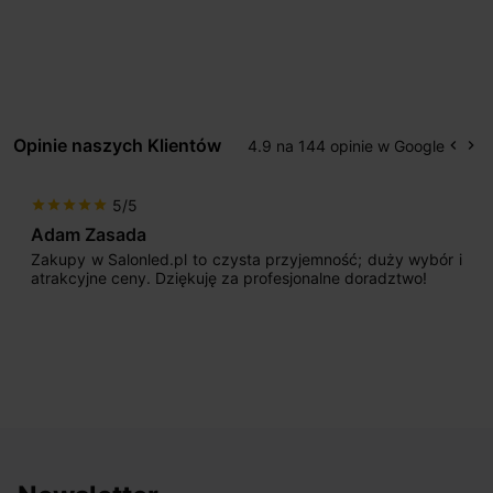
Opinie naszych Klientów
4.9 na 144 opinie w Google
keyboard_arrow_left
keyboard_arrow_right
Popr
Na
5/5
star
star
star
star
star
Adam Zasada
Zakupy w Salonled.pl to czysta przyjemność; duży wybór i
atrakcyjne ceny. Dziękuję za profesjonalne doradztwo!