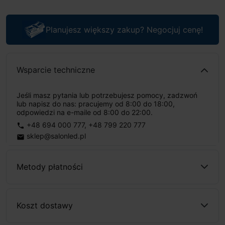
Planujesz większy zakup? Negocjuj cenę!
Wsparcie techniczne
Jeśli masz pytania lub potrzebujesz pomocy, zadzwoń
lub napisz do nas: pracujemy od 8:00 do 18:00,
odpowiedzi na e-maile od 8:00 do 22:00.
+48 694 000 777
,
+48 799 220 777
phone
sklep@salonled.pl
email
Metody płatności
Koszt dostawy