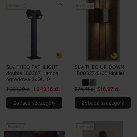
Promocja
Promocja
SLV THEO PATHLIGHT
SLV THEO UP-DOWN
double 1002871 lampa
1000327/9/30 kinkiet
ogrodowa 2xGU10
1 381,29 zł
1 243,16 zł
574,41 zł
516,97 zł
Zobacz szczegóły
Zobacz szczegóły
Promocja
Promocja