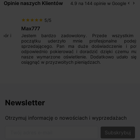
Opinie naszych Klientów
4.9 na 144 opinie w Google
keyboard_arrow_left
keyboard_arrow_right
Popr
Na
5/5
star
star
star
star
star
Max777
Jestem bardzo zadowolony. Przede wszystkim od
początku uderzyło mnie profesjonalne podejście
sprzedającego. Pan ma duże doświadczenie i potrafi
odpowiednio pokierować i doradzić dzięki czemu mamy
nasze wymarzone oświetlenie. Dodatkowo udało się to
osiągnąć w przyzwoitych pieniądzach.
Newsletter
Otrzymuj informację o nowościach i wyprzedażach
Twój adres e-mail