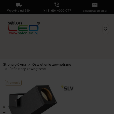
local_shipping
phone_in_talk
mail
Wysyłka od 24H
(+48) 694-000-777
sklep@salonled.pl
favorite_border
Strona główna
Oświetlenie zewnętrzne
Reflektory zewnętrzne
Promocja