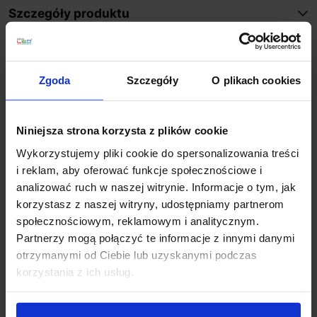
Szczegóły produktu
Zobacz także
Zgoda
Szczegóły
O plikach cookies
Promocja
Promocja
Niniejsza strona korzysta z plików cookie
Wykorzystujemy pliki cookie do spersonalizowania treści
i reklam, aby oferować funkcje społecznościowe i
analizować ruch w naszej witrynie. Informacje o tym, jak
korzystasz z naszej witryny, udostępniamy partnerom
społecznościowym, reklamowym i analitycznym.
Partnerzy mogą połączyć te informacje z innymi danymi
SLV BIG THEO 234525
SLV Big Theo 234535
otrzymanymi od Ciebie lub uzyskanymi podczas
ścienna LED 21W
lampa sufitowa LED
korzystania z ich usług.
antracyt IP44
21W IP44
1 295,19 zł
1 165,67 zł
1 207,86 zł
1 087,07 zł