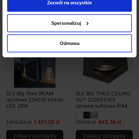
Zezwól na wszystkie
Zobacz szczegóły
Zobacz szczegóły
Spersonalizuj
Promocja
Promocja
Odmowa
SLV Big Theo BEAM
SLV BIG THEO CEILING
up/down 234515 kinkiet
OUT 229551/4/5
LED 29W
oprawa sufitowa IP44
1 612,53 zł
1 451,28 zł
717,09 zł
645,38 zł
Zobacz szczegóły
Zobacz szczegóły