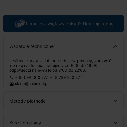
Planujesz większy zakup? Negocjuj cenę!
Wsparcie techniczne
Jeśli masz pytania lub potrzebujesz pomocy, zadzwoń
lub napisz do nas: pracujemy od 8:00 do 18:00,
odpowiedzi na e-maile od 8:00 do 22:00.
+48 694 000 777
,
+48 799 220 777
phone
sklep@salonled.pl
email
Metody płatności
Koszt dostawy