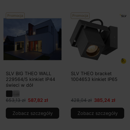
Promocja
Promocja
SLV BIG THEO WALL
SLV THEO bracket
229564/5 kinkiet IP44
1004653 kinkiet IP65
świeci w dół
653,13 zł
587,82 zł
428,04 zł
385,24 zł
Zobacz szczegóły
Zobacz szczegóły