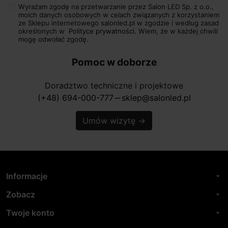
Wyrażam zgodę na przetwarzanie przez Salon LED Sp. z o.o.,
moich danych osobowych w celach związanych z korzystaniem
ze Sklepu internetowego salonled.pl w zgodzie i według zasad
określonych w
Polityce prywatności.
Wiem, że w każdej chwili
mogę odwołać zgodę.
Pomoc w doborze
Doradztwo techniczne i projektowe
(+48) 694-000-777
sklep@salonled.pl
horizontal_rule
Umów wizytę
→
Informacje
arrow_drop_down
Zobacz
arrow_drop_down
Twoje konto
arrow_drop_down