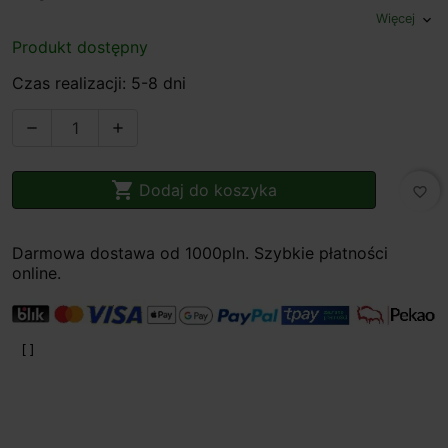
Więcej
expand_more
Produkt dostępny
Czas realizacji: 5-8 dni



Dodaj do koszyka
favorite_border
Darmowa dostawa od 1000pln. Szybkie płatności
online.