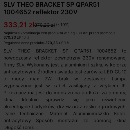
SLV THEO BRACKET SP QPAR51
1004652 reflektor 230V
333,21 zł
370,23 zł
(- 10%)
Najniższa kombinacja cen produktu w ciągu 30 dni przed promocją:
370,23 zł
/ 10 %
Regularna cena produktu
370,23 zł
/ 0 %
SLV THEO BRACKET SP QPAR51 1004652 to
nowoczesny reflektor zewnętrzny 230V renomowanej
firmy SLV. Wykonany jest z aluminium i szkła, w kolorze
antracytowym. Źródłem światła jest żarówka LED GU10
o mocy max 7W (brak w zestawie). Lampa
wyposażona jest w kabel zasilający z wtykiem IP.
Przeznaczona jest do montażu na podłożu za pomocą
klina. Idealnie sprawdzi się jako oświetlenie
akcentujące budynków, drzew oraz roślin ogrodowych.
Dane techniczne: Materiał: Aluminium/szkło Kolor:
antracytowy Sposób montażu: za pomocą klina
Długość (cm):...