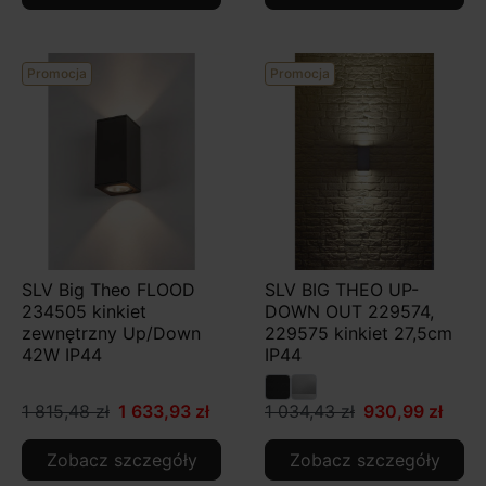
Promocja
Promocja
SLV Big Theo FLOOD
SLV BIG THEO UP-
234505 kinkiet
DOWN OUT 229574,
zewnętrzny Up/Down
229575 kinkiet 27,5cm
42W IP44
IP44
1 815,48 zł
1 633,93 zł
1 034,43 zł
930,99 zł
Zobacz szczegóły
Zobacz szczegóły