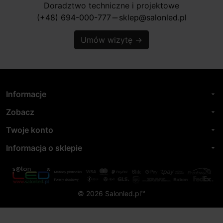
Doradztwo techniczne i projektowe
(+48) 694-000-777
sklep@salonled.pl
horizontal_rule
Umów wizytę
→
Informacje
arrow_drop_down
Zobacz
arrow_drop_down
Twoje konto
arrow_drop_down
Informacja o sklepie
arrow_drop_down
© 2026 Salonled.pl™