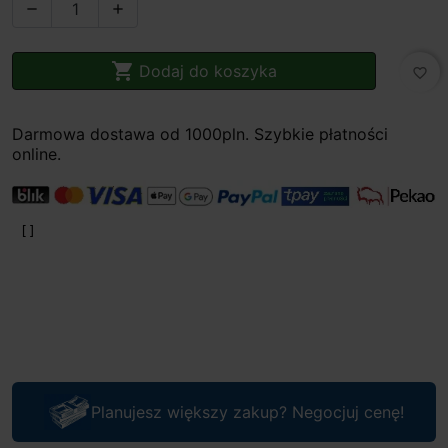



Dodaj do koszyka
favorite_border
Darmowa dostawa od 1000pln. Szybkie płatności
online.
Planujesz większy zakup? Negocjuj cenę!