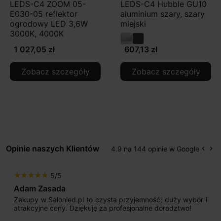
LEDS-C4 ZOOM 05-
LEDS-C4 Hubble GU10
E030-05 reflektor
aluminium szary, szary
ogrodowy LED 3,6W
miejski
3000K, 4000K
1 027,05 zł
607,13 zł
Zobacz szczegóły
Zobacz szczegóły
Opinie naszych Klientów
4.9 na 144 opinie w Google
keyboard_arrow_left
keyboard_arrow_right
Popr
Na
5/5
star
star
star
star
star
Adam Zasada
Zakupy w Salonled.pl to czysta przyjemność; duży wybór i
atrakcyjne ceny. Dziękuję za profesjonalne doradztwo!