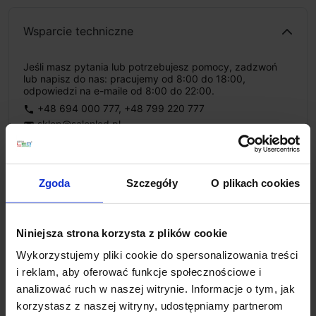
Wsparcie techniczne
Jeśli masz pytania lub potrzebujesz pomocy, zadzwoń
lub napisz do nas: pracujemy od 8:00 do 18:00,
odpowiedzi na e-maile od 8:00 do 22:00.
+48 694 000 777
,
+48 799 220 777
phone
sklep@salonled.pl
email
Metody płatności
Zgoda
Szczegóły
O plikach cookies
Koszt dostawy
Niniejsza strona korzysta z plików cookie
Wykorzystujemy pliki cookie do spersonalizowania treści
i reklam, aby oferować funkcje społecznościowe i
Zapytaj o produkt
analizować ruch w naszej witrynie. Informacje o tym, jak
korzystasz z naszej witryny, udostępniamy partnerom