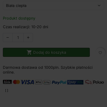
Produkt dostępny
Czas realizacji: 10-20 dni



Dodaj do koszyka
favorite_border
Darmowa dostawa od 1000pln. Szybkie płatności
online.