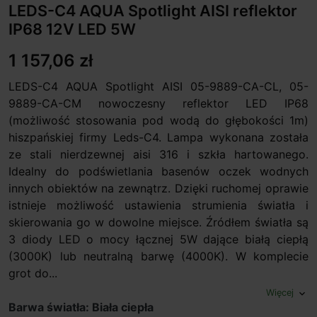
LEDS-C4 AQUA Spotlight AISI reflektor
IP68 12V LED 5W
1 157,06 zł
LEDS-C4 AQUA Spotlight AISI 05-9889-CA-CL, 05-
9889-CA-CM nowoczesny reflektor LED IP68
(możliwość stosowania pod wodą do głębokości 1m)
hiszpańskiej firmy Leds-C4. Lampa wykonana została
ze stali nierdzewnej aisi 316 i szkła hartowanego.
Idealny do podświetlania basenów oczek wodnych
innych obiektów na zewnątrz. Dzięki ruchomej oprawie
istnieje możliwość ustawienia strumienia światła i
skierowania go w dowolne miejsce. Źródłem światła są
3 diody LED o mocy łącznej 5W dające białą ciepłą
(3000K) lub neutralną barwę (4000K). W komplecie
grot do...
Więcej
expand_more
Barwa światła: Biała ciepła