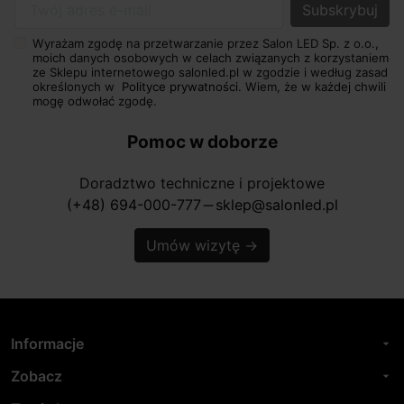
Twój adres e-mail
Wyrażam zgodę na przetwarzanie przez Salon LED Sp. z o.o.,
moich danych osobowych w celach związanych z korzystaniem
ze Sklepu internetowego salonled.pl w zgodzie i według zasad
określonych w
Polityce prywatności.
Wiem, że w każdej chwili
mogę odwołać zgodę.
Pomoc w doborze
Doradztwo techniczne i projektowe
(+48) 694-000-777
sklep@salonled.pl
horizontal_rule
Umów wizytę
→
Informacje
arrow_drop_down
Zobacz
arrow_drop_down