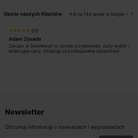
Opinie naszych Klientów
4.9 na 144 opinie w Google
keyboard_arrow_left
keyboard_arrow_right
Popr
Na
5/5
star
star
star
star
star
Adam Zasada
Zakupy w Salonled.pl to czysta przyjemność; duży wybór i
atrakcyjne ceny. Dziękuję za profesjonalne doradztwo!
Newsletter
Otrzymuj informację o nowościach i wyprzedażach