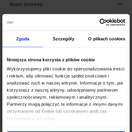
Koszt dostawy
Zapytaj o produkt
Zgoda
Szczegóły
O plikach cookies
Opis
Niniejsza strona korzysta z plików cookie
Wykorzystujemy pliki cookie do spersonalizowania treści
LEDS-C4 AQUA Spotlight AISI 05-9889-CA-CL, 05-
i reklam, aby oferować funkcje społecznościowe i
9889-CA-CM
nowoczesny reflektor LED IP68
analizować ruch w naszej witrynie. Informacje o tym, jak
(możliwość stosowania pod wodą do głębokości 1m)
korzystasz z naszej witryny, udostępniamy partnerom
hiszpańskiej firmy Leds-C4. Lampa wykonana została
społecznościowym, reklamowym i analitycznym.
ze stali nierdzewnej aisi 316 i szkła hartowanego.
Partnerzy mogą połączyć te informacje z innymi danymi
Idealny do podświetlania basenów oczek wodnych
otrzymanymi od Ciebie lub uzyskanymi podczas
innych obiektów na zewnątrz. Dzięki ruchomej oprawie
korzystania z ich usług.
istnieje możliwość ustawienia strumienia światła i
skierowania go w dowolne miejsce. Źródłem światła są