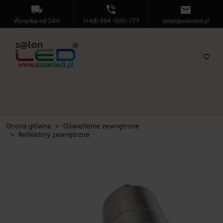
local_shipping
phone_in_talk
mail
Wysyłka od 24H
(+48) 694-000-777
sklep@salonled.pl
favorite_border
Strona główna
Oświetlenie zewnętrzne
Reflektory zewnętrzne