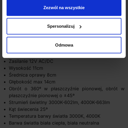
3 diody LED o mocy łącznej 5W dające białą ciepłą
Zezwól na wszystkie
(3000K) lub neutralną barwę (4000K). W komplecie
grot do montażu w podłożu, lampa może być
Spersonalizuj
mocowana pionowo lub poziomo, wymaga
zastosowania zasilacza 12V AC/DC
Dane techniczne:
Odmowa
Źródło światła 3 x CREE LED
Zasilanie 12V AC/DC
Wysokość 11cm
Średnica oprawy 8cm
Głębokość max 14cm
Obrót o 360º w płaszczyźnie pionowej, obrót w
płaszczyźnie pionowej o ±45º
Strumień świetlny 3000K-602lm, 4000K-663lm
Kąt świecenia 25º
Temperatura barwy światła 3000K, 4000K
Barwa światła biała ciepła, biała neutralna