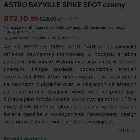
ASTRO BAYVILLE SPIKE SPOT czarny
872,10 zł
1 026,00 zł
(- 15%)
Najniższa kombinacja cen produktu w ciągu 30 dni przed promocją:
1 026,00 zł
/ 15 %
Regularna cena produktu
1 026,00 zł
/ 0 %
ASTRO BAYVILLE SPIKE SPOT 1401021 to niewielki
reflektor zewnętrzny montowany w podłożu, a także
na ścianie lub suficie. Wykonany z aluminium, w kolorze
czarnym. Lampa posiada podwyższony stopień
szczelności IP65, który umożliwia montaż wewnątrz i
na zewnątrz budynków oraz w miejscach narażonych
na bezpośrednie działanie wody oraz jej penetracje.
Oprawa jako źródło światła wykorzystuje moduł LED o
mocy 8,2W. Ruchoma głowica pozwala na skierowanie
światła zgodnie z wymaganiami. Nowoczesny design
oraz doskonała technologia LED powoduje, że...
Więcej
expand_more
Produkt dostępny