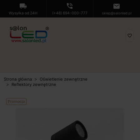
local_shipping
phone_in_talk
mail
Wysyłka od 24H
(+48) 694-000-777
sklep@salonled.pl
favorite_border
Strona główna
Oświetlenie zewnętrzne
Reflektory zewnętrzne
Promocja