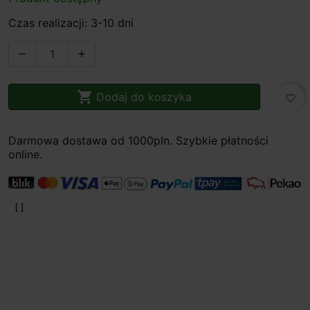
Czas realizacji: 3-10 dni



Dodaj do koszyka
favorite_border
Darmowa dostawa od 1000pln. Szybkie płatności
online.