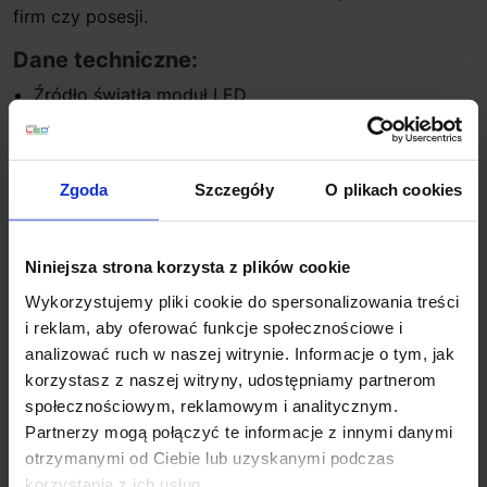
firm czy posesji.
Dane techniczne:
Źródło światła moduł LED
Moc 8,2 W
Barwa światła 3000K
Strumień światła 467 lm
Zgoda
Szczegóły
O plikach cookies
CRI 80
Wysokość 9,4 cm
Szerokość 7,5 cm
Niniejsza strona korzysta z plików cookie
Głębokość 10,2 cm z klinem 22,1cm
Wykorzystujemy pliki cookie do spersonalizowania treści
Klasa szczelności IP65
i reklam, aby oferować funkcje społecznościowe i
Kolor czarny
analizować ruch w naszej witrynie. Informacje o tym, jak
Producent Astro Lighting
korzystasz z naszej witryny, udostępniamy partnerom
Gwarancja 24 miesiące
społecznościowym, reklamowym i analitycznym.
Możliwość ściemniania
Partnerzy mogą połączyć te informacje z innymi danymi
Montaż w podłożu, sufitowy lub ścienny
otrzymanymi od Ciebie lub uzyskanymi podczas
Dodatkowe informacje:
korzystania z ich usług.