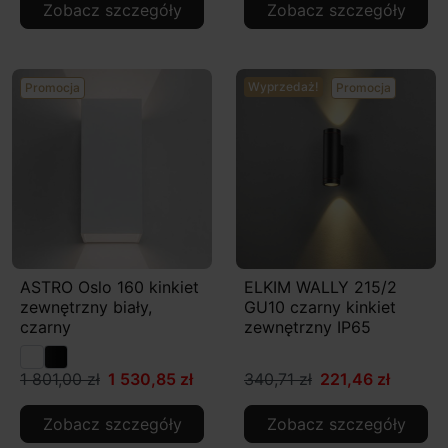
Zobacz szczegóły
Zobacz szczegóły
Wyprzedaż!
Promocja
Promocja
ASTRO Oslo 160 kinkiet
ELKIM WALLY 215/2
zewnętrzny biały,
GU10 czarny kinkiet
czarny
zewnętrzny IP65
1 801,00 zł
1 530,85 zł
340,71 zł
221,46 zł
Zobacz szczegóły
Zobacz szczegóły