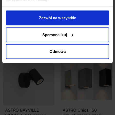
Wbudowany zasilacz i moduł LED
Zezwól na wszystkie
Szczegóły produktu
Spersonalizuj
Zobacz także
Odmowa
Wyprzedaż!
Promocja
Promocja
ASTRO BAYVILLE
ASTRO Chios 150