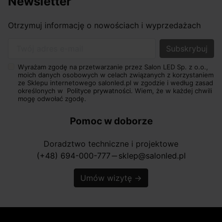
Newsletter
Otrzymuj informację o nowościach i wyprzedażach
Twój adres e-mail
Wyrażam zgodę na przetwarzanie przez Salon LED Sp. z o.o.,
moich danych osobowych w celach związanych z korzystaniem
ze Sklepu internetowego salonled.pl w zgodzie i według zasad
określonych w
Polityce prywatności.
Wiem, że w każdej chwili
mogę odwołać zgodę.
Pomoc w doborze
Doradztwo techniczne i projektowe
(+48) 694-000-777
sklep@salonled.pl
horizontal_rule
Umów wizytę
→