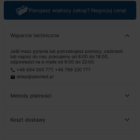
Planujesz większy zakup? Negocjuj cenę!
Wsparcie techniczne
Jeśli masz pytania lub potrzebujesz pomocy, zadzwoń
lub napisz do nas: pracujemy od 8:00 do 18:00,
odpowiedzi na e-maile od 8:00 do 22:00.
+48 694 000 777
,
+48 799 220 777
phone
sklep@salonled.pl
email
Metody płatności
Koszt dostawy