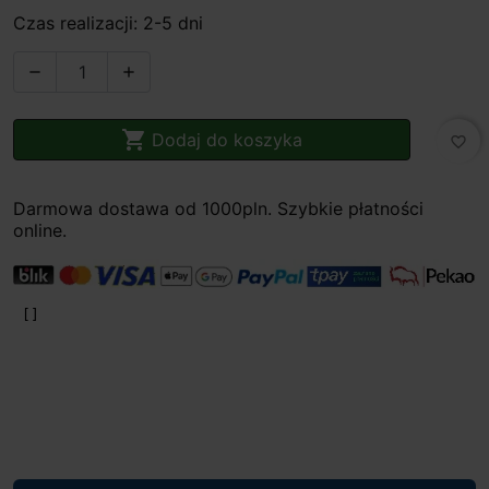
Czas realizacji: 2-5 dni



Dodaj do koszyka
favorite_border
Darmowa dostawa od 1000pln. Szybkie płatności
online.