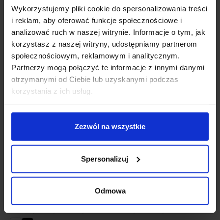
Wykorzystujemy pliki cookie do spersonalizowania treści
i reklam, aby oferować funkcje społecznościowe i
Szczegóły produktu
analizować ruch w naszej witrynie. Informacje o tym, jak
korzystasz z naszej witryny, udostępniamy partnerom
społecznościowym, reklamowym i analitycznym.
Zobacz także
Partnerzy mogą połączyć te informacje z innymi danymi
otrzymanymi od Ciebie lub uzyskanymi podczas
korzystania z ich usług.
Promocja
Promocja
Zezwól na wszystkie
Spersonalizuj
Astro track
Końcówka zasilająca do
Odmowa
szynoprzewód 1-
szynoprzewodu 1F
fazowy biały, czarny
biały, czarny