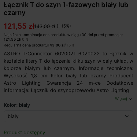
Łącznik T do szyn 1-fazowych biały lub
czarny
121,55 zł
143,00 zł
(- 15%)
Najniższa kombinacja cen produktu w ciągu 30 dni przed promocją:
121,55 zł
/ 0 %
Regularna cena produktu
143,00 zł
/ 15 %
ASTRO T-Connector 6020021 6020022 to łącznik w
kształcie litery T do łączenia kilku szyn w cały układ, w
kolorze białym lub czarnym. Informacje techniczne:
Wysokość 1,8 cm Kolor biały lub czarny Producent
Astro Lighting Gwarancja 24 m-ce Dodatkowe
informacje: Łącznik do szynoprzewodu Astro Lighting
Więcej
expand_more
Kolor: biały
Produkt dostępny