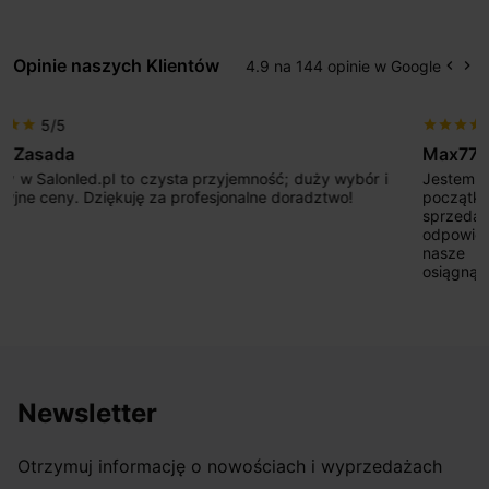
Opinie naszych Klientów
4.9 na 144 opinie w Google
keyboard_arrow_left
keyboard_arrow_right
Popr
Na
5/5
star
star
star
star
star
Max777
Jestem bardzo zadowolony. Przede wszystkim od
początku uderzyło mnie profesjonalne podejście
sprzedającego. Pan ma duże doświadczenie i potrafi
odpowiednio pokierować i doradzić dzięki czemu mamy
nasze wymarzone oświetlenie. Dodatkowo udało się to
osiągnąć w przyzwoitych pieniądzach.
Newsletter
Otrzymuj informację o nowościach i wyprzedażach