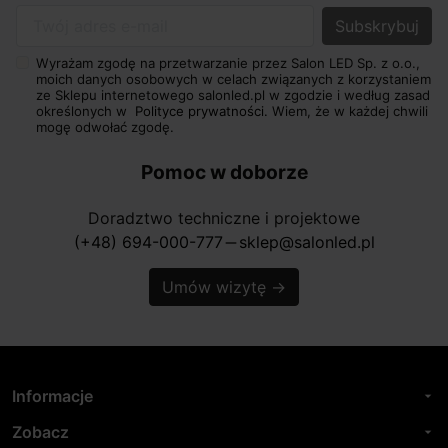
Twój adres e-mail
Wyrażam zgodę na przetwarzanie przez Salon LED Sp. z o.o.,
moich danych osobowych w celach związanych z korzystaniem
ze Sklepu internetowego salonled.pl w zgodzie i według zasad
określonych w
Polityce prywatności.
Wiem, że w każdej chwili
mogę odwołać zgodę.
Pomoc w doborze
Doradztwo techniczne i projektowe
(+48) 694-000-777
sklep@salonled.pl
horizontal_rule
Umów wizytę
→
Informacje
arrow_drop_down
Zobacz
arrow_drop_down