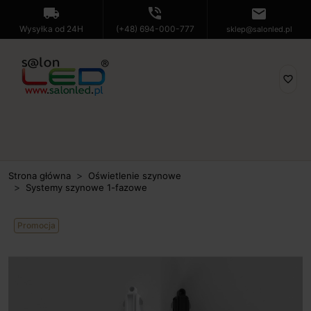
local_shipping
phone_in_talk
mail
Wysyłka od 24H
(+48) 694-000-777
sklep@salonled.pl
favorite_border
Strona główna
Oświetlenie szynowe
Systemy szynowe 1-fazowe
Promocja