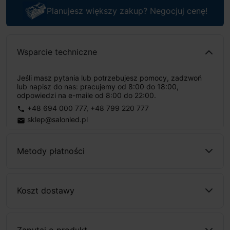
Planujesz większy zakup? Negocjuj cenę!
Wsparcie techniczne
Jeśli masz pytania lub potrzebujesz pomocy, zadzwoń
lub napisz do nas: pracujemy od 8:00 do 18:00,
odpowiedzi na e-maile od 8:00 do 22:00.
+48 694 000 777
,
+48 799 220 777
phone
sklep@salonled.pl
email
Metody płatności
Koszt dostawy
Zapytaj o produkt