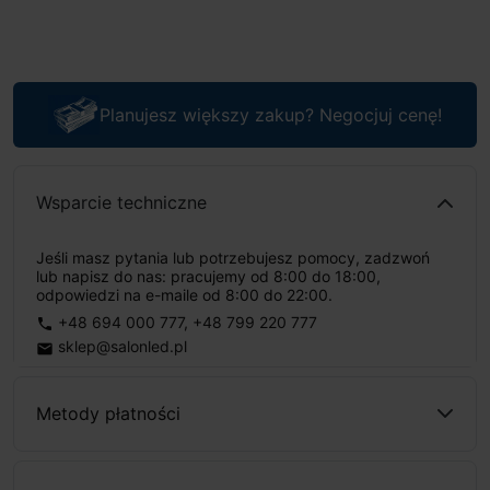
Planujesz większy zakup? Negocjuj cenę!
Wsparcie techniczne
Jeśli masz pytania lub potrzebujesz pomocy, zadzwoń
lub napisz do nas: pracujemy od 8:00 do 18:00,
odpowiedzi na e-maile od 8:00 do 22:00.
+48 694 000 777
,
+48 799 220 777
phone
sklep@salonled.pl
email
Metody płatności