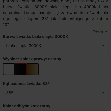
potrzeb. Posiada wbudowaną diodę LED o mocy 9W z
barwą światła: 3000K biała ciepła lub 4000K biała
naturalna. Lampa nadaje się zarówno do oświetlenia
ogólnego z kątem 38° jak i akcentującego z kątem
10°,...
Więcej
expand_more
Barwa światła: biała ciepła 3000K
Wybierz kolor oprawy: czarny
biały
czarny
złoty
Kąt padania światła: 38º
Kolor odbłyśnika: czarny