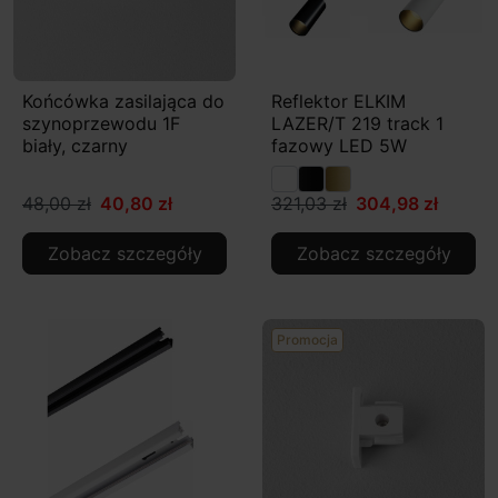
Końcówka zasilająca do
Reflektor ELKIM
szynoprzewodu 1F
LAZER/T 219 track 1
biały, czarny
fazowy LED 5W
48,00 zł
40,80 zł
321,03 zł
304,98 zł
Zobacz szczegóły
Zobacz szczegóły
Promocja