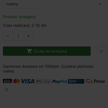
Produkt dostępny
Czas realizacji: 2-10 dni



Dodaj do koszyka
favorite_border
Darmowa dostawa od 1000pln. Szybkie płatności
online.