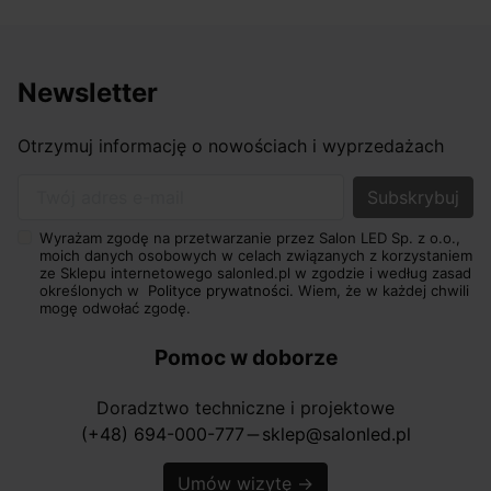
Newsletter
Otrzymuj informację o nowościach i wyprzedażach
Twój adres e-mail
Wyrażam zgodę na przetwarzanie przez Salon LED Sp. z o.o.,
moich danych osobowych w celach związanych z korzystaniem
ze Sklepu internetowego salonled.pl w zgodzie i według zasad
określonych w
Polityce prywatności.
Wiem, że w każdej chwili
mogę odwołać zgodę.
Pomoc w doborze
Doradztwo techniczne i projektowe
(+48) 694-000-777
sklep@salonled.pl
horizontal_rule
Umów wizytę
→