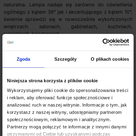
naturalna. Lampa nadaje się zarówno do oświetlenia
ogólnego z kątem 38° jak i akcentującego z kątem 10°,
świetnie sprawdzi się w nowocześnie wykończonych
wnętrzach: salonach, gabinetach, kuchniach,
sypialniach, korytarzach.
Parametry techniczne:
Źródło światła: LED 9W
Zgoda
Szczegóły
O plikach cookies
Sposób montażu: szynoprzewód 1-fazowy
Materiał wykonania: aluminium + szkło
Kolor wykończenia: czarny, biały, złoty
Niniejsza strona korzysta z plików cookie
Barwa światła 3000K biała ciepła, 4000K biała
Wykorzystujemy pliki cookie do spersonalizowania treści
naturalna
i reklam, aby oferować funkcje społecznościowe i
Strumień światła: 3000K-800lm, 4000K-840lm
analizować ruch w naszej witrynie. Informacje o tym, jak
Kąt świecenia: 10°, 38°
korzystasz z naszej witryny, udostępniamy partnerom
Możliwości regulacji: tak
społecznościowym, reklamowym i analitycznym.
Zasilanie: 230V
Partnerzy mogą połączyć te informacje z innymi danymi
Zasilacz: wewnętrzny, wbudowany
otrzymanymi od Ciebie lub uzyskanymi podczas
Klasa ochrony: I