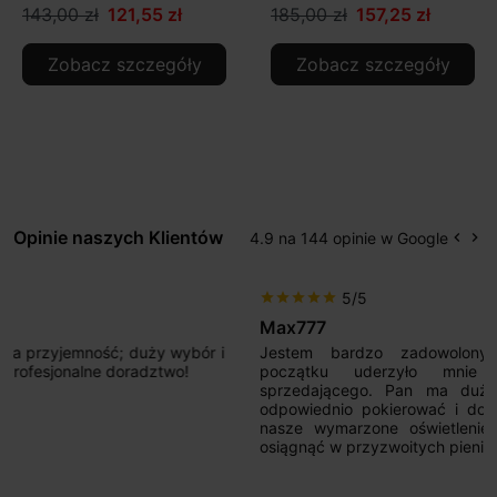
143,00 zł
121,55 zł
185,00 zł
157,25 zł
Zobacz szczegóły
Zobacz szczegóły
Opinie naszych Klientów
4.9 na 144 opinie w Google
keyboard_arrow_left
keyboard_arrow_right
Popr
Na
5/5
star
star
star
star
star
Max777
Jestem bardzo zadowolony. Przede wszystkim od
początku uderzyło mnie profesjonalne podejście
sprzedającego. Pan ma duże doświadczenie i potrafi
odpowiednio pokierować i doradzić dzięki czemu mamy
nasze wymarzone oświetlenie. Dodatkowo udało się to
osiągnąć w przyzwoitych pieniądzach.