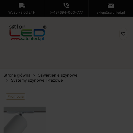
local_shipping
phone_in_talk
mail
Wysyłka od 24H
(+48) 694-000-777
sklep@salonled.pl
favorite_border
Strona główna
Oświetlenie szynowe
Systemy szynowe 1-fazowe
Promocja