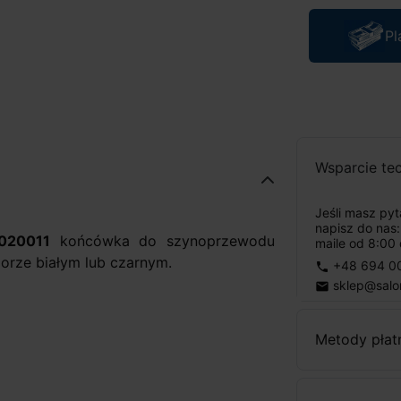
Pl
Wsparcie te
Jeśli masz py
napisz do nas
020011
końcówka do szynoprzewodu
maile od 8:00 
orze białym lub czarnym.
+48 694 0
phone
sklep@salo
email
Metody płat