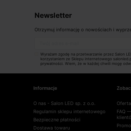
Newsletter
Otrzymuj informację o nowościach i wypr
Twój adres e-mail
Wyrażam zgodę na przetwarzanie przez Salon LE
korzystaniem ze Sklepu internetowego salonled.
prywatności.
Wiem, że w każdej chwili mogę odw
Informacje
Zobac
O nas - Salon LED sp. z o.o.
Ofert
Regulamin sklepu internetowego
FAQ —
klient
Bezpieczne płatności
Promo
Dostawa towaru