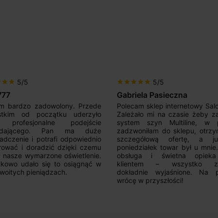
5/5
5/5
r
star
star
star
star
star
star
star
777
Gabriela Pasieczna
m bardzo zadowolony. Przede
Polecam sklep internetowy Sal
stkim od początku uderzyło
Zależało mi na czasie żeby z
 profesjonalne podejście
system szyn Multiline, w p
edającego. Pan ma duże
zadzwoniłam do sklepu, otrz
adczenie i potrafi odpowiednio
szczegółową ofertę, a 
rować i doradzić dzięki czemu
poniedziałek towar był u mnie
nasze wymarzone oświetlenie.
obsługa i świetna opiek
kowo udało się to osiągnąć w
klientem – wszystko zo
woitych pieniądzach.
dokładnie wyjaśnione. Na 
wrócę w przyszłości!