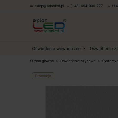
sklep@salonled.pl
(+48) 694-000-777
(+4

phone
phone
Oświetlenie wewnętrzne
Oświetlenie 
Strona główna
Oświetlenie szynowe
Systemy 
Promocja