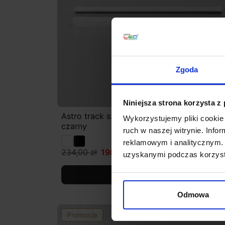
Zgoda
Niniejsza strona korzysta z
Astro track szynoprzewód 1-fazowy biały,
Wykorzystujemy pliki cookie 
czarny
ruch w naszej witrynie. Inf
reklamowym i analitycznym. 
234,00 zł
198,90 zł
uzyskanymi podczas korzysta
Zobacz szczegóły
Odmowa
Promocja