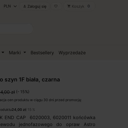
0
Zaloguj się
Koszyk

favorite_border
shopping_cart
D
Marki
Bestsellery
Wyprzedaże
o szyn 1F biała, czarna
4,00 zł
(- 15%)
acja cen produktu w ciągu 30 dni przed promocją:
roduktu
24,00 zł
/ 15 %
K END CAP 6020003, 6020011 końcówka
zewodu jednofazowego do opraw Astro