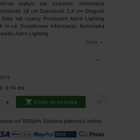
lorze białym lub czarnym. Informacje
Wysokość 1,8 cm Szerokość 2,4 cm Długość
 biały lub czarny Producent Astro Lighting
4 m-ce Dodatkowe informacje: Końcówka
wodu Astro Lighting
Więcej
expand_more
ępny
i: 3-14 dni

Dodaj do koszyka

favorite_border
awa od 1000pln. Szybkie płatności online.