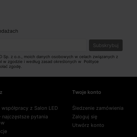
zedażach
D Sp. z o.o., moich danych osobowych w celach związanych z
pl w zgodzie i według zasad określonych w
Polityce
ołać zgodę.
z
Twoje konto
a współpracy z Salon LED
Śledzenie zamówienia
 najczęstsze pytania
Zaloguj się
ów
Utwórz konto
cje