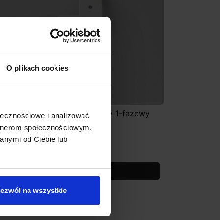
O plikach cookies
ącznik narożny prawy lub lewy 1-fazowy
ołecznościowe i analizować
iały, czarny
artnerom społecznościowym,
anymi od Ciebie lub
6,00 zł
81,60 zł
Zobacz szczegóły
ezwól na wszystkie