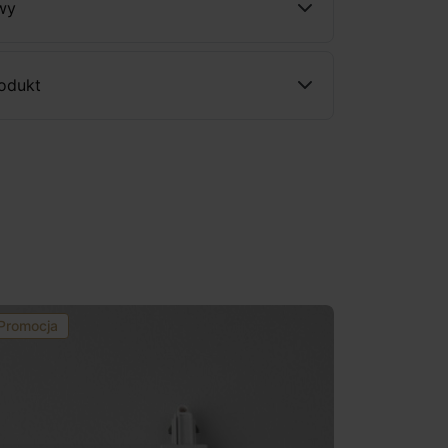
wy
rodukt
Promocja