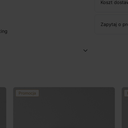
Koszt dosta
Zapytaj o p
ting
Promocja