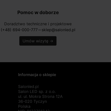
Pomoc w doborze
Doradztwo techniczne i projektowe
(+48) 694-000-777
sklep@salonled.pl
horizontal_rule
Umów wizytę
→
Informacja o sklepie
Salonled.pl
Salon LED sp. z o.o.
ul. ul. Mokra Strona 12A
36-020 Tyczyn
Polska