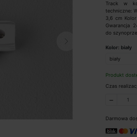
Track w ko
techniczne: 
3,6 cm Kolor
Gwarancja 2
do szynoprze
Next
Kolor: biały
Produkt dost
Czas realizacj

Darmowa dost