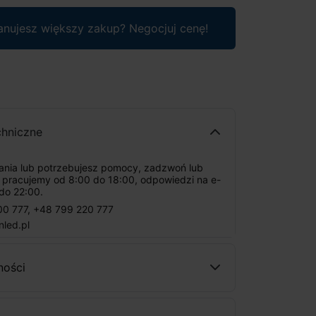
anujesz większy zakup? Negocjuj cenę!
chniczne
tania lub potrzebujesz pomocy, zadzwoń lub
: pracujemy od 8:00 do 18:00, odpowiedzi na e-
do 22:00.
00 777
,
+48 799 220 777
nled.pl
ności