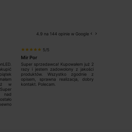
4.9 na 144 opinie w Google
keyboard_arrow_left
keyboard_arrow_right
Poprzedni
Następny
5/5
5/5
star
star
star
star
star
star
star
star
star
star
Mir Por
Patryk123
onLED.
Super sprzedawca! Kupowałem już 2
Szybka real
akupić
razy i jestem zadowolony z jakości
konkurencyjn
iątek
produktów. Wszystko zgodnie z
pomoc w 
ymałam
opisem, sprawna realizacja, dobry
magnetycznyc
już w
kontakt. Polecam.
wyboru. Z p
.Super
ponownie.
a nad
stało
pewno