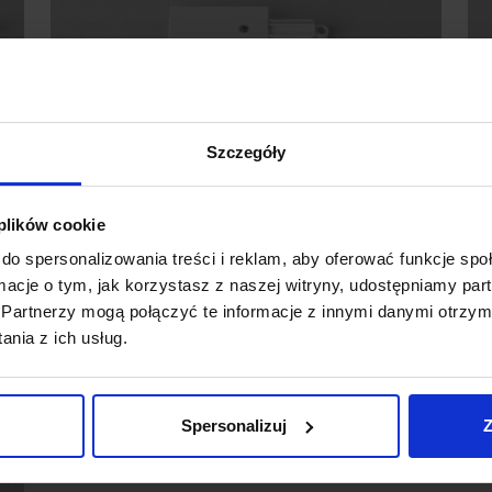
Szczegóły
 plików cookie
Końcówka zasilająca do szynoprzewodu 1F
Ł
do spersonalizowania treści i reklam, aby oferować funkcje sp
biały, czarny
b
ormacje o tym, jak korzystasz z naszej witryny, udostępniamy p
Partnerzy mogą połączyć te informacje z innymi danymi otrzym
48,00 zł
40,80 zł
9
nia z ich usług.
Zobacz szczegóły
Spersonalizuj
Z