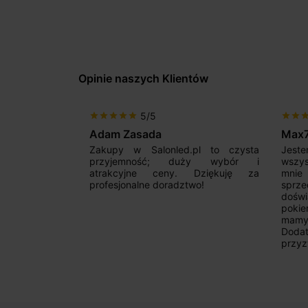
Opinie naszych Klientów
5/5
star
star
star
star
star
star
star
sta
Adam Zasada
Max
alny sklep,
Zakupy w Salonled.pl to czysta
Jeste
niam fachową
przyjemność; duży wybór i
wszy
 wyborze
atrakcyjne ceny. Dziękuję za
mnie
Zdecydowanie
profesjonalne doradztwo!
sprz
doświ
pokie
mamy 
Dodat
przyz