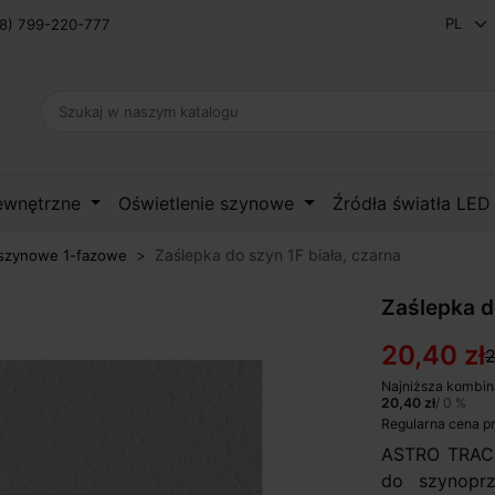
8) 799-220-777
zewnętrzne
Oświetlenie szynowe
Źródła światła LE
Zaślepka do szyn 1F biała, czarna
szynowe 1-fazowe
Zaślepka d
20,40 zł
2
Najniższa kombin
20,40 zł
/ 0 %
Regularna cena p
ASTRO TRAC
do szynopr