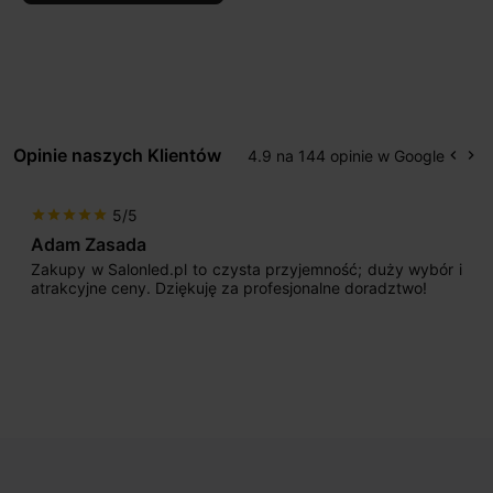
Opinie naszych Klientów
4.9 na 144 opinie w Google
keyboard_arrow_left
keyboard_arrow_right
Popr
Na
5/5
star
star
star
star
star
Adam Zasada
Zakupy w Salonled.pl to czysta przyjemność; duży wybór i
atrakcyjne ceny. Dziękuję za profesjonalne doradztwo!