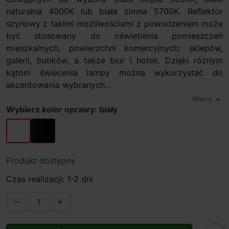
naturalna 4000K lub biała zimna 5700K. Reflektor
szynowy z takimi możliwościami z powodzeniem może
być stosowany do oświetlenia pomieszczeń
mieszkalnych, powierzchni komercyjnych: sklepów,
galerii, butików, a także biur i hoteli. Dzięki różnym
kątom świecenia lampy można wykorzystać do
akcentowania wybranych...
Więcej
expand_more
Wybierz kolor oprawy: biały
biały
czarny
Produkt dostępny
Czas realizacji: 1-2 dni

