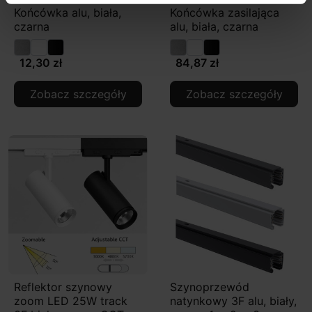
Końcówka alu, biała,
Końcówka zasilająca
czarna
alu, biała, czarna
12,30 zł
84,87 zł
Zobacz szczegóły
Zobacz szczegóły
Reflektor szynowy
Szynoprzewód
zoom LED 25W track
natynkowy 3F alu, biały,