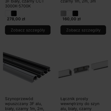
3F biały, czarny CCT
czarny 1m, 2m, 3m
3000K-5700K
278,00 zł
160,00 zł
Zobacz szczegóły
Zobacz szczegóły
Szynoprzewód
Łącznik prosty
wpuszczany 3F alu,
wewnętrzny do szyn
biały, czarny 1m, 2m,
alu, biały, czarny