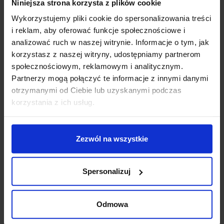
Niniejsza strona korzysta z plików cookie
zintegrowane źródło światła LED w zestawie CRI>80
całościowa wycena systemu gotowego do montażu
Wykorzystujemy pliki cookie do spersonalizowania treści
po przesłaniu zapytania: biuro@salonled.pl
i reklam, aby oferować funkcje społecznościowe i
analizować ruch w naszej witrynie. Informacje o tym, jak
korzystasz z naszej witryny, udostępniamy partnerom
Szczegóły produktu
społecznościowym, reklamowym i analitycznym.
Partnerzy mogą połączyć te informacje z innymi danymi
otrzymanymi od Ciebie lub uzyskanymi podczas
korzystania z ich usług.
Zobacz także
Zezwól na wszystkie
Spersonalizuj
Odmowa