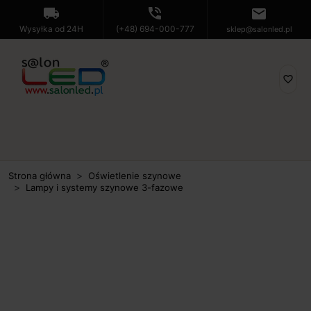
local_shipping
phone_in_talk
mail
Wysyłka od 24H
(+48) 694-000-777
sklep@salonled.pl
favorite_border
Strona główna
Oświetlenie szynowe
Lampy i systemy szynowe 3-fazowe