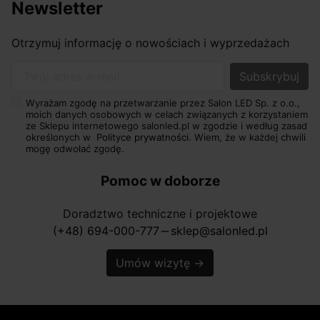
Newsletter
Otrzymuj informację o nowościach i wyprzedażach
Twój adres e-mail
Wyrażam zgodę na przetwarzanie przez Salon LED Sp. z o.o.,
moich danych osobowych w celach związanych z korzystaniem
ze Sklepu internetowego salonled.pl w zgodzie i według zasad
określonych w
Polityce prywatności.
Wiem, że w każdej chwili
mogę odwołać zgodę.
Pomoc w doborze
Doradztwo techniczne i projektowe
(+48) 694-000-777
sklep@salonled.pl
horizontal_rule
Umów wizytę
→