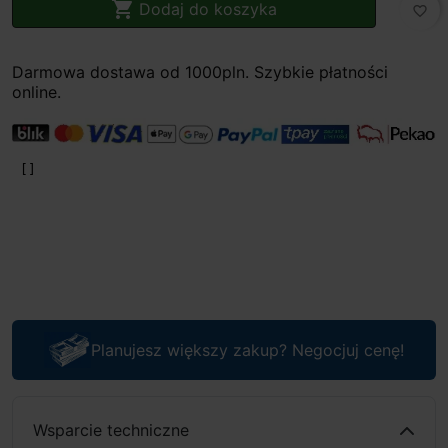

Dodaj do koszyka
favorite_border
Darmowa dostawa od 1000pln. Szybkie płatności
online.
Planujesz większy zakup? Negocjuj cenę!
Wsparcie techniczne