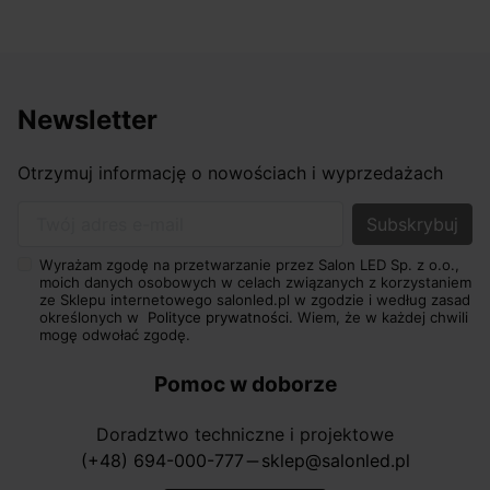
Newsletter
Otrzymuj informację o nowościach i wyprzedażach
Twój adres e-mail
Wyrażam zgodę na przetwarzanie przez Salon LED Sp. z o.o.,
moich danych osobowych w celach związanych z korzystaniem
ze Sklepu internetowego salonled.pl w zgodzie i według zasad
określonych w
Polityce prywatności.
Wiem, że w każdej chwili
mogę odwołać zgodę.
Pomoc w doborze
Doradztwo techniczne i projektowe
(+48) 694-000-777
sklep@salonled.pl
horizontal_rule