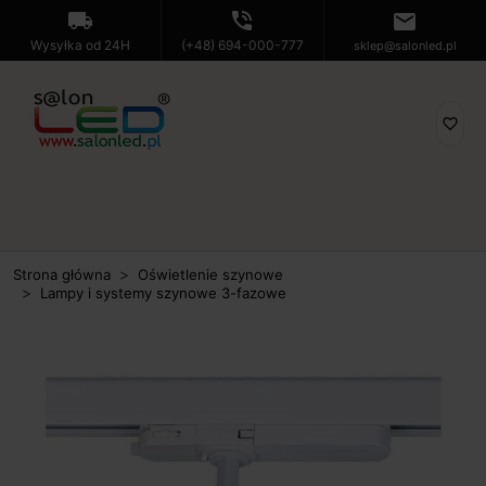
local_shipping
phone_in_talk
mail
Wysyłka od 24H
(+48) 694-000-777
sklep@salonled.pl
favorite_border
Strona główna
Oświetlenie szynowe
Lampy i systemy szynowe 3-fazowe