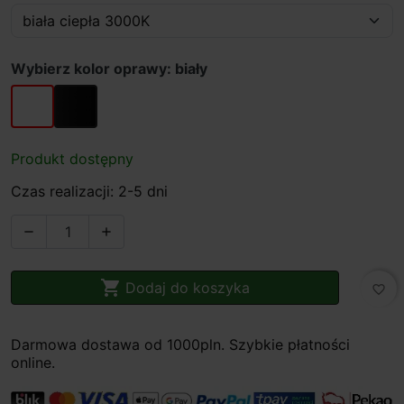
Wybierz kolor oprawy: biały
biały
czarny
Produkt dostępny
Czas realizacji: 2-5 dni



Dodaj do koszyka
favorite_border
Darmowa dostawa od 1000pln. Szybkie płatności
online.