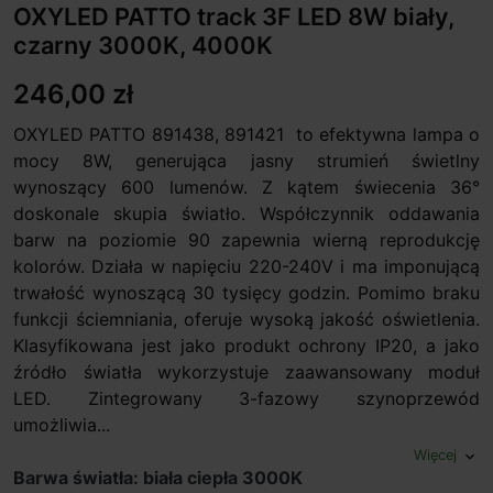
OXYLED PATTO track 3F LED 8W biały,
czarny 3000K, 4000K
246,00 zł
OXYLED PATTO 891438, 891421 to efektywna lampa o
mocy 8W, generująca jasny strumień świetlny
wynoszący 600 lumenów. Z kątem świecenia 36°
doskonale skupia światło. Współczynnik oddawania
barw na poziomie 90 zapewnia wierną reprodukcję
kolorów. Działa w napięciu 220-240V i ma imponującą
trwałość wynoszącą 30 tysięcy godzin. Pomimo braku
funkcji ściemniania, oferuje wysoką jakość oświetlenia.
Klasyfikowana jest jako produkt ochrony IP20, a jako
źródło światła wykorzystuje zaawansowany moduł
LED. Zintegrowany 3-fazowy szynoprzewód
umożliwia...
Więcej
expand_more
Barwa światła: biała ciepła 3000K