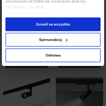
otrzymanymi od Ciebie lub uzyskanymi podczas
korzystania z ich usług.
Zezwól na wszystkie
OXYLED LUCENA track
Reflektor 30W LED
3F LED 12W biały,
Track Light L15 biały,
Spersonalizuj
czarny
czarny
455,10 zł
492,00 zł
Odmowa
Zobacz szczegóły
Zobacz szczegóły