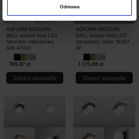
Odmowa
AQFORM MODERN
AQFORM MODERN
BALL simple midi LED
BALL simple midi LED
hermetic natynkowy
zwieszany track 16387
G/K 47001
3F
785,97 zł
1 175,88 zł
Zobacz szczegóły
Zobacz szczegóły