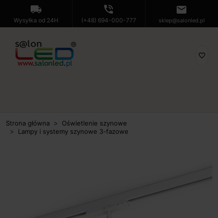
local_shipping
phone_in_talk
mail
Wysyłka od 24H
(+48) 694-000-777
sklep@salonled.pl
favorite_border
Strona główna
Oświetlenie szynowe
Lampy i systemy szynowe 3-fazowe