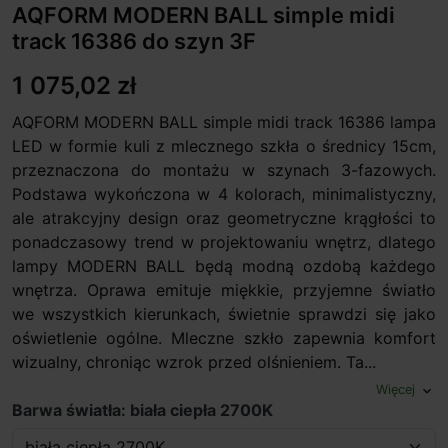
AQFORM MODERN BALL simple midi
track 16386 do szyn 3F
1 075,02 zł
AQFORM MODERN BALL simple midi track 16386 lampa
LED w formie kuli z mlecznego szkła o średnicy 15cm,
przeznaczona do montażu w szynach 3-fazowych.
Podstawa wykończona w 4 kolorach, minimalistyczny,
ale atrakcyjny design oraz geometryczne krągłości to
ponadczasowy trend w projektowaniu wnętrz, dlatego
lampy MODERN BALL będą modną ozdobą każdego
wnętrza. Oprawa emituje miękkie, przyjemne światło
we wszystkich kierunkach, świetnie sprawdzi się jako
oświetlenie ogólne. Mleczne szkło zapewnia komfort
wizualny, chroniąc wzrok przed olśnieniem. Ta...
Więcej
expand_more
Barwa światła: biała ciepła 2700K