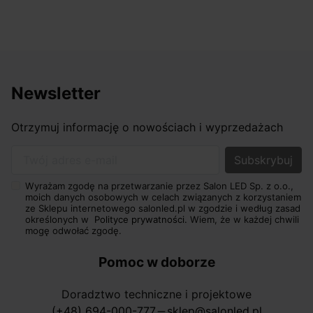
osiągnąć w przyzwoitych pieniądzach.
Newsletter
Otrzymuj informację o nowościach i wyprzedażach
Twój adres e-mail
Wyrażam zgodę na przetwarzanie przez Salon LED Sp. z o.o.,
moich danych osobowych w celach związanych z korzystaniem
ze Sklepu internetowego salonled.pl w zgodzie i według zasad
określonych w
Polityce prywatności.
Wiem, że w każdej chwili
mogę odwołać zgodę.
Pomoc w doborze
Doradztwo techniczne i projektowe
(+48) 694-000-777
sklep@salonled.pl
horizontal_rule