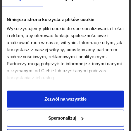
Niniejsza strona korzysta z plików cookie
Wykorzystujemy pliki cookie do spersonalizowania treści
AQFORM MODERN
AQFORM MODERN
i reklam, aby oferować funkcje społecznościowe i
BALL LED table
BALL simple midi LED
analizować ruch w naszej witrynie. Informacje o tym, jak
biurkowa 26550
hermetic natynkowy
47000
korzystasz z naszej witryny, udostępniamy partnerom
społecznościowym, reklamowym i analitycznym.
Partnerzy mogą połączyć te informacje z innymi danymi
1 341,93 zł
825,33 zł
otrzymanymi od Ciebie lub uzyskanymi podczas
Zobacz szczegóły
Zobacz szczegóły
korzystania z ich usług.
Zezwól na wszystkie
Spersonalizuj