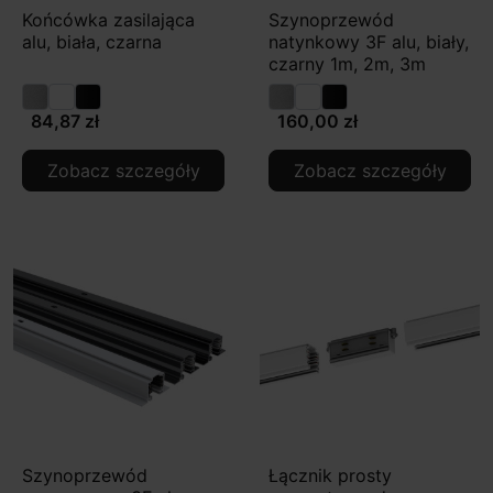
Końcówka zasilająca
Szynoprzewód
alu, biała, czarna
natynkowy 3F alu, biały,
czarny 1m, 2m, 3m
84,87 zł
160,00 zł
Zobacz szczegóły
Zobacz szczegóły
Szynoprzewód
Łącznik prosty