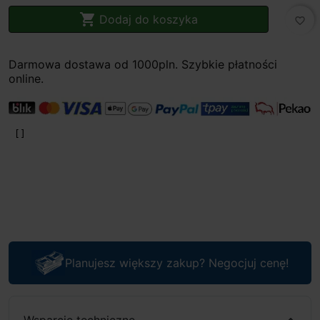

Dodaj do koszyka
favorite_border
Darmowa dostawa od 1000pln. Szybkie płatności
online.
Planujesz większy zakup? Negocjuj cenę!