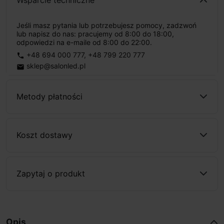
Wsparcie techniczne
Jeśli masz pytania lub potrzebujesz pomocy, zadzwoń
lub napisz do nas: pracujemy od 8:00 do 18:00,
odpowiedzi na e-maile od 8:00 do 22:00.
+48 694 000 777
,
+48 799 220 777
phone
sklep@salonled.pl
email
Metody płatności
Koszt dostawy
Zapytaj o produkt
Opis