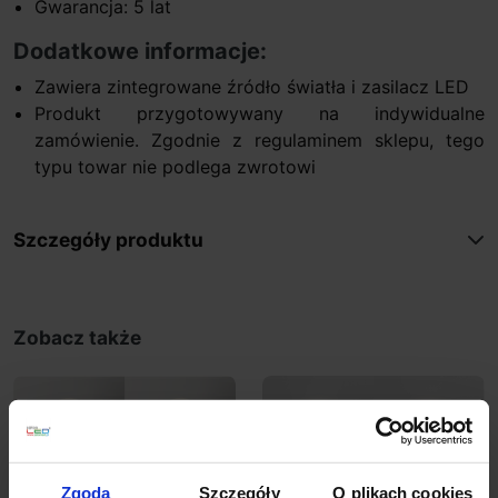
Gwarancja: 5 lat
Dodatkowe informacje:
Zawiera zintegrowane źródło światła i zasilacz LED
Produkt przygotowywany na indywidualne
zamówienie. Zgodnie z regulaminem sklepu, tego
typu towar nie podlega zwrotowi
Szczegóły produktu
Zobacz także
Zgoda
Szczegóły
O plikach cookies