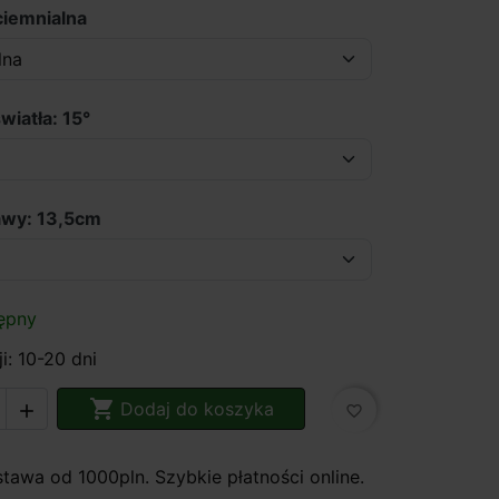
ciemnialna
wiatła: 15°
awy: 13,5cm
ępny
i: 10-20 dni

Dodaj do koszyka

favorite_border
awa od 1000pln. Szybkie płatności online.