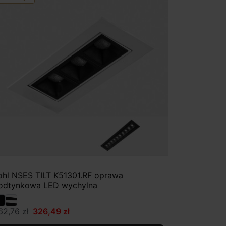
ohl NSES TILT K51301.RF oprawa
odtynkowa LED wychylna
62,76 zł
326,49 zł