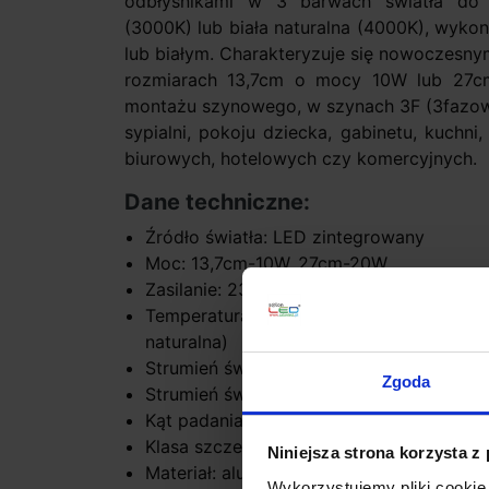
odbłyśnikami w 3 barwach światła do w
(3000K) lub biała naturalna (4000K), wyko
lub białym. Charakteryzuje się nowoczesn
rozmiarach 13,7cm o mocy 10W lub 27c
montażu szynowego, w szynach 3F (3fazowe
sypialni, pokoju dziecka, gabinetu, kuchni
biurowych, hotelowych czy komercyjnych.
Dane techniczne:
Źródło światła: LED zintegrowany
Moc: 13,7cm-10W, 27cm-20W
Zasilanie: 230V
Temperatura barwy światła: 2700K (ciep
naturalna)
Strumień światła: 10W: 2700K-635lm, 3
Zgoda
Strumień światła: 20W: 2700K-1250lm, 
Kąt padania światła: 15°, 30°, 45°
Klasa szczelności: IP20
Niniejsza strona korzysta z
Materiał: aluminium
Wykorzystujemy pliki cookie 