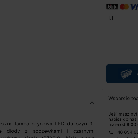
Pl
Wsparcie te
Jeśli masz py
napisz do nas
łużna lampa szynowa LED do szyn 3-
maile od 8:00 
e diody z soczewkami i czarnymi
+48 694 0
phone