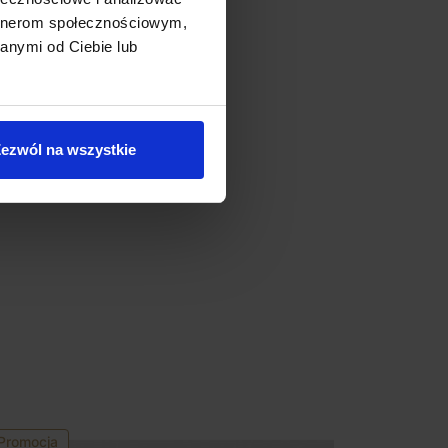
artnerom społecznościowym,
anymi od Ciebie lub
ezwól na wszystkie
Promocja