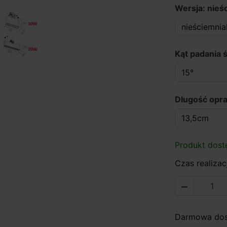
Wersja: nieś
Kąt padania ś
Długość opr
Produkt dost
Czas realizacj

Darmowa dost