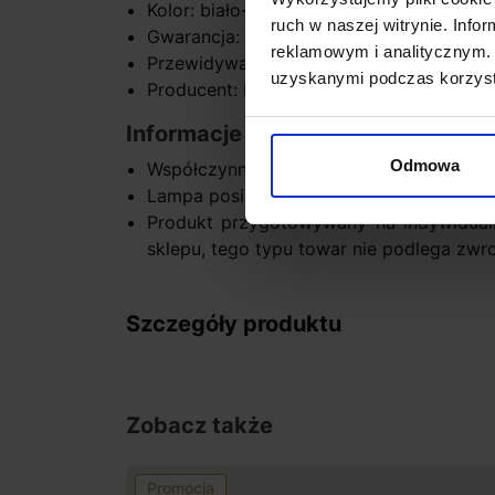
Kolor: biało-czarny, czarny
ruch w naszej witrynie. Inf
Gwarancja: 3 lata
reklamowym i analitycznym. 
Przewidywany czas świecenia: do 35000
uzyskanymi podczas korzysta
Producent: Kohl Lighting
Informacje dodatkowe:
Odmowa
Współczynnik oddawania barw CRI > 90
Lampa posiada wbudowany zasilacz
Produkt przygotowywany na indywidual
sklepu, tego typu towar nie podlega zwr
Szczegóły produktu
Zobacz także
Promocja