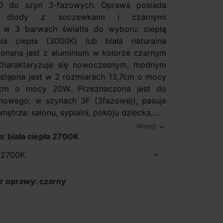
D do szyn 3-fazowych. Oprawa posiada
 diody z soczewkami i czarnymi
i w 3 barwach światła do wyboru: ciepłą
ała ciepła (3000K) lub biała naturalna
onana jest z aluminium w kolorze czarnym
 Charakteryzuje się nowoczesnym, modnym
stępna jest w 2 rozmiarach 13,7cm o mocy
cm o mocy 20W. Przeznaczona jest do
nowego, w szynach 3F (3fazowej), pasuje
ętrza: salonu, sypialni, pokoju dziecka,...
Więcej
expand_more
: biała ciepła 2700K
r oprawy: czarny
zarny