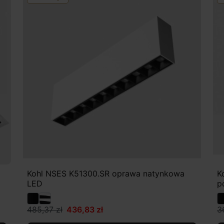
Kohl NSES K51300.SR oprawa natynkowa
K
LED
p
485,37 zł
436,83 zł
3