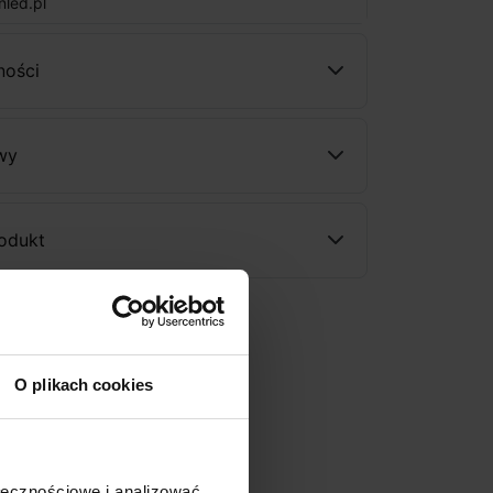
nled.pl
ności
wy
rodukt
O plikach cookies
ołecznościowe i analizować