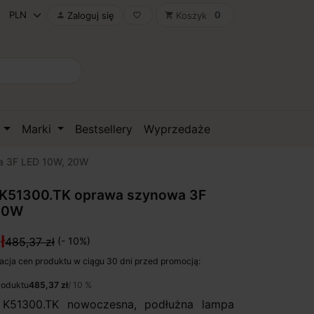
0
Zaloguj się
Koszyk

favorite_border
shopping_cart
D
Marki
Bestsellery
Wyprzedaże
a 3F LED 10W, 20W
 K51300.TK oprawa szynowa 3F
20W
ł
485,37 zł
(- 10%)
acja cen produktu w ciągu 30 dni przed promocją:
roduktu
485,37 zł
/ 10 %
K51300.TK nowoczesna, podłużna lampa