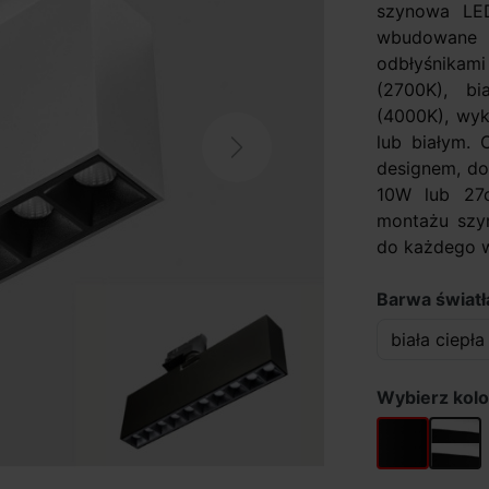
szynowa LE
wbudowane
odbłyśnikam
(2700K), bi
(4000K), wyk
lub białym.
Next
designem, do
10W lub 27
montażu szy
do każdego wn
Barwa światła
Wybierz kolo
czarny
biały/c