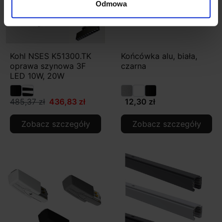
Odmowa
Kohl NSES K51300.TK
Końcówka alu, biała,
oprawa szynowa 3F
czarna
LED 10W, 20W
485,37 zł
436,83 zł
12,30 zł
Zobacz szczegóły
Zobacz szczegóły