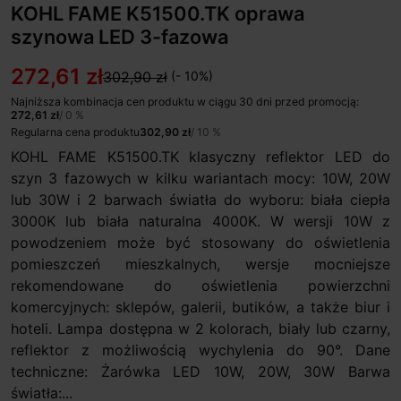
KOHL FAME K51500.TK oprawa
szynowa LED 3-fazowa
272,61 zł
302,90 zł
(- 10%)
Najniższa kombinacja cen produktu w ciągu 30 dni przed promocją:
272,61 zł
/ 0 %
Regularna cena produktu
302,90 zł
/ 10 %
KOHL FAME K51500.TK klasyczny reflektor LED do
szyn 3 fazowych w kilku wariantach mocy: 10W, 20W
lub 30W i 2 barwach światła do wyboru: biała ciepła
3000K lub biała naturalna 4000K. W wersji 10W z
powodzeniem może być stosowany do oświetlenia
pomieszczeń mieszkalnych, wersje mocniejsze
rekomendowane do oświetlenia powierzchni
komercyjnych: sklepów, galerii, butików, a także biur i
hoteli. Lampa dostępna w 2 kolorach, biały lub czarny,
reflektor z możliwością wychylenia do 90°. Dane
techniczne: Żarówka LED 10W, 20W, 30W Barwa
światła:...