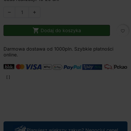



Dodaj do koszyka
favorite_border
Darmowa dostawa od 1000pln. Szybkie płatności
online.
Planujesz większy zakup? Negocjuj cenę!