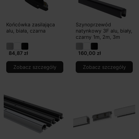
Końcówka zasilająca
Szynoprzewód
alu, biała, czarna
natynkowy 3F alu, biały,
czarny 1m, 2m, 3m
84,87 zł
160,00 zł
Zobacz szczegóły
Zobacz szczegóły