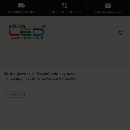
local_shipping
phone_in_talk
mail
Wysyłka od 24H
(+48) 694-000-777
sklep@salonled.pl
favorite_border
Strona główna
Oświetlenie szynowe
Lampy i systemy szynowe 3-fazowe
Promocja