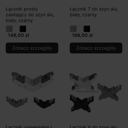
Łącznik prosty
Łącznik T do szyn alu,
zasilający do szyn alu,
biały, czarny
biały, czarny
146,00 zł
168,00 zł
Zobacz szczegóły
Zobacz szczegóły
Łącznik uniwersalny L
Łącznik X do szyn alu,