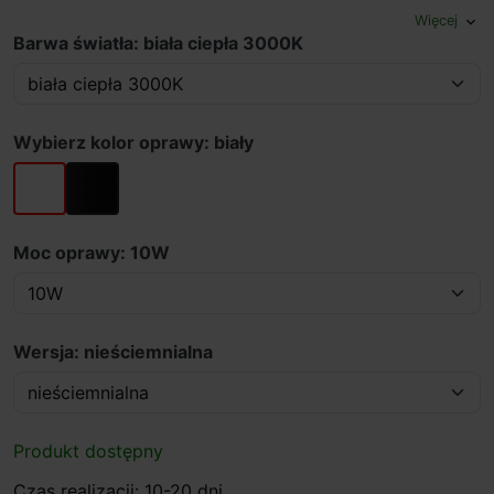
Więcej
expand_more
Barwa światła: biała ciepła 3000K
Wybierz kolor oprawy: biały
biały
czarny
Moc oprawy: 10W
Wersja: nieściemnialna
Produkt dostępny
Czas realizacji: 10-20 dni