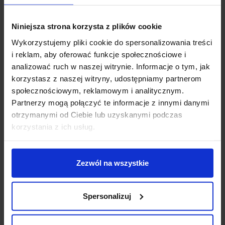
zasilanie 230V (poprzez adapter na szynę 3-
fazową)
Niniejsza strona korzysta z plików cookie
zintegrowane źródło światła LED w zestawie CRI>80
całościowa wycena systemu gotowego do montażu
Wykorzystujemy pliki cookie do spersonalizowania treści
po przesłaniu zapytania: biuro@salonled.pl
i reklam, aby oferować funkcje społecznościowe i
wersja ściemniania DALI wymaga zastosowania szyn
analizować ruch w naszej witrynie. Informacje o tym, jak
DALI
korzystasz z naszej witryny, udostępniamy partnerom
społecznościowym, reklamowym i analitycznym.
Partnerzy mogą połączyć te informacje z innymi danymi
Szczegóły produktu
otrzymanymi od Ciebie lub uzyskanymi podczas
korzystania z ich usług.
Zobacz także
Zezwól na wszystkie
Promocja
Spersonalizuj