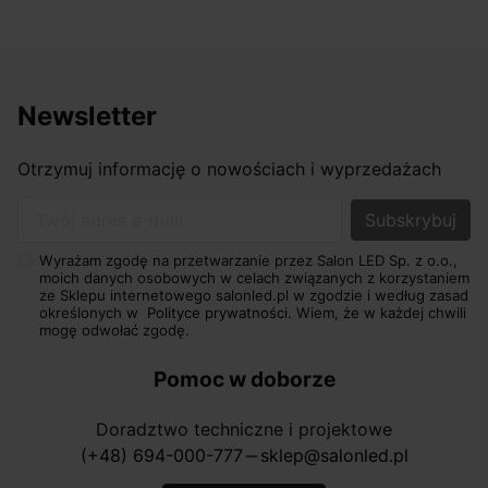
Newsletter
Otrzymuj informację o nowościach i wyprzedażach
Twój adres e-mail
Wyrażam zgodę na przetwarzanie przez Salon LED Sp. z o.o.,
moich danych osobowych w celach związanych z korzystaniem
ze Sklepu internetowego salonled.pl w zgodzie i według zasad
określonych w
Polityce prywatności.
Wiem, że w każdej chwili
mogę odwołać zgodę.
Pomoc w doborze
Doradztwo techniczne i projektowe
(+48) 694-000-777
sklep@salonled.pl
horizontal_rule