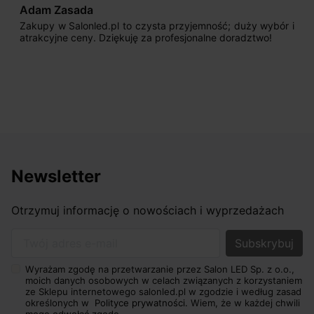
Adam Zasada
Zakupy w Salonled.pl to czysta przyjemność; duży wybór i
atrakcyjne ceny. Dziękuję za profesjonalne doradztwo!
Newsletter
Otrzymuj informację o nowościach i wyprzedażach
Twój adres e-mail
Wyrażam zgodę na przetwarzanie przez Salon LED Sp. z o.o.,
moich danych osobowych w celach związanych z korzystaniem
ze Sklepu internetowego salonled.pl w zgodzie i według zasad
określonych w
Polityce prywatności.
Wiem, że w każdej chwili
mogę odwołać zgodę.