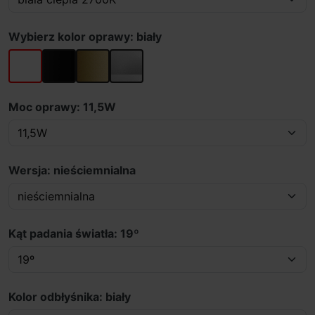
Wybierz kolor oprawy: biały
biały
czarny
złoty
szary
Moc oprawy: 11,5W
Wersja: nieściemnialna
Kąt padania światła: 19º
Kolor odbłyśnika: biały