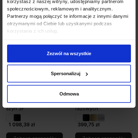
korzystasz z naszej witryny, udostępniamy partnerom
społecznościowym, reklamowym i analitycznym.
Partnerzy mogą połączyć te informacje z innymi danymi
Zobacz także
otrzymanymi od Ciebie lub uzyskanymi podczas
korzystania z ich usług.
Zezwól na wszystkie
Spersonalizuj
Odmowa
AQFORM HYPER zoom
AQFORM PET 230V
LED track 16446 do
track 12548 do szyn 3
szyn 3F
fazowych
1 098,39 zł
399,75 zł