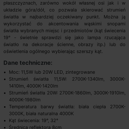
płaszczyznach, zarówno wokół własnej osi jak i w
układzie góra/dół, co pozwala skierować strumień
światła w najbardziej oczekiwany punkt. Można ją
wykorzystać do akcentowania wąskimi snopami
światła wybranych miejsc i przedmiotów (kąt świecenia
19° - świetnie sprawdzi się jako lampa rzucająca
światło na dekoracje ścienne, obrazy itp.) lub do
oświetlenia ogólnego wybierając szerszy kąt.
Dane techniczne:
Moc: 11,5W lub 20W LED, zintegrowane
Strumień światła 11,5W: 2700K-1340lm, 3000K-
1410lm, 4000K-1420lm
Strumień światła 20W: 2700K-1860lm, 3000K-1910lm,
4000K-1980lm
Temperatura barwy światła: biała ciepła 2700K-
3000K, biała naturalna 4000K
Kąt świecenia: 19°, 32°
Średnica reflektora 8cm