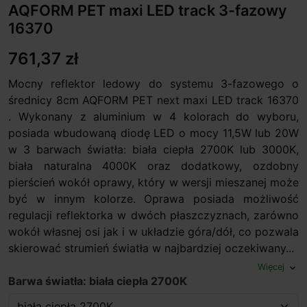
AQFORM PET maxi LED track 3-fazowy
16370
761,37 zł
Mocny reflektor ledowy do systemu 3-fazowego o
średnicy 8cm AQFORM PET next maxi LED track 16370
. Wykonany z aluminium w 4 kolorach do wyboru,
posiada wbudowaną diodę LED o mocy 11,5W lub 20W
w 3 barwach światła: biała ciepła 2700K lub 3000K,
biała naturalna 4000K oraz dodatkowy, ozdobny
pierścień wokół oprawy, który w wersji mieszanej może
być w innym kolorze. Oprawa posiada możliwość
regulacji reflektorka w dwóch płaszczyznach, zarówno
wokół własnej osi jak i w układzie góra/dół, co pozwala
skierować strumień światła w najbardziej oczekiwany...
Więcej
expand_more
Barwa światła: biała ciepła 2700K