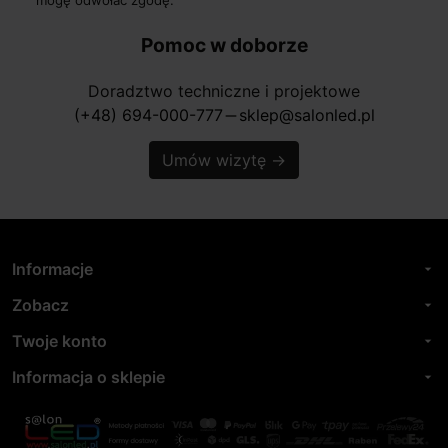
Pomoc w doborze
Doradztwo techniczne i projektowe
(+48) 694-000-777
sklep@salonled.pl
horizontal_rule
Umów wizytę
→
Informacje
arrow_drop_down
Zobacz
arrow_drop_down
Twoje konto
arrow_drop_down
Informacja o sklepie
arrow_drop_down