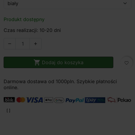
Produkt dostępny
Czas realizacji: 10-20 dni



Dodaj do koszyka
favorite_border
Darmowa dostawa od 1000pln. Szybkie płatności
online.