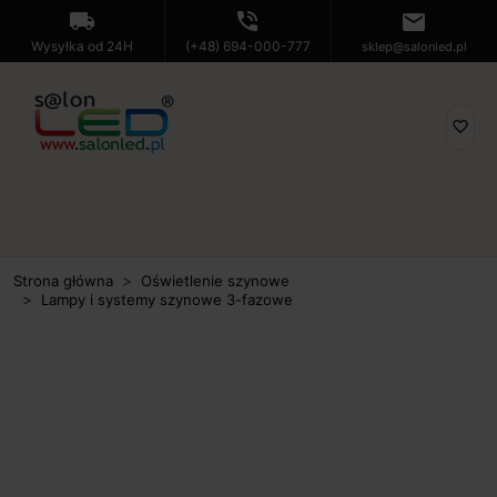
local_shipping
phone_in_talk
mail
Wysyłka od 24H
(+48) 694-000-777
sklep@salonled.pl
favorite_border
Strona główna
Oświetlenie szynowe
Lampy i systemy szynowe 3-fazowe