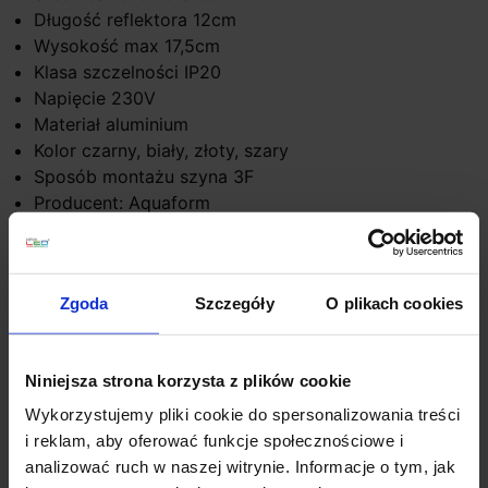
Długość reflektora 12cm
Wysokość max 17,5cm
Klasa szczelności IP20
Napięcie 230V
Materiał aluminium
Kolor czarny, biały, złoty, szary
Sposób montażu szyna 3F
Producent: Aquaform
Gwarancja: 5 lat
Dodatkowe informacje:
Zgoda
Szczegóły
O plikach cookies
zawiera zintegrowane źródło światła i zasilacz
Produkt przygotowywany na indywidualne
zamówienie. Zgodnie z regulaminem sklepu, tego
Niniejsza strona korzysta z plików cookie
typu towar nie podlega zwrotowi
Wykorzystujemy pliki cookie do spersonalizowania treści
i reklam, aby oferować funkcje społecznościowe i
Szczegóły produktu
analizować ruch w naszej witrynie. Informacje o tym, jak