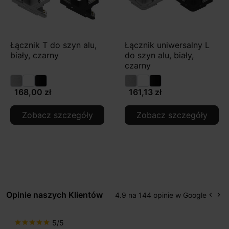
Łącznik T do szyn alu,
Łącznik uniwersalny L
biały, czarny
do szyn alu, biały,
czarny
168,00 zł
161,13 zł
Zobacz szczegóły
Zobacz szczegóły
Opinie naszych Klientów
4.9 na 144 opinie w Google
keyboard_arrow_left
keyboard_arrow_right
Popr
Na
5/5
star
star
star
star
star