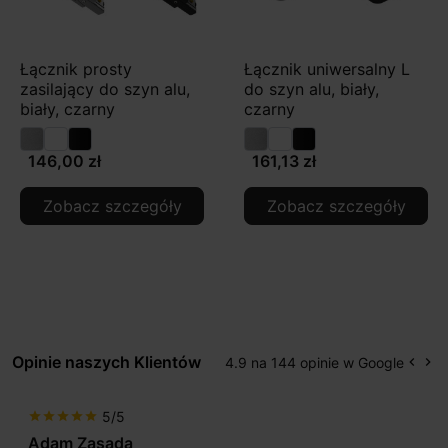
Łącznik prosty
Łącznik uniwersalny L
zasilający do szyn alu,
do szyn alu, biały,
biały, czarny
czarny
146,00 zł
161,13 zł
Zobacz szczegóły
Zobacz szczegóły
Opinie naszych Klientów
4.9 na 144 opinie w Google
keyboard_arrow_left
keyboard_arrow_right
Popr
Na
5/5
star
star
star
star
star
Adam Zasada