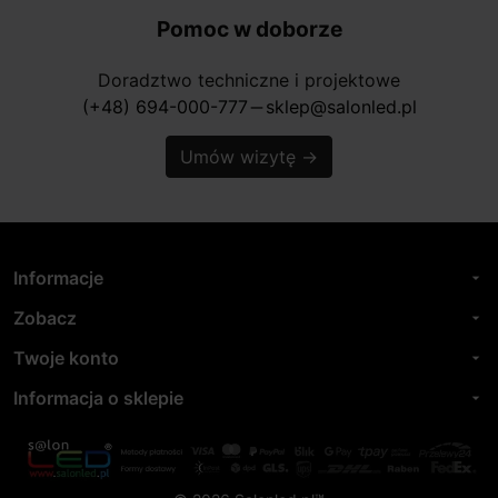
Pomoc w doborze
Doradztwo techniczne i projektowe
(+48) 694-000-777
sklep@salonled.pl
horizontal_rule
Umów wizytę
→
Informacje
arrow_drop_down
Zobacz
arrow_drop_down
Twoje konto
arrow_drop_down
Informacja o sklepie
arrow_drop_down