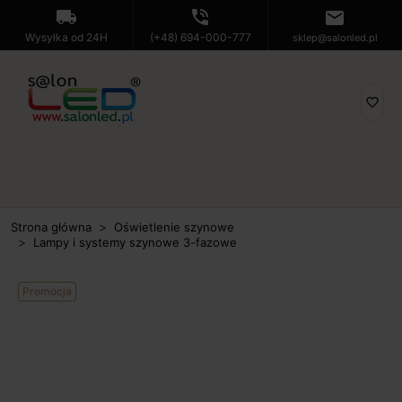
local_shipping
phone_in_talk
mail
Wysyłka od 24H
(+48) 694-000-777
sklep@salonled.pl
favorite_border
Strona główna
Oświetlenie szynowe
Lampy i systemy szynowe 3-fazowe
Promocja