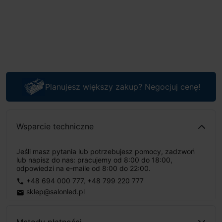
Planujesz większy zakup? Negocjuj cenę!
Wsparcie techniczne
Jeśli masz pytania lub potrzebujesz pomocy, zadzwoń
lub napisz do nas: pracujemy od 8:00 do 18:00,
odpowiedzi na e-maile od 8:00 do 22:00.
+48 694 000 777
,
+48 799 220 777
phone
sklep@salonled.pl
email
Metody płatności