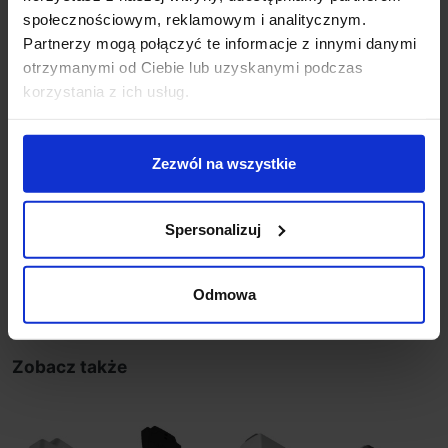
społecznościowym, reklamowym i analitycznym.
Przewidywany czas świecenia 40000h
Partnerzy mogą połączyć te informacje z innymi danymi
Producent: SLV
otrzymanymi od Ciebie lub uzyskanymi podczas
Gwarancja: 5 lat
korzystania z ich usług.
Dodatkowe informacje:
Wbudowany zasilacz LED
Wymienny moduł LED przez specjalistyczny serwis
Zezwól na wszystkie
CRI 80
obrót 350°, wychył 90°
Spersonalizuj
Szczegóły produktu
Odmowa
Zobacz także