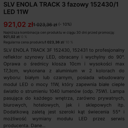
SLV ENOLA TRACK 3 fazowy 152430/1
LED 11W
921,02 zł
1 023,36 zł
(- 10%)
Najniższa kombinacja cen produktu w ciągu 30 dni przed promocją:
921,02 zł
/ 0 %
Regularna cena produktu
1 023,36 zł
/ 10 %
SLV ENOLA TRACK 3F 152430, 152431 to profesjonalny
reflektor szynowy LED, obracany i wychylny do 90°.
Oprawa o średnicy klosza 10cm i wysokości max
17,3cm, wykonana z aluminium w 2 kolorach do
wyboru: białym lub czarnym, posiada wbudowany
moduł LED o mocy 11W, który zapewnia białe ciepłe
światło o strumieniu 1040 lumenów (odp. 75W). Lampa
pasująca do każdego wnętrza, zarówno prywatnych,
biurowych, hotelowych, jak i sklepowych itp.
Dodatkową zaletą jest szeroki kąt świecenia 55° i
możliwość wymiany modułu LED przez serwis
producenta. Dane...