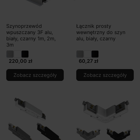
Szynoprzewód
Łącznik prosty
wpuszczany 3F alu,
wewnętrzny do szyn
biały, czarny 1m, 2m,
alu, biały, czarny
3m
220,00 zł
60,27 zł
Zobacz szczegóły
Zobacz szczegóły