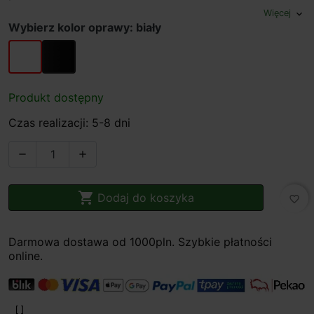
Więcej
expand_more
Wybierz kolor oprawy: biały
biały
czarny
Produkt dostępny
Czas realizacji: 5-8 dni



Dodaj do koszyka
favorite_border
Darmowa dostawa od 1000pln. Szybkie płatności
online.