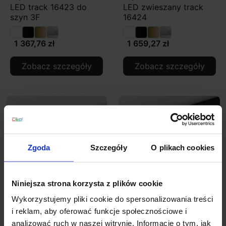
LED track 16423 do
LED zwieszany track
szyn 3F
16424
1 367,76 zł
1 659,27 zł
Zobacz szczegóły
Zobacz szczegóły
Zgoda
Szczegóły
O plikach cookies
Niniejsza strona korzysta z plików cookie
Wykorzystujemy pliki cookie do spersonalizowania treści
AQFORM HYPER maxi
AQFORM HYPER zoom
i reklam, aby oferować funkcje społecznościowe i
zoom LED track 16445
LED high multitrack
analizować ruch w naszej witrynie. Informacje o tym, jak
3F
16449