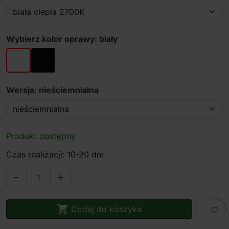
Wybierz kolor oprawy: biały
biały
czarny
Wersja: nieściemnialna
Produkt dostępny
Czas realizacji: 10-20 dni



Dodaj do koszyka
favorite_border