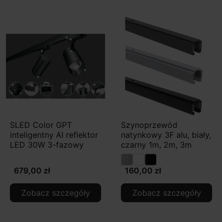
SLED Color GPT
Szynoprzewód
inteligentny AI reflektor
natynkowy 3F alu, biały,
LED 30W 3-fazowy
czarny 1m, 2m, 3m
679,00 zł
160,00 zł
Zobacz szczegóły
Zobacz szczegóły