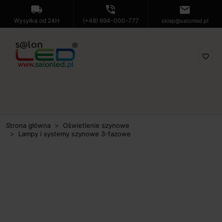
local_shipping
phone_in_talk
mail
Wysyłka od 24H
(+48) 694-000-777
sklep@salonled.pl
favorite_border
Strona główna
Oświetlenie szynowe
Lampy i systemy szynowe 3-fazowe