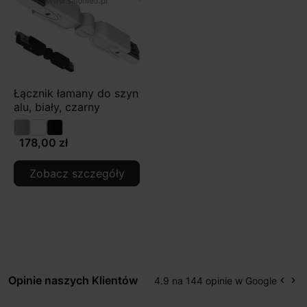
Łącznik łamany do szyn
alu, biały, czarny
178,00 zł
Zobacz szczegóły
Opinie naszych Klientów
4.9 na 144 opinie w Google
keyboard_arrow_left
keyboard_arrow_right
Popr
Na