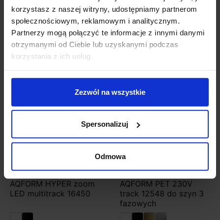
korzystasz z naszej witryny, udostępniamy partnerom
społecznościowym, reklamowym i analitycznym.
1 547,34 zł
1 225,08 zł
Partnerzy mogą połączyć te informacje z innymi danymi
otrzymanymi od Ciebie lub uzyskanymi podczas
Zobacz szczegóły
Zobacz szczegóły
korzystania z ich usług.
Zezwól na wszystkie
Spersonalizuj
Odmowa
AQFORM HYPER zoom
AQFORM PET 230V
LED multitrack 16450
track 12548 do szyn 3
fazowych