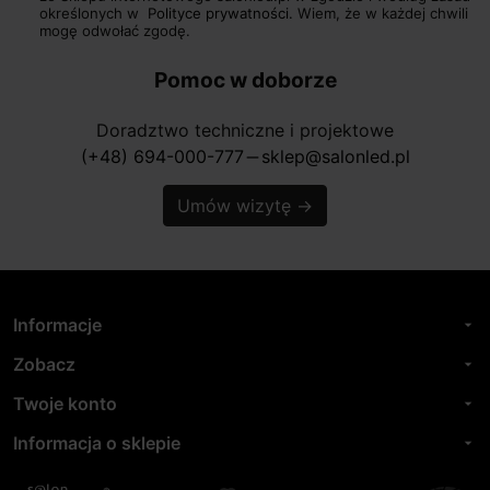
określonych w
Polityce prywatności.
Wiem, że w każdej chwili
mogę odwołać zgodę.
Pomoc w doborze
Doradztwo techniczne i projektowe
(+48) 694-000-777
sklep@salonled.pl
horizontal_rule
Umów wizytę
→
Informacje
arrow_drop_down
Zobacz
arrow_drop_down
Twoje konto
arrow_drop_down
Informacja o sklepie
arrow_drop_down