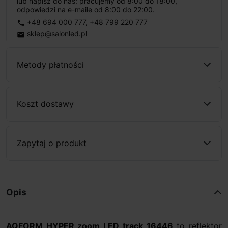
lub napisz do nas: pracujemy od 8:00 do 18:00,
odpowiedzi na e-maile od 8:00 do 22:00.
+48 694 000 777
,
+48 799 220 777
phone
sklep@salonled.pl
email
Metody płatności
Koszt dostawy
Zapytaj o produkt
Opis
AQFORM HYPER zoom LED track 16446
to reflektor