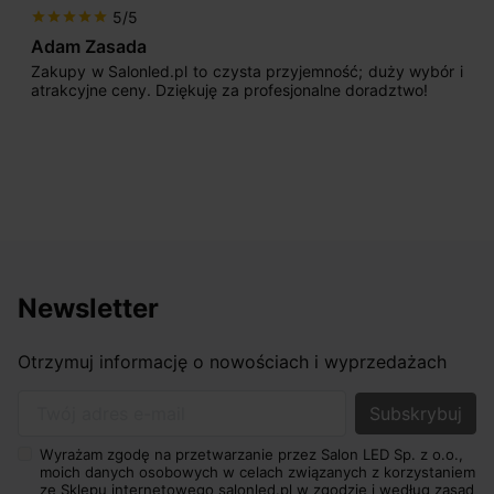
5/5
star
star
star
star
star
Max777
o czysta przyjemność; duży wybór i
Jestem bardzo zadowol
ję za profesjonalne doradztwo!
początku uderzyło mni
sprzedającego. Pan ma d
odpowiednio pokierować i
nasze wymarzone oświetle
osiągnąć w przyzwoitych pi
Newsletter
Otrzymuj informację o nowościach i wyprzedażach
Twój adres e-mail
Wyrażam zgodę na przetwarzanie przez Salon LED Sp. z o.o.,
moich danych osobowych w celach związanych z korzystaniem
ze Sklepu internetowego salonled.pl w zgodzie i według zasad