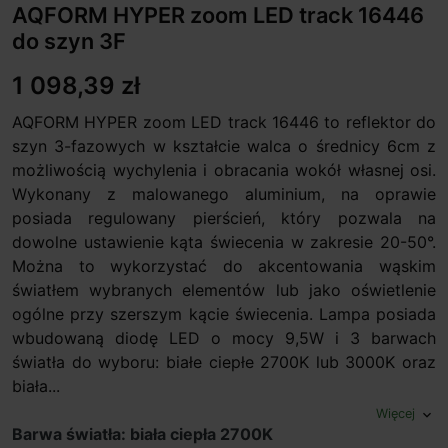
AQFORM HYPER zoom LED track 16446
do szyn 3F
1 098,39 zł
AQFORM HYPER zoom LED track 16446 to reflektor do
szyn 3-fazowych w kształcie walca o średnicy 6cm z
możliwością wychylenia i obracania wokół własnej osi.
Wykonany z malowanego aluminium, na oprawie
posiada regulowany pierścień, który pozwala na
dowolne ustawienie kąta świecenia w zakresie 20-50°.
Można to wykorzystać do akcentowania wąskim
światłem wybranych elementów lub jako oświetlenie
ogólne przy szerszym kącie świecenia. Lampa posiada
wbudowaną diodę LED o mocy 9,5W i 3 barwach
światła do wyboru: białe ciepłe 2700K lub 3000K oraz
biała...
Więcej
expand_more
Barwa światła: biała ciepła 2700K