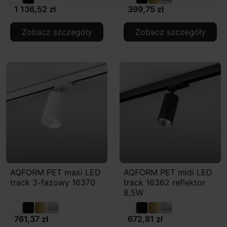
1 136,52 zł
399,75 zł
Zobacz szczegóły
Zobacz szczegóły
AQFORM PET maxi LED
AQFORM PET midi LED
track 3-fazowy 16370
track 16362 reflektor
8,5W
761,37 zł
672,81 zł