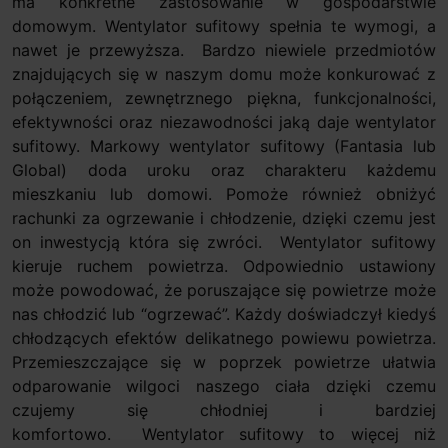
ma konkretne zastosowanie w gospodarstwie
domowym. Wentylator sufitowy spełnia te wymogi, a
nawet je przewyższa. Bardzo niewiele przedmiotów
znajdujących się w naszym domu może konkurować z
połączeniem, zewnętrznego piękna, funkcjonalności,
efektywności oraz niezawodności jaką daje wentylator
sufitowy. Markowy wentylator sufitowy (Fantasia lub
Global) doda uroku oraz charakteru każdemu
mieszkaniu lub domowi. Pomoże również obniżyć
rachunki za ogrzewanie i chłodzenie, dzięki czemu jest
on inwestycją która się zwróci. Wentylator sufitowy
kieruje ruchem powietrza. Odpowiednio ustawiony
może powodować, że poruszające się powietrze może
nas chłodzić lub “ogrzewać”. Każdy doświadczył kiedyś
chłodzących efektów delikatnego powiewu powietrza.
Przemieszczające się w poprzek powietrze ułatwia
odparowanie wilgoci naszego ciała dzięki czemu
czujemy się chłodniej i bardziej
komfortowo. Wentylator sufitowy to więcej niż