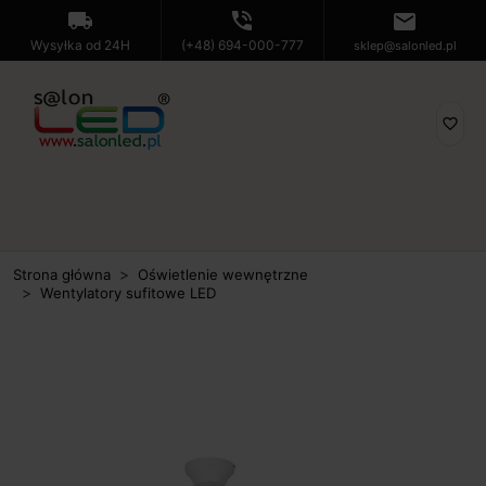
local_shipping
phone_in_talk
mail
Wysyłka od 24H
(+48) 694-000-777
sklep@salonled.pl
favorite_border
Strona główna
Oświetlenie wewnętrzne
Wentylatory sufitowe LED