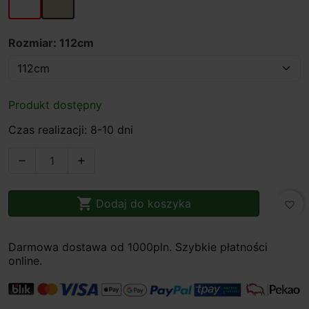
Rozmiar: 112cm
Produkt dostępny
Czas realizacji: 8-10 dni



Dodaj do koszyka
favorite_border
Darmowa dostawa od 1000pln. Szybkie płatności
online.