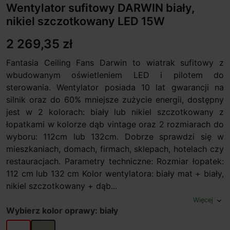
Wentylator sufitowy DARWIN biały,
nikiel szczotkowany LED 15W
2 269,35 zł
Fantasia Ceiling Fans Darwin to wiatrak sufitowy z
wbudowanym oświetleniem LED i pilotem do
sterowania. Wentylator posiada 10 lat gwarancji na
silnik oraz do 60% mniejsze zużycie energii, dostępny
jest w 2 kolorach: biały lub nikiel szczotkowany z
łopatkami w kolorze dąb vintage oraz 2 rozmiarach do
wyboru: 112cm lub 132cm. Dobrze sprawdzi się w
mieszkaniach, domach, firmach, sklepach, hotelach czy
restauracjach. Parametry techniczne: Rozmiar łopatek:
112 cm lub 132 cm Kolor wentylatora: biały mat + biały,
nikiel szczotkowany + dąb...
Więcej
expand_more
Wybierz kolor oprawy: biały
biały
nikiel szczotkowany