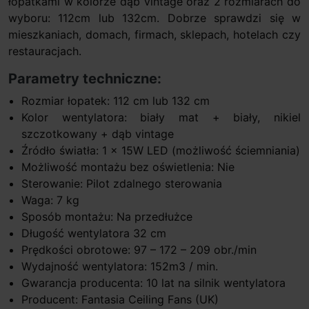
łopatkami w kolorze dąb vintage oraz 2 rozmiarach do
wyboru: 112cm lub 132cm. Dobrze sprawdzi się w
mieszkaniach, domach, firmach, sklepach, hotelach czy
restauracjach.
Parametry techniczne:
Rozmiar łopatek: 112 cm lub 132 cm
Kolor wentylatora: biały mat + biały, nikiel
szczotkowany + dąb vintage
Źródło światła: 1 x 15W LED (możliwość ściemniania)
Możliwość montażu bez oświetlenia: Nie
Sterowanie: Pilot zdalnego sterowania
Waga: 7 kg
Sposób montażu: Na przedłużce
Długość wentylatora 32 cm
Prędkości obrotowe: 97 – 172 – 209 obr./min
Wydajność wentylatora: 152m3 / min.
Gwarancja producenta: 10 lat na silnik wentylatora
Producent: Fantasia Ceiling Fans (UK)