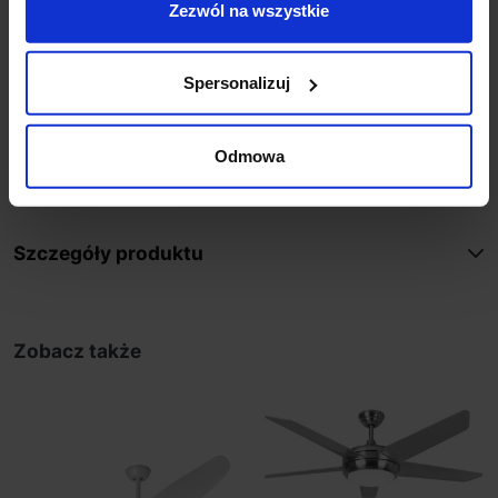
Zezwól na wszystkie
suficie. W zimie więc możesz zmniejszyć termostat na
grzejnikach i dzięki temu zaoszczędzić na
ogrzewaniu. Cicha praca, niebanalny wygląd oraz kilka
Spersonalizuj
prędkości obrotu łopatek powodują, że wentylator jest
nieprzeszkadzającym, efektywnym oraz efektownym
urządzeniem AGD, które powinno się znaleźć w
Odmowa
każdym gospodarstwie domowym.
Szczegóły produktu
Zobacz także