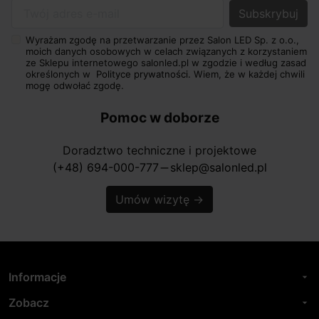
Twój adres e-mail
Wyrażam zgodę na przetwarzanie przez Salon LED Sp. z o.o.,
moich danych osobowych w celach związanych z korzystaniem
ze Sklepu internetowego salonled.pl w zgodzie i według zasad
określonych w
Polityce prywatności.
Wiem, że w każdej chwili
mogę odwołać zgodę.
Pomoc w doborze
Doradztwo techniczne i projektowe
(+48) 694-000-777
sklep@salonled.pl
horizontal_rule
Umów wizytę
→
Informacje
arrow_drop_down
Zobacz
arrow_drop_down