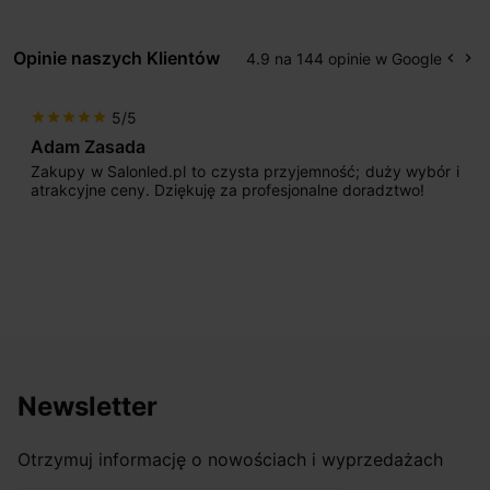
Opinie naszych Klientów
4.9 na 144 opinie w Google
keyboard_arrow_left
keyboard_arrow_right
Popr
Na
5/5
star
star
star
star
star
Adam Zasada
Zakupy w Salonled.pl to czysta przyjemność; duży wybór i
atrakcyjne ceny. Dziękuję za profesjonalne doradztwo!
Newsletter
Otrzymuj informację o nowościach i wyprzedażach