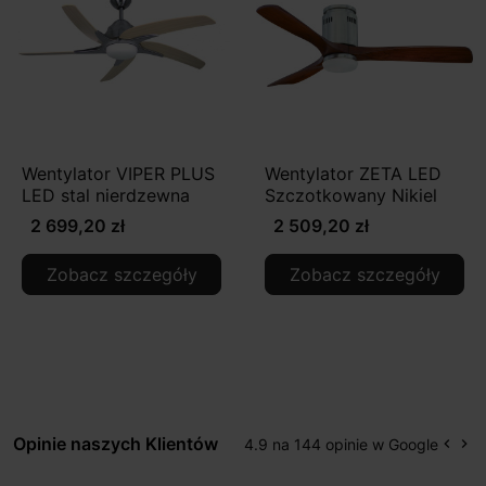
Wentylator VIPER PLUS
Wentylator ZETA LED
LED stal nierdzewna
Szczotkowany Nikiel
2 699,20 zł
2 509,20 zł
Zobacz szczegóły
Zobacz szczegóły
Opinie naszych Klientów
4.9 na 144 opinie w Google
keyboard_arrow_left
keyboard_arrow_right
Popr
Na