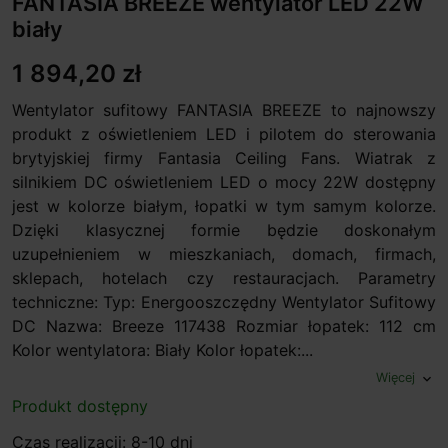
FANTASIA BREEZE wentylator LED 22W
biały
1 894,20 zł
Wentylator sufitowy FANTASIA BREEZE to najnowszy
produkt z oświetleniem LED i pilotem do sterowania
brytyjskiej firmy Fantasia Ceiling Fans. Wiatrak z
silnikiem DC oświetleniem LED o mocy 22W dostępny
jest w kolorze białym, łopatki w tym samym kolorze.
Dzięki klasycznej formie będzie doskonałym
uzupełnieniem w mieszkaniach, domach, firmach,
sklepach, hotelach czy restauracjach. Parametry
techniczne: Typ: Energooszczędny Wentylator Sufitowy
DC Nazwa: Breeze 117438 Rozmiar łopatek: 112 cm
Kolor wentylatora: Biały Kolor łopatek:...
Więcej
expand_more
Produkt dostępny
Czas realizacji: 8-10 dni