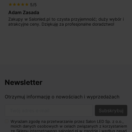
5/5
star
star
star
star
star
Adam Zasada
Zakupy w Salonled.pl to czysta przyjemność; duży wybór i
atrakcyjne ceny. Dziękuję za profesjonalne doradztwo!
Newsletter
Otrzymuj informację o nowościach i wyprzedażach
Twój adres e-mail
Wyrażam zgodę na przetwarzanie przez Salon LED Sp. z o.o.,
moich danych osobowych w celach związanych z korzystaniem
ze Sklepu internetowego salonled.pl w zgodzie i według zasad