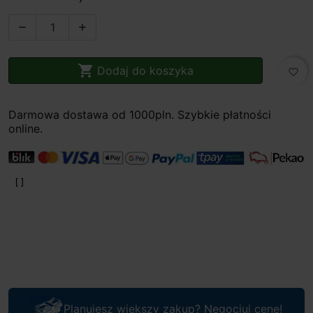



Dodaj do koszyka
favorite_border
Darmowa dostawa od 1000pln. Szybkie płatności
online.
Planujesz większy zakup? Negocjuj cenę!