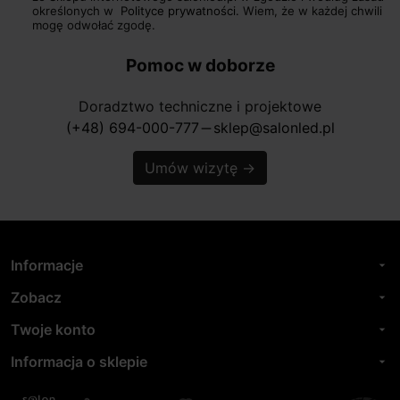
określonych w
Polityce prywatności.
Wiem, że w każdej chwili
mogę odwołać zgodę.
Pomoc w doborze
Doradztwo techniczne i projektowe
(+48) 694-000-777
sklep@salonled.pl
horizontal_rule
Umów wizytę
→
Informacje
arrow_drop_down
Zobacz
arrow_drop_down
Twoje konto
arrow_drop_down
Informacja o sklepie
arrow_drop_down