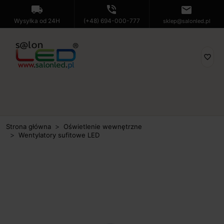
local_shipping
phone_in_talk
mail
Wysyłka od 24H
(+48) 694-000-777
sklep@salonled.pl
favorite_border
Strona główna
Oświetlenie wewnętrzne
Wentylatory sufitowe LED