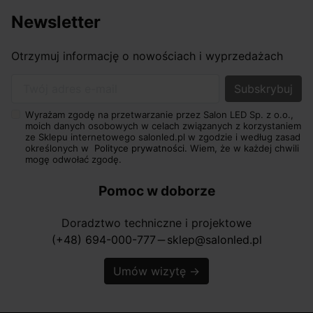
Newsletter
Otrzymuj informację o nowościach i wyprzedażach
Twój adres e-mail
Wyrażam zgodę na przetwarzanie przez Salon LED Sp. z o.o.,
moich danych osobowych w celach związanych z korzystaniem
ze Sklepu internetowego salonled.pl w zgodzie i według zasad
określonych w
Polityce prywatności.
Wiem, że w każdej chwili
mogę odwołać zgodę.
Pomoc w doborze
Doradztwo techniczne i projektowe
(+48) 694-000-777
sklep@salonled.pl
horizontal_rule
Umów wizytę
→