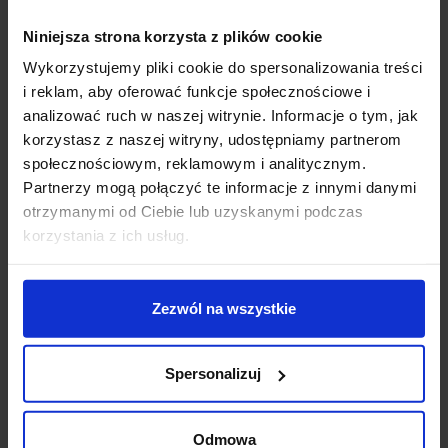
Niniejsza strona korzysta z plików cookie
Wsparcie techniczne
Wykorzystujemy pliki cookie do spersonalizowania treści
i reklam, aby oferować funkcje społecznościowe i
Jeśli masz pytania lub potrzebujesz pomocy, zadzwoń
analizować ruch w naszej witrynie. Informacje o tym, jak
lub napisz do nas: pracujemy od 8:00 do 18:00,
odpowiedzi na e-maile od 8:00 do 22:00.
korzystasz z naszej witryny, udostępniamy partnerom
+48 694 000 777
,
+48 799 220 777
phone
społecznościowym, reklamowym i analitycznym.
sklep@salonled.pl
email
Partnerzy mogą połączyć te informacje z innymi danymi
otrzymanymi od Ciebie lub uzyskanymi podczas
korzystania z ich usług.
Metody płatności
Zezwól na wszystkie
Koszt dostawy
Spersonalizuj
Zapytaj o produkt
Odmowa