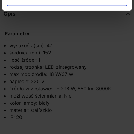
Opis
Parametry
wysokość (cm): 47
średnica (cm): 152
ilość źródeł: 1
rodzaj trzonka: LED zintegrowany
max moc źródła: 18 W/37 W
napięcie: 230 V
źródło w zestawie: LED 18 W, 650 lm, 3000K
możliwość ściemniania: Nie
kolor lampy: biały
materiał: stal/szkło
IP: 20