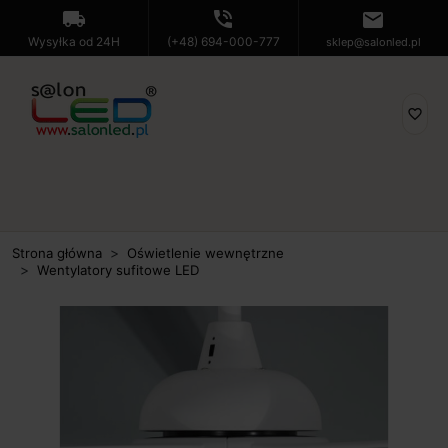
local_shipping
phone_in_talk
mail
Wysyłka od 24H
(+48) 694-000-777
sklep@salonled.pl
favorite_border
Strona główna
Oświetlenie wewnętrzne
Wentylatory sufitowe LED