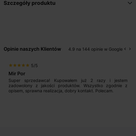
Szczegóły produktu
Opinie naszych Klientów
4.9 na 144 opinie w Google
keyboard_arrow_left
keyboard_arrow_right
Popr
Na
5/5
star
star
star
star
star
Mir Por
Super sprzedawca! Kupowałem już 2 razy i jestem
zadowolony z jakości produktów. Wszystko zgodnie z
opisem, sprawna realizacja, dobry kontakt. Polecam.