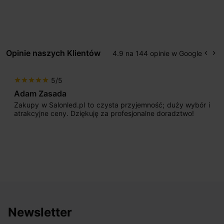
Opinie naszych Klientów
4.9 na 144 opinie w Google
keyboard_arrow_left
keyboard_arrow_right
Popr
Na
5/5
star
star
star
star
star
Adam Zasada
Zakupy w Salonled.pl to czysta przyjemność; duży wybór i
atrakcyjne ceny. Dziękuję za profesjonalne doradztwo!
Newsletter