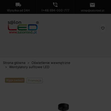
local_shipping
phone_in_talk
mail
Wysyłka od 24H
(+48) 694-000-777
sklep@salonled.pl
favorite_border
Strona główna
Oświetlenie wewnętrzne
Wentylatory sufitowe LED
Wyprzedaż!
Promocja