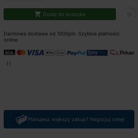

Dodaj do koszyka
favorite_border
Darmowa dostawa od 1000pln. Szybkie płatności
online.
Planujesz większy zakup? Negocjuj cenę!