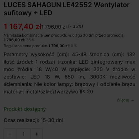
LUCES SAHAGUN LE42552 Wentylator
sufitowy + LED
1 167,40 zł
1 796,00 zł
(- 35%)
Najniższa kombinacja cen produktu w ciągu 30 dni przed promocją:
1 796,00 zł
/ 35 %
Regularna cena produktu
1 796,00 zł
/ 0 %
Parametry wysokość (cm): 45-48 średnica (cm): 132
ilość źródeł: 1 rodzaj trzonka: LED zintegrowany max
moc źródła: 18 W/40 W napięcie: 230 V źródło w
zestawie: LED 18 W, 650 lm, 3000K możliwość
ściemniania: Nie kolor lampy: brązowy i odcienie brązu
materiał: metal/szkło/tworzywo IP: 20
Więcej
expand_more
Produkt dostępny
Czas realizacji: 15-30 dni

