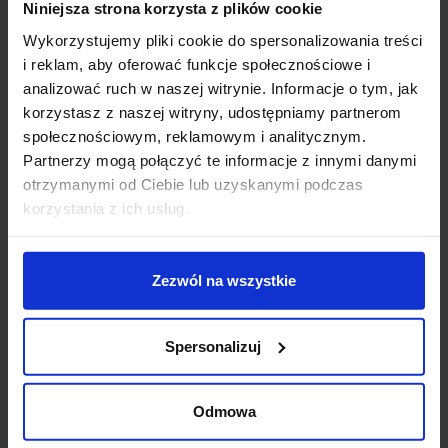
Niniejsza strona korzysta z plików cookie
Opis
Wykorzystujemy pliki cookie do spersonalizowania treści
i reklam, aby oferować funkcje społecznościowe i
Parametry
analizować ruch w naszej witrynie. Informacje o tym, jak
korzystasz z naszej witryny, udostępniamy partnerom
wysokość (cm): 45-48
społecznościowym, reklamowym i analitycznym.
średnica (cm): 132
Partnerzy mogą połączyć te informacje z innymi danymi
ilość źródeł: 1
otrzymanymi od Ciebie lub uzyskanymi podczas
rodzaj trzonka: LED zintegrowany
korzystania z ich usług.
max moc źródła: 18 W/40 W
napięcie: 230 V
źródło w zestawie: LED 18 W, 650 lm, 3000K
Zezwól na wszystkie
możliwość ściemniania: Nie
kolor lampy: brązowy i odcienie brązu
materiał: metal/szkło/tworzywo
Spersonalizuj
IP: 20
Odmowa
Szczegóły produktu