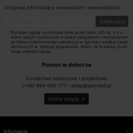
Otrzymuj informację o nowościach i wyprzedażach
Twój adres e-mail
Wyrażam zgodę na przetwarzanie przez Salon LED Sp. z o.o.,
moich danych osobowych w celach związanych z korzystaniem
ze Sklepu internetowego salonled.pl w zgodzie i według zasad
określonych w
Polityce prywatności.
Wiem, że w każdej chwili
mogę odwołać zgodę.
Pomoc w doborze
Doradztwo techniczne i projektowe
(+48) 694-000-777
sklep@salonled.pl
horizontal_rule
Umów wizytę
→
Informacje
arrow_drop_down