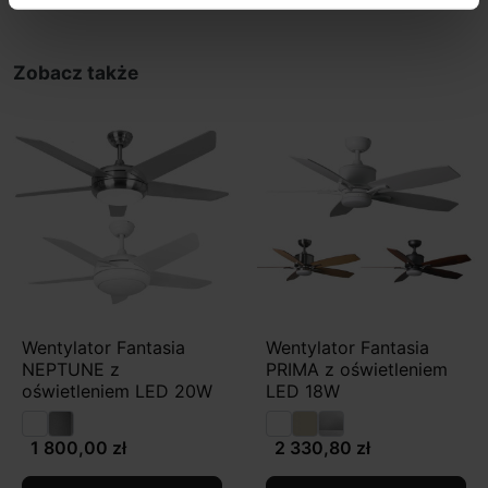
Zobacz także
Wentylator Fantasia
Wentylator Fantasia
NEPTUNE z
PRIMA z oświetleniem
oświetleniem LED 20W
LED 18W
1 800,00 zł
2 330,80 zł