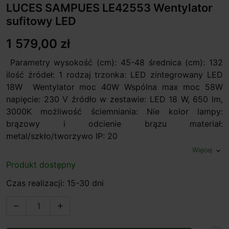
LUCES SAMPUES LE42553 Wentylator
sufitowy LED
1 579,00 zł
Parametry wysokość (cm): 45-48 średnica (cm): 132
ilość źródeł: 1 rodzaj trzonka: LED zintegrowany LED
18W Wentylator moc 40W Wspólna max moc 58W
napięcie: 230 V źródło w zestawie: LED 18 W, 650 lm,
3000K możliwość ściemniania: Nie kolor lampy:
brązowy i odcienie brązu materiał:
metal/szkło/tworzywo IP: 20
Więcej
expand_more
Produkt dostępny
Czas realizacji: 15-30 dni

