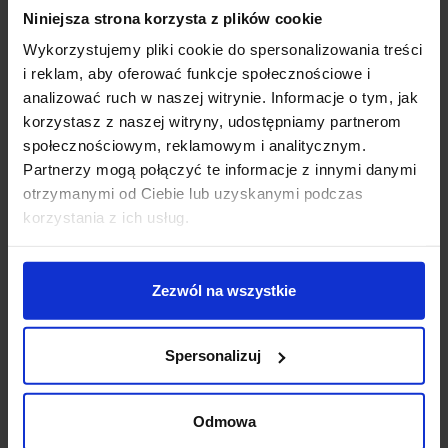
Niniejsza strona korzysta z plików cookie
Wykorzystujemy pliki cookie do spersonalizowania treści
Parametry
i reklam, aby oferować funkcje społecznościowe i
wysokość (cm): 45-48
analizować ruch w naszej witrynie. Informacje o tym, jak
średnica (cm): 132
korzystasz z naszej witryny, udostępniamy partnerom
ilość źródeł: 1
społecznościowym, reklamowym i analitycznym.
rodzaj trzonka: LED zintegrowany
Partnerzy mogą połączyć te informacje z innymi danymi
LED 18W
otrzymanymi od Ciebie lub uzyskanymi podczas
Wentylator moc 40W
korzystania z ich usług.
Wspólna max moc 58W
napięcie: 230 V
źródło w zestawie: LED 18 W, 650 lm, 3000K
Zezwól na wszystkie
możliwość ściemniania: Nie
kolor lampy: brązowy i odcienie brązu
materiał: metal/szkło/tworzywo
Spersonalizuj
IP: 20
Odmowa
Szczegóły produktu