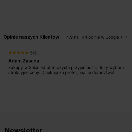
Opinie naszych Klientów
4.9 na 144 opinie w Google
keyboard_arrow_left
keyboard_arrow_right
Popr
Na
5/5
star
star
star
star
star
Adam Zasada
Zakupy w Salonled.pl to czysta przyjemność; duży wybór i
atrakcyjne ceny. Dziękuję za profesjonalne doradztwo!
Newsletter