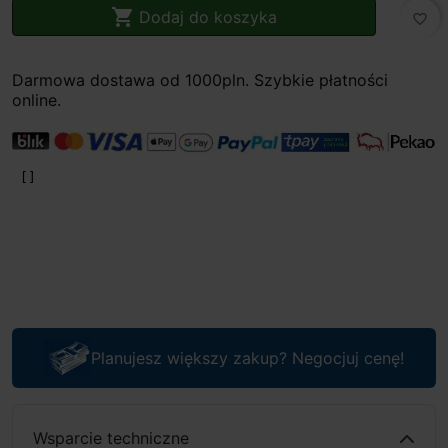

Dodaj do koszyka
favorite_border
Darmowa dostawa od 1000pln. Szybkie płatności
online.
Planujesz większy zakup? Negocjuj cenę!
Wsparcie techniczne