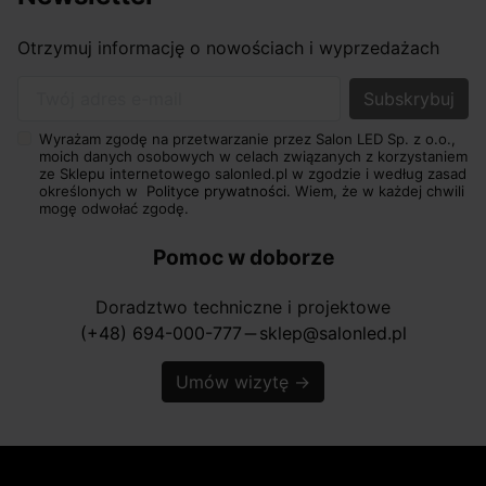
Otrzymuj informację o nowościach i wyprzedażach
Twój adres e-mail
Wyrażam zgodę na przetwarzanie przez Salon LED Sp. z o.o.,
moich danych osobowych w celach związanych z korzystaniem
ze Sklepu internetowego salonled.pl w zgodzie i według zasad
określonych w
Polityce prywatności.
Wiem, że w każdej chwili
mogę odwołać zgodę.
Pomoc w doborze
Doradztwo techniczne i projektowe
(+48) 694-000-777
sklep@salonled.pl
horizontal_rule
Umów wizytę
→