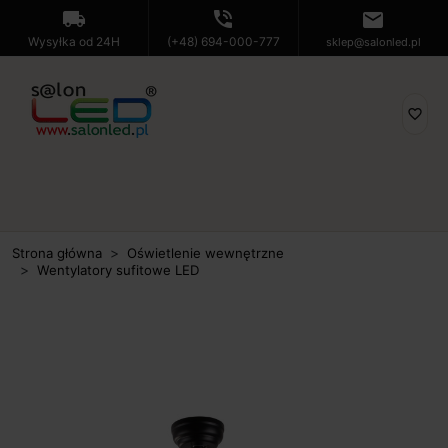
local_shipping
phone_in_talk
mail
Wysyłka od 24H
(+48) 694-000-777
sklep@salonled.pl
favorite_border
Strona główna
Oświetlenie wewnętrzne
Wentylatory sufitowe LED