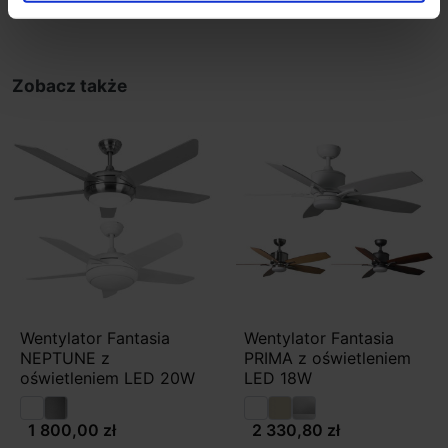
Zobacz także
Wentylator Fantasia
Wentylator Fantasia
NEPTUNE z
PRIMA z oświetleniem
oświetleniem LED 20W
LED 18W
1 800,00 zł
2 330,80 zł