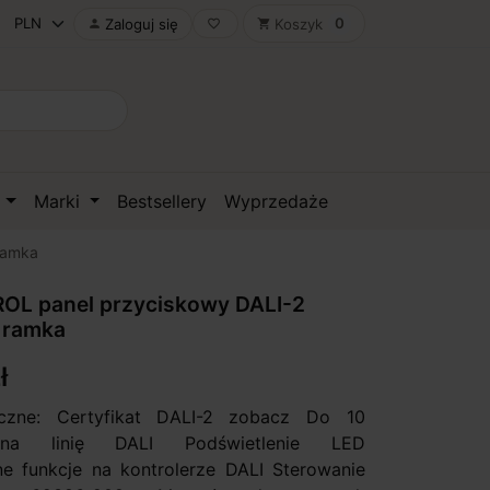
0
Zaloguj się
Koszyk

favorite_border
shopping_cart
D
Marki
Bestsellery
Wyprzedaże
ramka
L panel przyciskowy DALI-2
 ramka
ł
czne: Certyfikat DALI-2 zobacz Do 10
 na linię DALI Podświetlenie LED
 funkcje na kontrolerze DALI Sterowanie