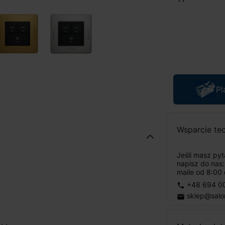
Pl
Wsparcie te
Jeśli masz py
napisz do nas
maile od 8:00 
+48 694 0
phone
sklep@salo
email