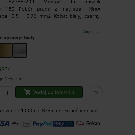
ami 62386-209 Montaż do puszek
h fi60 Pobór prądu z magistrali 15mA
abel 0,5 - 0,75 mm2 Kolor: biały, czarny,
y
Więcej
expand_more
r oprawy: biały
złoty
srebrny
ępny
i: 2-5 dni

Dodaj do koszyka

favorite_border
awa od 1000pln. Szybkie płatności online.