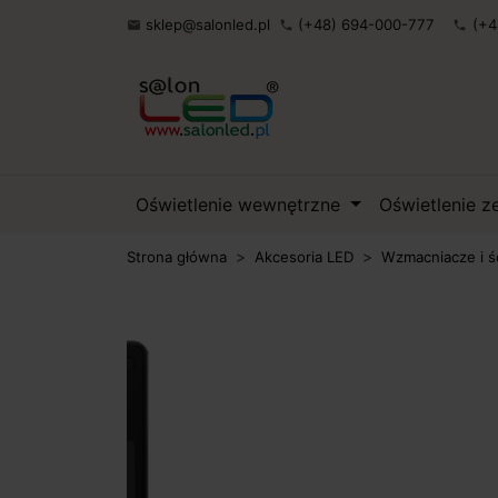
sklep@salonled.pl
(+48) 694-000-777
(+4

phone
phone
Oświetlenie wewnętrzne
Oświetlenie 
Strona główna
Akcesoria LED
Wzmacniacze i ś