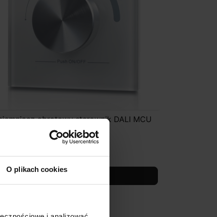
ciemniacz obrotowy sterownik DALI MCU
 zasilaczem
489,00 zł
O plikach cookies
Zobacz szczegóły
ołecznościowe i analizować