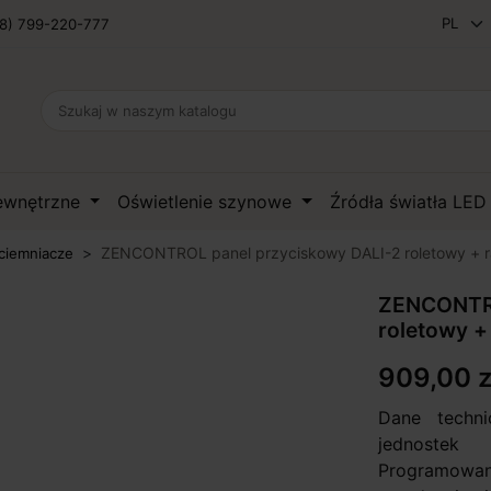
8) 799-220-777
zewnętrzne
Oświetlenie szynowe
Źródła światła LE
ZENCONTROL panel przyciskowy DALI-2 roletowy + 
ciemniacze
ZENCONTRO
roletowy +
909,00 z
Dane techni
jednostek
Programowane