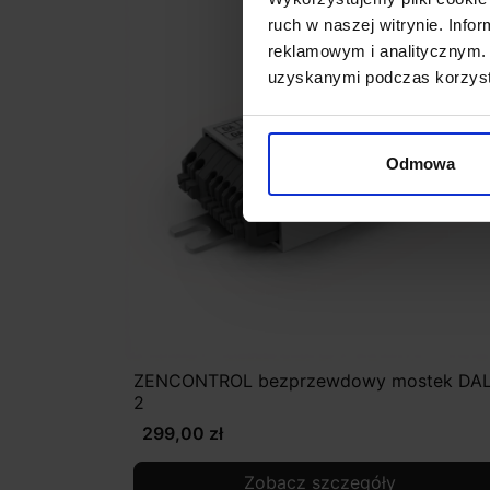
ruch w naszej witrynie. Inf
reklamowym i analitycznym. 
uzyskanymi podczas korzysta
Odmowa
ZENCONTROL bezprzewdowy mostek DAL
2
299,00 zł
Zobacz szczegóły