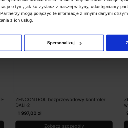
ormacje o tym, jak korzystasz z naszej witryny, udostępniamy p
Partnerzy mogą połączyć te informacje z innymi danymi otrzym
nia z ich usług.
Spersonalizuj
Z
I-
ZENCONTROL bezprzewodowy kontroler
Z
DALI-2
w
1 997,00 zł
Zobacz szczegóły