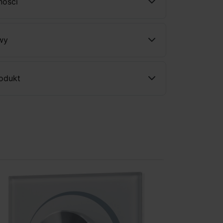
ności
wy
rodukt