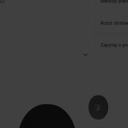
Metody płat
LI
Koszt dosta
Zapytaj o p