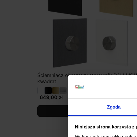
Ściemniacz obrotowy sterownik DALI MC
kwadrat
649,00 zł
Zgoda
Zobacz szczegóły
Niniejsza strona korzysta z
Wykorzystujemy pliki cookie 