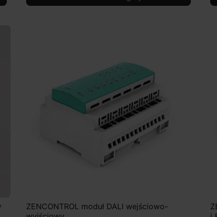
y
ZENCONTROL moduł DALI wejściowo-
Z
wyjściowy
i 