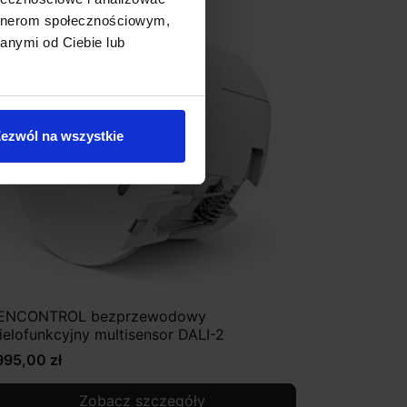
artnerom społecznościowym,
anymi od Ciebie lub
ezwól na wszystkie
ENCONTROL bezprzewodowy
ielofunkcyjny multisensor DALI-2
995,00 zł
Zobacz szczegóły