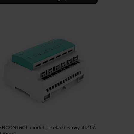
ENCONTROL moduł przekaźnikowy 4x10A
8 in/out