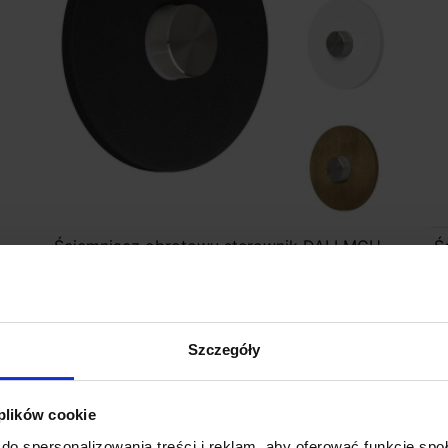
U
Ściemniacz obrotowy sterownik DALI MCU
Ś
ROUND
z
649,00 zł
Szczegóły
Zobacz szczegóły
 plików cookie
do spersonalizowania treści i reklam, aby oferować funkcje sp