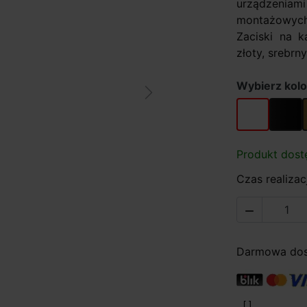
urządzeni
montażowyc
Zaciski na k
złoty, srebrn
Wybierz kolo
Next
biały
czarny
Produkt dost
Czas realizacj

Darmowa dost