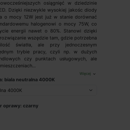
owocześniejszych osiągnięć w dziedzinie
LED. Dzięki niezwykle wysokiej jakośc diody
a o mocy 12W jest już w stanie dorównać
tandardowemu halogenowi o mocy 75W, co
ycie energii nawet o 80%. Stanowi dzięki
 rozwiązanie wszędzie tam, gdzie potrzebna
ilość światła, ale przy jednoczesnym
ędnym trybie pracy, czyli np. w dużych
andlowych czy punktach usługowych, ale
mieszczeniach...
Więcej
expand_more
a: biala neutralna 4000K
r oprawy: czarny