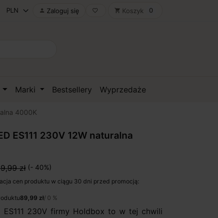
0
Zaloguj się
Koszyk

favorite_border
shopping_cart
D
Marki
Bestsellery
Wyprzedaże
ralna 4000K
ED ES111 230V 12W naturalna
9,99 zł
(- 40%)
acja cen produktu w ciągu 30 dni przed promocją:
roduktu
89,99 zł
/ 0 %
ES111 230V firmy Holdbox to w tej chwili