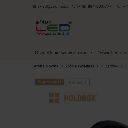
sklep@salonled.pl
(+48) 694-000-777
(+4

phone
phone
Oświetlenie wewnętrzne
Oświetlenie 
Strona główna
Źródła światła LED
Żarówki LED
Wyprzedaż!
Promocja