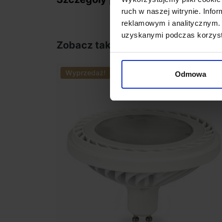
ruch w naszej witrynie. Inf
reklamowym i analitycznym. 
uzyskanymi podczas korzysta
Zobacz także
Wyprzedaż!
Promocja
Odmowa