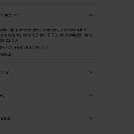
chniczne
tania lub potrzebujesz pomocy, zadzwoń lub
: pracujemy od 8:00 do 18:00, odpowiedzi na e-
do 22:00.
00 777
,
+48 799 220 777
nled.pl
ności
wy
rodukt