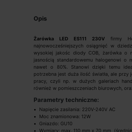
Opis
Żarówka LED ES111 230V
firmy Ho
najnowocześniejszych osiągnięć w dziedzi
wysokiej jakośc diody COB, żarówka o 
jasnością standardowemu halogenowi o m
nawet o 80%. Stanowi dzięki temu idea
potrzebna jest duża ilość światła, ale pr
pracy, czyli np. w dużych galeriach han
również w pomieszczeniach biurowych, ora
Parametry techniczne:
Napięcie zasilania: 220V-240V AC
Moc znamionowa: 12W
Gniazdo: GU10
Wymiary: max. 110 mm x 70 mm (średnic