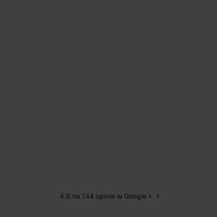
4.9 na 144 opinie w Google
keyboard_arrow_left
keyboard_arrow_right
Poprzedni
Następny