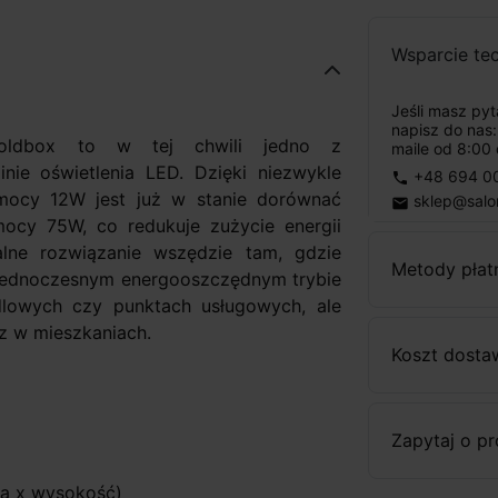
Wsparcie te
Jeśli masz py
napisz do nas
ldbox to w tej chwili jedno z
maile od 8:00 
nie oświetlenia LED. Dzięki niezwykle
+48 694 0
phone
mocy 12W jest już w stanie dorównać
sklep@salo
email
ocy 75W, co redukuje zużycie energii
lne rozwiązanie wszędzie tam, gdzie
Metody płat
zy jednoczesnym energooszczędnym trybie
dlowych czy punktach usługowych, ale
z w mieszkaniach.
Koszt dosta
Zapytaj o p
a x wysokość)