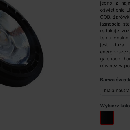
jedno z najn
oświetlenia 
COB, żarówk
jasnością s
redukuje zuż
temu idealne
jest duża 
energooszcz
galeriach h
również w po
Barwa światł
Wybierz kolo
czarny