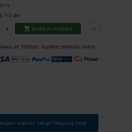
ępny
i: 1-2 dni

Dodaj do koszyka

favorite_border
awa od 1000pln. Szybkie płatności online.
anujesz większy zakup? Negocjuj cenę!