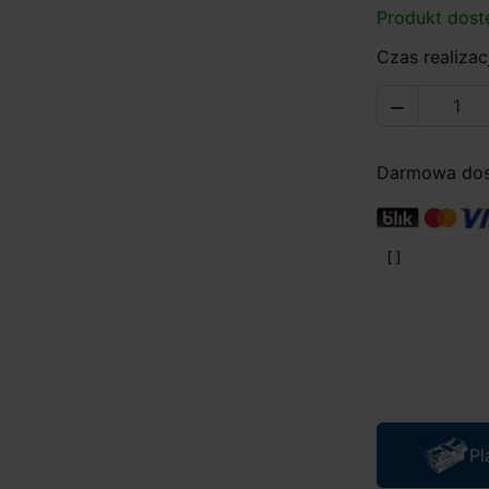
Produkt dost
Czas realizacj

Darmowa dost
Pl