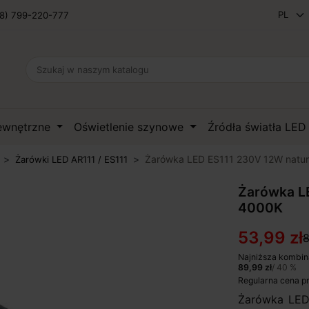
8) 799-220-777
zewnętrzne
Oświetlenie szynowe
Źródła światła LE
Żarówka LED ES111 230V 12W natu
Żarówki LED AR111 / ES111
Żarówka L
4000K
53,99 zł
8
Najniższa kombin
89,99 zł
/ 40 %
Regularna cena p
Żarówka LED 