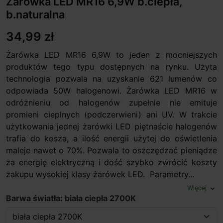
Żarówka LED MR16 6,9W b.ciepła,
b.naturalna
34,99 zł
Żarówka LED MR16 6,9W to jeden z mocniejszych
produktów tego typu dostępnych na rynku. Użyta
technologia pozwala na uzyskanie 621 lumenów co
odpowiada 50W halogenowi. Żarówka LED MR16 w
odróżnieniu od halogenów zupełnie nie emituje
promieni cieplnych (podczerwieni) ani UV. W trakcie
użytkowania jednej żarówki LED piętnaście halogenów
trafia do kosza, a ilość energii użytej do oświetlenia
maleje nawet o 70%. Pozwala to oszczędzać pieniądze
za energię elektryczną i dość szybko zwrócić koszty
zakupu wysokiej klasy żarówek LED. Parametry...
Więcej
expand_more
Barwa światła: biała ciepła 2700K