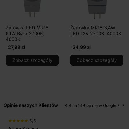
Żarówka LED MR16
Żarówka MR16 3,4W
6,1W Biała 2700K,
LED 12V 2700K, 4000K
4000K
27,99 zł
24,99 zł
Zobacz szczegóły
Zobacz szczegóły
Opinie naszych Klientów
4.9 na 144 opinie w Google
keyboard_arrow_left
keyboard_arrow_right
Popr
Na
5/5
star
star
star
star
star
Adam Zasada