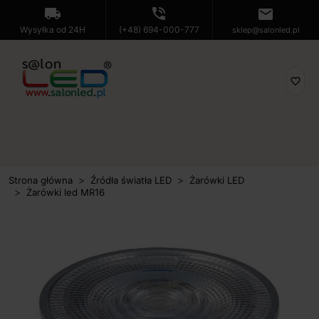
local_shipping
phone_in_talk
mail
Wysyłka od 24H
(+48) 694-000-777
sklep@salonled.pl
favorite_border
Strona główna
Źródła światła LED
Żarówki LED
Żarówki led MR16