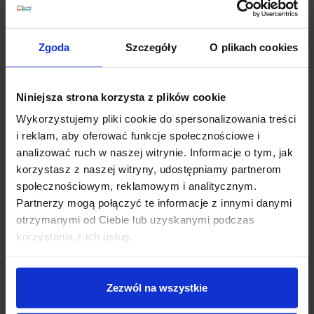
Zapytaj o produkt
Zgoda
Szczegóły
O plikach cookies
Niniejsza strona korzysta z plików cookie
Opis
Wykorzystujemy pliki cookie do spersonalizowania treści
i reklam, aby oferować funkcje społecznościowe i
Żarówka LED MR16 6,9W
to jeden z mocniejszych
analizować ruch w naszej witrynie. Informacje o tym, jak
produktów tego typu dostępnych na rynku. Użyta
korzystasz z naszej witryny, udostępniamy partnerom
technologia pozwala na uzyskanie 621 lumenów co
społecznościowym, reklamowym i analitycznym.
odpowiada 50W halogenowi. Żarówka LED MR16 w
Partnerzy mogą połączyć te informacje z innymi danymi
odróżnieniu od halogenów zupełnie nie emituje
otrzymanymi od Ciebie lub uzyskanymi podczas
promieni cieplnych (podczerwieni) ani UV. W trakcie
korzystania z ich usług.
użytkowania jednej żarówki LED piętnaście halogenów
trafia do kosza, a ilość energii użytej do oświetlenia
maleje nawet o 70%. Pozwala to oszczędzać pieniądze
Zezwól na wszystkie
za energię elektryczną i dość szybko zwrócić koszty