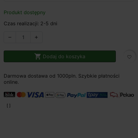
Produkt dostępny
Czas realizacji: 2-5 dni



Dodaj do koszyka
favorite_border
Darmowa dostawa od 1000pln. Szybkie płatności
online.