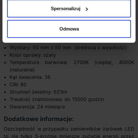
zakupu wysokiej klasy żarówek LED.
Spersonalizuj
Parametry techniczne:
Napięcie zasilania: 12V
Odmowa
Moc znamionowa: 6,9W (odp. 50W)
Gniazdo: Gu5.3
Wymiary: 50 mm x 50 mm (średnica x wysokość)
Kolor oprawy: szary
Temperatura barwowa: 2700K (ciepła), 4000K
(naturalna)
Kąt świecenia: 36
CRI: 80
Strumień świetlny: 621lm
Trwałość znamionowa: do 15000 godzin
Gwarancja: 24 miesiące
Dodatkowe informacje:
Oszczędność w przypadku zamienników żarówek LED
to nie tylko 5-krotnie mniejsze zużycie energii przez