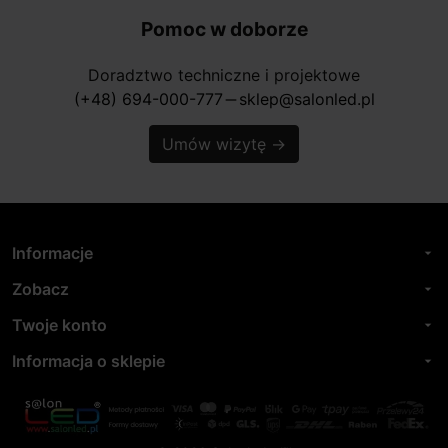
Pomoc w doborze
Doradztwo techniczne i projektowe
(+48) 694-000-777
sklep@salonled.pl
horizontal_rule
Umów wizytę
→
Informacje
arrow_drop_down
Zobacz
arrow_drop_down
Twoje konto
arrow_drop_down
Informacja o sklepie
arrow_drop_down