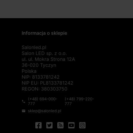
Informacja o sklepie
Salonled.pl
Salon LED sp. z o.o.
ul. ul. Mokra Strona 12A
36-020 Tyczyn
Polska
NIP: 8133781242
NIP EU: PL8133781242
REGON: 380303750
(+48) 694-000-
(+48) 799-220-
phone
777
777
sklep@salonled.pl
mail