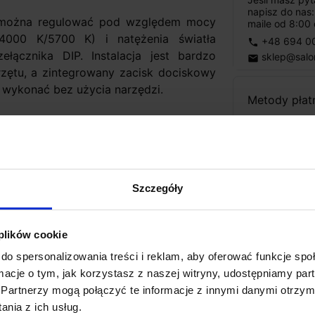
napisz do nas
 można regulować pod względem mocy
maile od 8:00 
4000 K/5700 K) i natężenia światła
+48 694 0
phone
ącznika DIP. Instalacja jest bardzo
sklep@salo
email
zętu, a zintegrowany zacisk dociskowy
a wykonać bez użycia narzędzi.
Metody płat
Koszt dosta
Szczegóły
Zapytaj o p
lm
40V ~50/60Hz
 plików cookie
mA
do spersonalizowania treści i reklam, aby oferować funkcje sp
ormacje o tym, jak korzystasz z naszej witryny, udostępniamy p
Partnerzy mogą połączyć te informacje z innymi danymi otrzym
nia z ich usług.