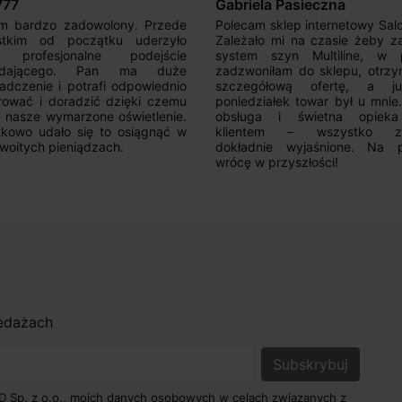
777
Gabriela Pasieczna
m bardzo zadowolony. Przede
Polecam sklep internetowy Sal
stkim od początku uderzyło
Zależało mi na czasie żeby z
 profesjonalne podejście
system szyn Multiline, w p
edającego. Pan ma duże
zadzwoniłam do sklepu, otrz
adczenie i potrafi odpowiednio
szczegółową ofertę, a 
rować i doradzić dzięki czemu
poniedziałek towar był u mnie
nasze wymarzone oświetlenie.
obsługa i świetna opiek
kowo udało się to osiągnąć w
klientem – wszystko zo
woitych pieniądzach.
dokładnie wyjaśnione. Na 
wrócę w przyszłości!
zedażach
D Sp. z o.o., moich danych osobowych w celach związanych z