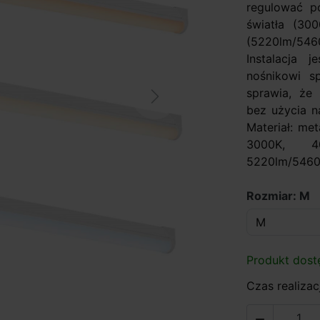
regulować 
światła (30
(5220lm/546
Instalacja 
nośnikowi s
sprawia, że
Next
bez użycia n
Materiał: me
3000K, 4
5220lm/5460l
Rozmiar: M
Produkt dost
Czas realizacj
