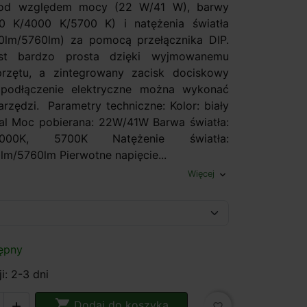
pod względem mocy (22 W/41 W), barwy
00 K/4000 K/5700 K) i natężenia światła
0lm/5760lm) za pomocą przełącznika DIP.
jest bardzo prosta dzięki wyjmowanemu
przętu, a zintegrowany zacisk dociskowy
 podłączenie elektryczne można wykonać
arzędzi. Parametry techniczne: Kolor: biały
tal Moc pobierana: 22W/41W Barwa światła:
000K, 5700K Natężenie światła:
m/5760lm Pierwotne napięcie...
Więcej
expand_more
ępny
i: 2-3 dni

Dodaj do koszyka

favorite_border