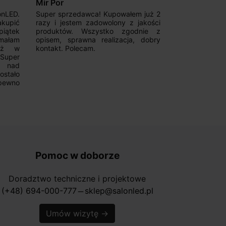
Mir Por
Patryk123
onLED.
Super sprzedawca! Kupowałem już 2
Szybka real
akupić
razy i jestem zadowolony z jakości
konkurencyjn
iątek
produktów. Wszystko zgodnie z
pomoc w 
ymałam
opisem, sprawna realizacja, dobry
magnetycznyc
już w
kontakt. Polecam.
wyboru. Z p
.Super
ponownie.
a nad
stało
pewno
Pomoc w doborze
Doradztwo techniczne i projektowe
(+48) 694-000-777
sklep@salonled.pl
horizontal_rule
Umów wizytę
→