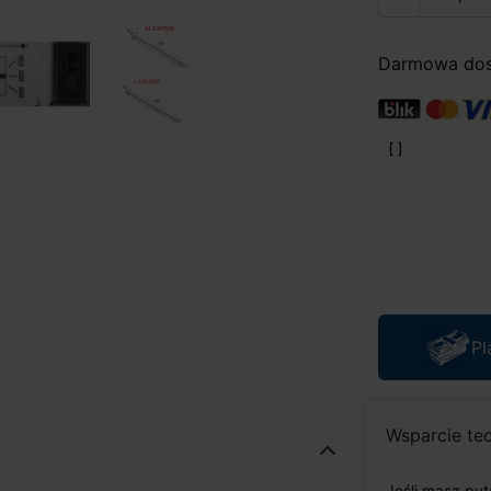
Darmowa dost
Pl
Wsparcie te
Jeśli masz py