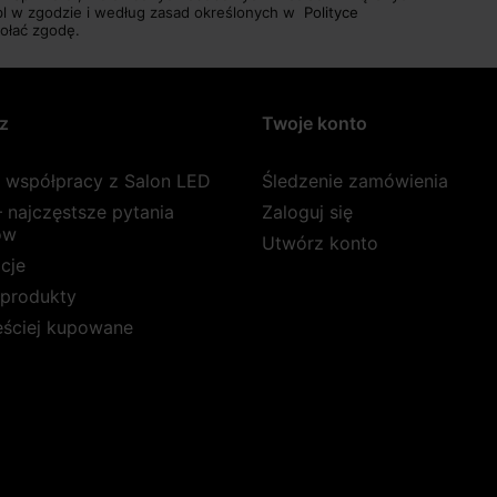
pl w zgodzie i według zasad określonych w
Polityce
ołać zgodę.
z
Twoje konto
a współpracy z Salon LED
Śledzenie zamówienia
 najczęstsze pytania
Zaloguj się
ów
Utwórz konto
cje
produkty
ęściej kupowane