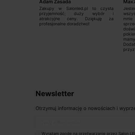
Adam Zasada
Max
alny sklep,
Zakupy w Salonled.pl to czysta
Jeste
niam fachową
przyjemność; duży wybór i
wszy
 wyborze
atrakcyjne ceny. Dziękuję za
mnie
Zdecydowanie
profesjonalne doradztwo!
sprz
doświ
pokie
mamy 
Dodat
przyz
Newsletter
Otrzymuj informację o nowościach i wypr
Twój adres e-mail
Wyrażam zgodę na przetwarzanie przez Salon LE