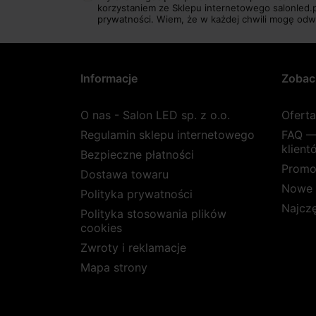
korzystaniem ze Sklepu internetowego salonled.
prywatności.
Wiem, że w każdej chwili mogę odw
Informacje
Zobac
O nas - Salon LED sp. z o.o.
Ofert
Regulamin sklepu internetowego
FAQ —
klient
Bezpieczne płatności
Promo
Dostawa towaru
Nowe 
Polityka prywatności
Najcz
Polityka stosowania plików
cookies
Zwroty i reklamacje
Mapa strony