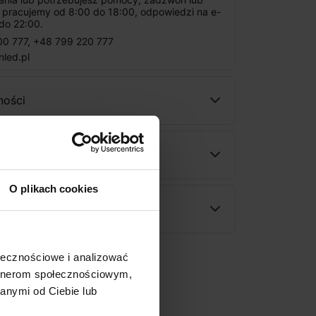
: pracujemy od 8:00 do 18:00, odpowiedzi na e-
do 22:00.
00 777
,
+48 799 220 777
nled.pl
ności
wy
O plikach cookies
rodukt
ołecznościowe i analizować
artnerom społecznościowym,
anymi od Ciebie lub