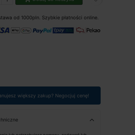
awa od 1000pln. Szybkie płatności online.
anujesz większy zakup? Negocjuj cenę!
chniczne
tania lub potrzebujesz pomocy, zadzwoń lub