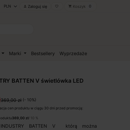
0
Zaloguj się
Koszyk

favorite_border
shopping_cart
D
Marki
Bestsellery
Wyprzedaże
TRY BATTEN V świetlówka LED
ł
369,00 zł
(- 10%)
acja cen produktu w ciągu 30 dni przed promocją:
roduktu
369,00 zł
/ 10 %
a INDUSTRY BATTEN V którą można