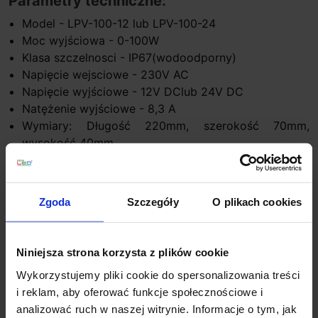
Parametry techniczne:
Model - LPV-100-12 lub LPV-100-24
Moc wyjściowa - 0-100W
Klasa szczelnosci - IP67(wodoodporny)
Napięcie wejsciowe - 230V AC
Napięcie wyjściowe - 12V DClub 24V DC
Natężenie wyjściowe - 8,3 A
Wymiary: Długość 220mm, szerokość 70mm,
wysokość 40mm
Zakres temperatur: od -30°C do + 70°C
Zabezpieczenia: Zwarciowe, przeciążeniowe,
nadnapięciowe, termiczne
Zgoda
Szczegóły
O plikach cookies
Certyfikaty: RoHs, CE
Niniejsza strona korzysta z plików cookie
Szczegóły produktu
Wykorzystujemy pliki cookie do spersonalizowania treści
i reklam, aby oferować funkcje społecznościowe i
analizować ruch w naszej witrynie. Informacje o tym, jak