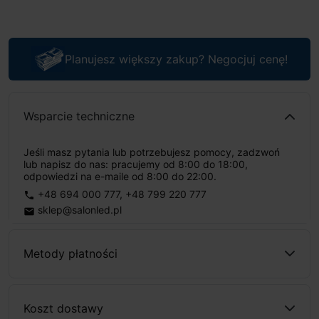
Planujesz większy zakup? Negocjuj cenę!
Wsparcie techniczne
Jeśli masz pytania lub potrzebujesz pomocy, zadzwoń
lub napisz do nas: pracujemy od 8:00 do 18:00,
odpowiedzi na e-maile od 8:00 do 22:00.
+48 694 000 777
,
+48 799 220 777
phone
sklep@salonled.pl
email
Metody płatności
Koszt dostawy