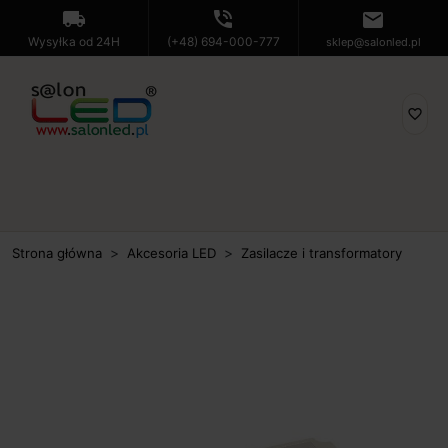
local_shipping
phone_in_talk
mail
Wysyłka od 24H
(+48) 694-000-777
sklep@salonled.pl
favorite_border
Strona główna
Akcesoria LED
Zasilacze i transformatory