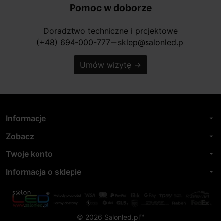
Pomoc w doborze
Doradztwo techniczne i projektowe
(+48) 694-000-777
sklep@salonled.pl
horizontal_rule
Umów wizytę
→
Informacje
arrow_drop_down
Zobacz
arrow_drop_down
Twoje konto
arrow_drop_down
Informacja o sklepie
arrow_drop_down
© 2026 Salonled.pl™