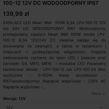
100-12 12V DC WODOODPORNY IP67
139,99 zł
ZASILACZ LED Mean Well 100W 8,3A LPV-100-12 12V
lub 24V DC WODOODPORNY IP67 Wodoodporny,
profesjonalny zasilacz Mean Well 100W model LPV-
100-12 8,3A 12V/24V DC idealnie nadaje się do
stosowania na zewnątrz, a także w łazienkach i
miejscach o podwyższonej wilgotności. Znajdzie
zastosowanie zarówno do taśm LED i pasków oraz
żarówek: G4, MR11, MR16 i modułów LED Parametry
techniczne: Model - LPV-100-12 lub LPV-100-24 Moc
wyjściowa - 0-100W Klasa szczelnosci -
IP67(wodoodporny) Napięcie wejsciowe - 230V AC
Napięcie wyjściowe -...
Więcej
expand_more
Wersja: 12V