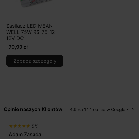
Zasilacz LED MEAN
WELL 75W RS-75-12
12V DC
79,99 zł
Zobacz szczegóły
Opinie naszych Klientów
4.9 na 144 opinie w Google
keyboard_arrow_left
keyboard_arrow_right
Popr
Na
5/5
star
star
star
star
star
Adam Zasada