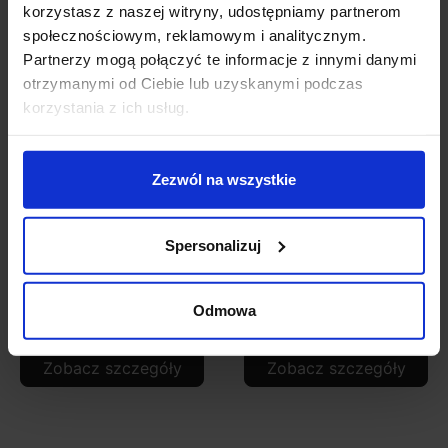
Zobacz także
korzystasz z naszej witryny, udostępniamy partnerom
społecznościowym, reklamowym i analitycznym.
Partnerzy mogą połączyć te informacje z innymi danymi
otrzymanymi od Ciebie lub uzyskanymi podczas
korzystania z ich usług.
Zezwól na wszystkie
Spersonalizuj
Zasilacz LED GPV 12W
Zasilacz LED MEAN
1A GPV-12-12 12V DC
WELL 100W RS-100-12
12V DC
Odmowa
39,99 zł
114,99 zł
Zobacz szczegóły
Zobacz szczegóły