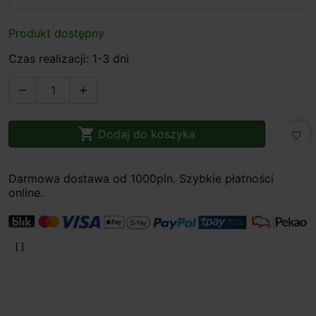
Produkt dostępny
Czas realizacji: 1-3 dni



Dodaj do koszyka
favorite_border
Darmowa dostawa od 1000pln. Szybkie płatności
online.