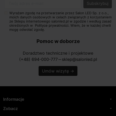
Twój adres e-mail
Wyrażam zgodę na przetwarzanie przez Salon LED Sp. z o.o.,
moich danych osobowych w celach związanych z korzystaniem
ze Sklepu internetowego salonled.pl w zgodzie i według zasad
określonych w
Polityce prywatności.
Wiem, że w każdej chwili
mogę odwołać zgodę.
Pomoc w doborze
Doradztwo techniczne i projektowe
(+48) 694-000-777
sklep@salonled.pl
horizontal_rule
Umów wizytę
→
Informacje
arrow_drop_down
Zobacz
arrow_drop_down