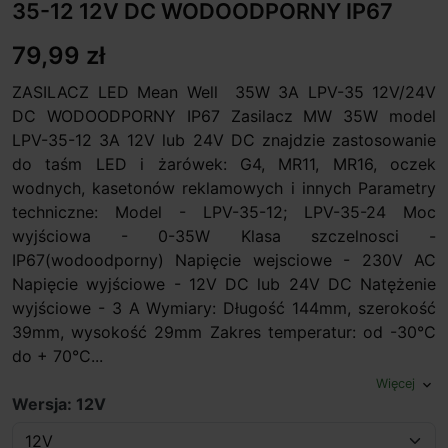
35-12 12V DC WODOODPORNY IP67
79,99 zł
ZASILACZ LED Mean Well 35W 3A LPV-35 12V/24V
DC WODOODPORNY IP67 Zasilacz MW 35W model
LPV-35-12 3A 12V lub 24V DC znajdzie zastosowanie
do taśm LED i żarówek: G4, MR11, MR16, oczek
wodnych, kasetonów reklamowych i innych Parametry
techniczne: Model - LPV-35-12; LPV-35-24 Moc
wyjściowa - 0-35W Klasa szczelnosci -
IP67(wodoodporny) Napięcie wejsciowe - 230V AC
Napięcie wyjściowe - 12V DC lub 24V DC Natężenie
wyjściowe - 3 A Wymiary: Długość 144mm, szerokość
39mm, wysokość 29mm Zakres temperatur: od -30°C
do + 70°C...
Więcej
expand_more
Wersja: 12V