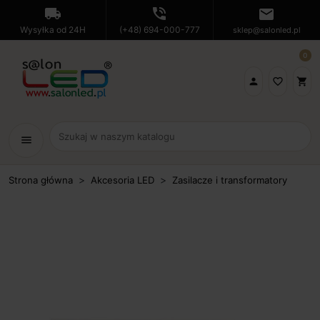
local_shipping
phone_in_talk
mail
Wysyłka od 24H
(+48) 694-000-777
sklep@salonled.pl
0

favorite_border
shopping_cart
menu
Strona główna
Akcesoria LED
Zasilacze i transformatory