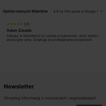
Opinie naszych Klientów
4.9 na 144 opinie w Google
keyboard_arrow_left
keyboard_arrow_right
Popr
Na
5/5
star
star
star
star
star
Max777
pl to czysta przyjemność; duży wybór i
Jestem bardzo zad
iękuję za profesjonalne doradztwo!
początku uderzyło 
sprzedającego. Pan 
odpowiednio pokiero
nasze wymarzone ośw
osiągnąć w przyzwoity
Newsletter
Otrzymuj informację o nowościach i wyprzedażach