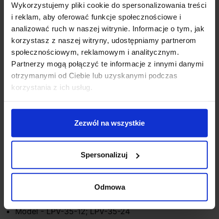
Wykorzystujemy pliki cookie do spersonalizowania treści
i reklam, aby oferować funkcje społecznościowe i
analizować ruch w naszej witrynie. Informacje o tym, jak
Zapytaj o produkt
korzystasz z naszej witryny, udostępniamy partnerom
społecznościowym, reklamowym i analitycznym.
Partnerzy mogą połączyć te informacje z innymi danymi
otrzymanymi od Ciebie lub uzyskanymi podczas
Opis
korzystania z ich usług.
ZASILACZ LED Mean Well 35W 3A LPV-35 12V/24V
DC WODOODPORNY IP67
Zezwól na wszystkie
Zasilacz MW 35W model LPV-35-12 3A 12V lub 24V
DC znajdzie zastosowanie do taśm LED i żarówek: G4,
Spersonalizuj
MR11, MR16, oczek wodnych, kasetonów reklamowych i
innych
Odmowa
Parametry techniczne:
Model - LPV-35-12; LPV-35-24