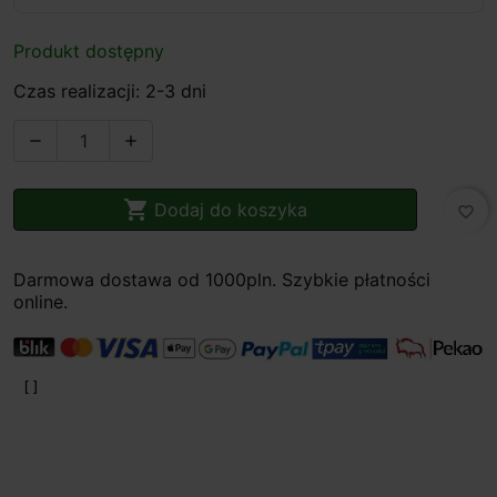
Produkt dostępny
Czas realizacji: 2-3 dni



Dodaj do koszyka
favorite_border
Darmowa dostawa od 1000pln. Szybkie płatności
online.