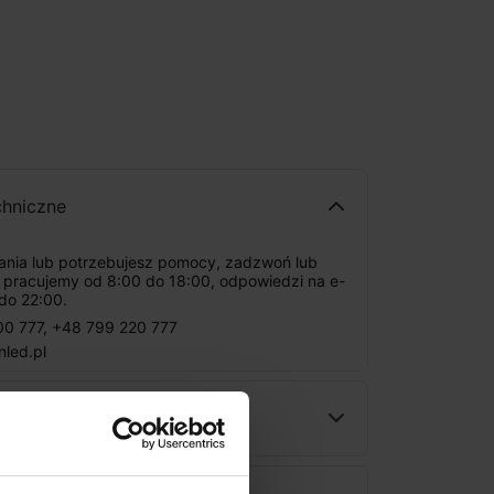
chniczne
tania lub potrzebujesz pomocy, zadzwoń lub
: pracujemy od 8:00 do 18:00, odpowiedzi na e-
do 22:00.
00 777
,
+48 799 220 777
nled.pl
ności