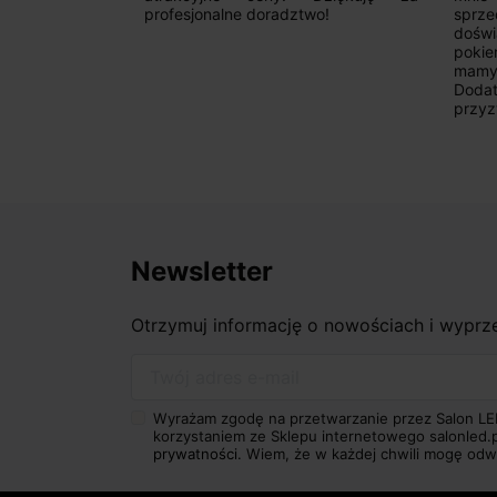
Zdecydowanie
profesjonalne doradztwo!
sprz
doświ
pokie
mamy 
Dodat
przyz
Newsletter
Otrzymuj informację o nowościach i wypr
Twój adres e-mail
Wyrażam zgodę na przetwarzanie przez Salon LE
korzystaniem ze Sklepu internetowego salonled.
prywatności.
Wiem, że w każdej chwili mogę odw