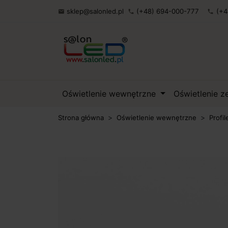
sklep@salonled.pl
(+48) 694-000-777
(+4

phone
phone
Oświetlenie wewnętrzne
Oświetlenie 
Strona główna
Oświetlenie wewnętrzne
Profil