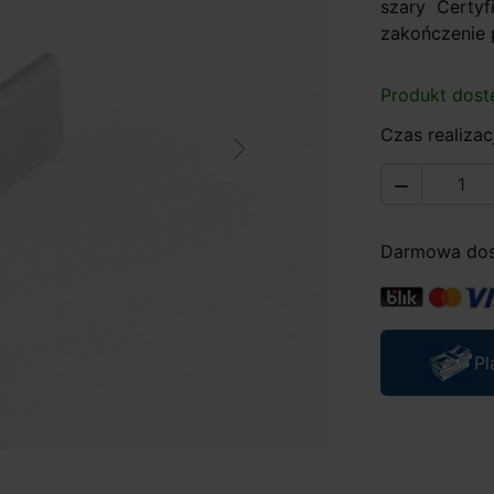
szary Certyf
zakończenie p
Produkt dost
Czas realizacj
Next

Darmowa dost
Pl