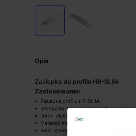
Opis
Zaślepka do profilu HR-SLIM
Zastosowanie:
Zaślepka profilu HR-SLIM
estetyczne zakończenie profilu wykonan
chroni elektroniczne elementy LED znaj
Materiał: metal
Kolor: szary