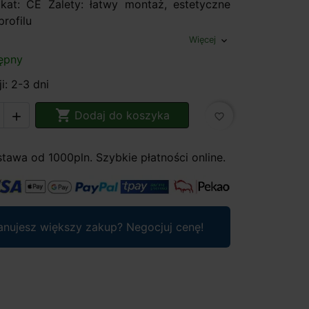
ikat: CE Zalety: łatwy montaż, estetyczne
rofilu
Więcej
expand_more
ępny
i: 2-3 dni

Dodaj do koszyka

favorite_border
awa od 1000pln. Szybkie płatności online.
anujesz większy zakup? Negocjuj cenę!