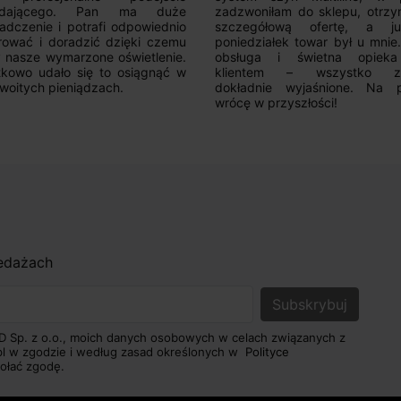
edającego. Pan ma duże
zadzwoniłam do sklepu, otrz
adczenie i potrafi odpowiednio
szczegółową ofertę, a 
rować i doradzić dzięki czemu
poniedziałek towar był u mnie
nasze wymarzone oświetlenie.
obsługa i świetna opiek
kowo udało się to osiągnąć w
klientem – wszystko zo
woitych pieniądzach.
dokładnie wyjaśnione. Na 
wrócę w przyszłości!
zedażach
D Sp. z o.o., moich danych osobowych w celach związanych z
pl w zgodzie i według zasad określonych w
Polityce
ołać zgodę.