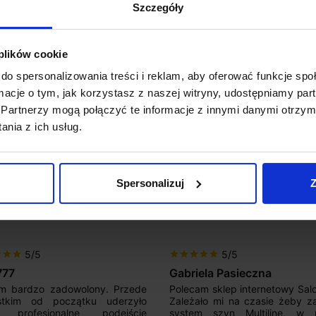
Koszt dosta
Szczegóły
 plików cookie
ofilu
Zapytaj o p
do spersonalizowania treści i reklam, aby oferować funkcje sp
ormacje o tym, jak korzystasz z naszej witryny, udostępniamy p
Partnerzy mogą połączyć te informacje z innymi danymi otrzym
nia z ich usług.
Spersonalizuj
Z
5/5
5/5
r
star
star
star
star
star
star
star
777
Gabriela Pasieczna
m bardzo zadowolony. Przede
Polecam sklep internetowy Sal
stkim od początku uderzyło
Zależało mi na czasie żeby z
 profesjonalne podejście
system szyn Multiline, w p