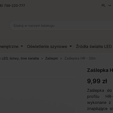
8) 799-220-777
zewnętrzne
Oświetlenie szynowe
Źródła światła LE
Zaślepka HR - Slim
e LED, listwy, linie światła
Zaślepki
Zaślepka H
9,99 zł
Zaślepka do
profilu HR
wykonane z m
znajdujące s