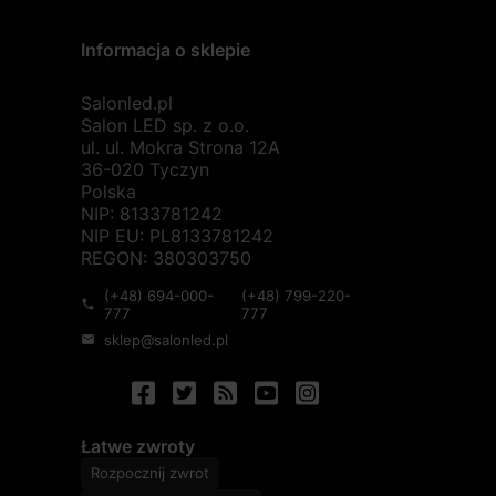
Informacja o sklepie
Salonled.pl
Salon LED sp. z o.o.
ul. ul. Mokra Strona 12A
36-020 Tyczyn
Polska
NIP: 8133781242
NIP EU: PL8133781242
REGON: 380303750
(+48) 694-000-
(+48) 799-220-
phone
777
777
sklep@salonled.pl
mail
Łatwe zwroty
Rozpocznij zwrot