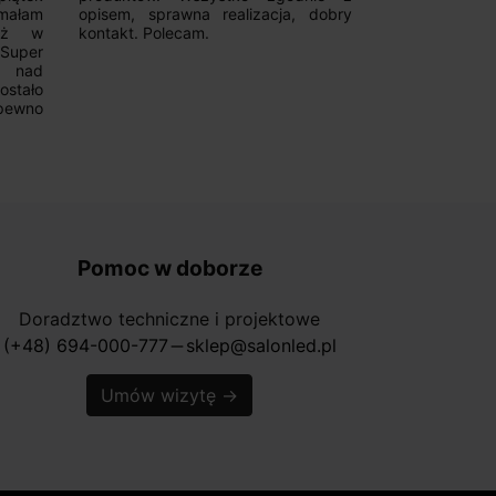
ymałam
opisem, sprawna realizacja, dobry
magnetycznyc
już w
kontakt. Polecam.
wyboru. Z p
.Super
ponownie.
a nad
stało
pewno
Pomoc w doborze
Doradztwo techniczne i projektowe
(+48) 694-000-777
sklep@salonled.pl
horizontal_rule
Umów wizytę
→