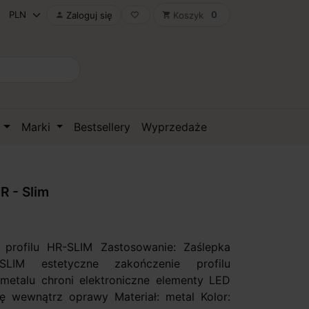
0
Zaloguj się
Koszyk

favorite_border
shopping_cart
D
Marki
Bestsellery
Wyprzedaże
R - Slim
 profilu HR-SLIM Zastosowanie: Zaślepka
-SLIM estetyczne zakończenie profilu
etalu chroni elektroniczne elementy LED
ię wewnątrz oprawy Materiał: metal Kolor: