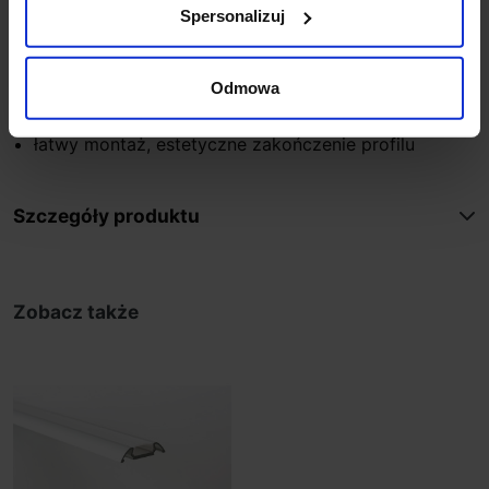
Materiał: tworzywo sztuczne PCV
Spersonalizuj
Kolor: szary
Certyfikat: CE
Odmowa
Zalety:
łatwy montaż, estetyczne zakończenie profilu
Szczegóły produktu
Zobacz także