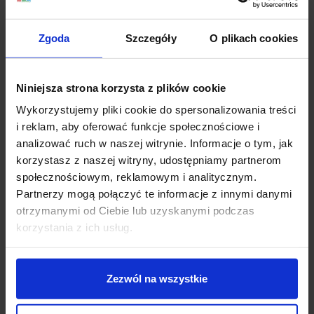
Koszt dostawy
Zgoda
Szczegóły
O plikach cookies
Niniejsza strona korzysta z plików cookie
Zapytaj o produkt
Wykorzystujemy pliki cookie do spersonalizowania treści
i reklam, aby oferować funkcje społecznościowe i
analizować ruch w naszej witrynie. Informacje o tym, jak
Opis
korzystasz z naszej witryny, udostępniamy partnerom
społecznościowym, reklamowym i analitycznym.
Partnerzy mogą połączyć te informacje z innymi danymi
Zastosowanie:
otrzymanymi od Ciebie lub uzyskanymi podczas
Zaślepka do profilu STOS-ALU
korzystania z ich usług.
estetyczne zakończenie profilu wykonane z
tworzywa sztucznego
chroni elektroniczne elementy LED znajdujące się
Zezwól na wszystkie
wewnątrz oprawy