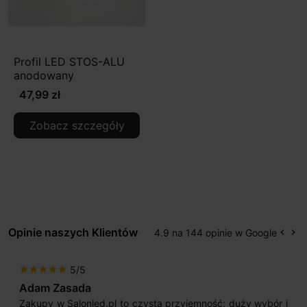
Profil LED STOS-ALU
anodowany
47,99 zł
Zobacz szczegóły
Opinie naszych Klientów
4.9 na 144 opinie w Google
keyboard_arrow_left
keyboard_arrow_right
Popr
Na
5/5
star
star
star
star
star
Adam Zasada
Zakupy w Salonled.pl to czysta przyjemność; duży wybór i