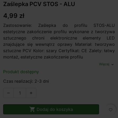
Zaślepka PCV STOS - ALU
4,99 zł
Zastosowanie: Zaślepka do profilu STOS-ALU
estetyczne zakończenie profilu wykonane z tworzywa
sztucznego chroni elektroniczne elementy LED
znajdujące się wewnątrz oprawy Materiał: tworzywo
sztuczne PCV Kolor: szary Certyfikat: CE Zalety: łatwy
montaż, estetyczne zakończenie profilu
Więcej
expand_more
Produkt dostępny
Czas realizacji: 2-3 dni



Dodaj do koszyka
favorite_border