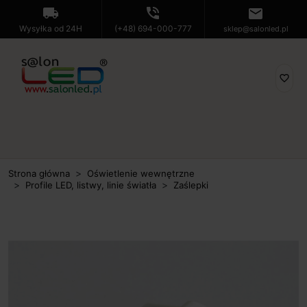
local_shipping
phone_in_talk
mail
Wysyłka od 24H
(+48) 694-000-777
sklep@salonled.pl
favorite_border
Strona główna
Oświetlenie wewnętrzne
Profile LED, listwy, linie światła
Zaślepki