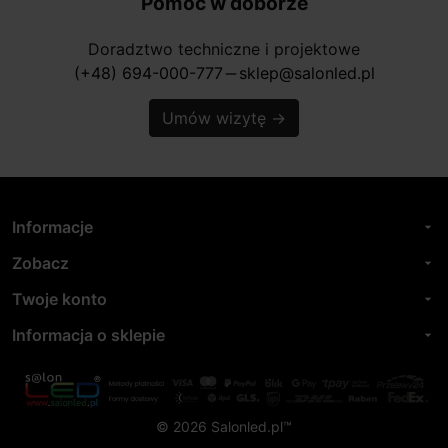
Pomoc w doborze
Doradztwo techniczne i projektowe
(+48) 694-000-777
sklep@salonled.pl
horizontal_rule
Umów wizytę
→
Informacje
arrow_drop_down
Zobacz
arrow_drop_down
Twoje konto
arrow_drop_down
Informacja o sklepie
arrow_drop_down
© 2026 Salonled.pl™