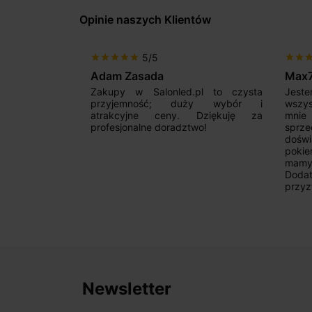
Opinie naszych Klientów
5/5
star
star
star
star
star
star
star
sta
Adam Zasada
Max
alny sklep,
Zakupy w Salonled.pl to czysta
Jeste
niam fachową
przyjemność; duży wybór i
wszy
 wyborze
atrakcyjne ceny. Dziękuję za
mnie
Zdecydowanie
profesjonalne doradztwo!
sprz
doświ
pokie
mamy 
Dodat
przyz
Newsletter