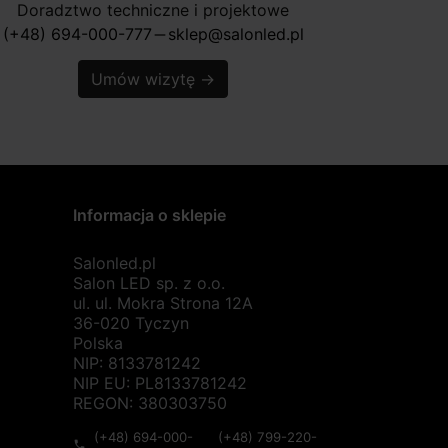
Doradztwo techniczne i projektowe
(+48) 694-000-777
sklep@salonled.pl
horizontal_rule
Umów wizytę
→
Informacja o sklepie
Salonled.pl
Salon LED sp. z o.o.
ul. ul. Mokra Strona 12A
36-020 Tyczyn
Polska
NIP: 8133781242
NIP EU: PL8133781242
REGON: 380303750
(+48) 694-000-
(+48) 799-220-
phone