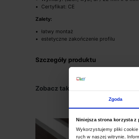
Certyfikat: CE
Zalety:
łatwy montaż
estetyczne zakończenie profilu
Szczegóły produktu
Zobacz także
Zgoda
favorite_border
Niniejsza strona korzysta z
Wykorzystujemy pliki cookie 
ruch w naszej witrynie. Inf