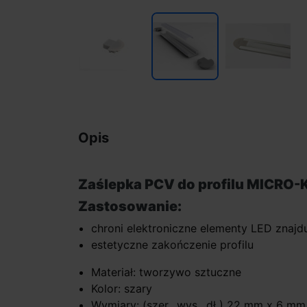
Opis
Zaślepka PCV do profilu MICRO-
Zastosowanie:
chroni elektroniczne elementy LED znaj
estetyczne zakończenie profilu
Materiał: tworzywo sztuczne
Kolor: szary
Wymiary: (szer., wys., dł ) 22 mm x 6 m