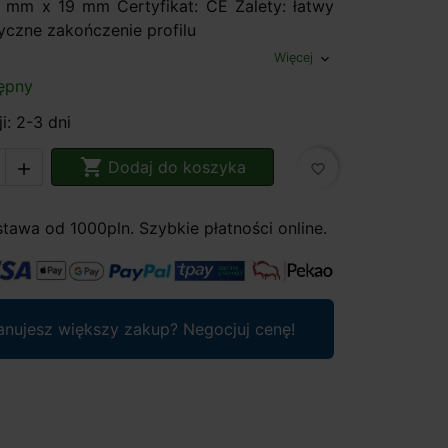
mm x 19 mm Certyfikat: CE Zalety: łatwy
yczne zakończenie profilu
Więcej
expand_more
ępny
i: 2-3 dni

Dodaj do koszyka

favorite_border
awa od 1000pln. Szybkie płatności online.
anujesz większy zakup? Negocjuj cenę!