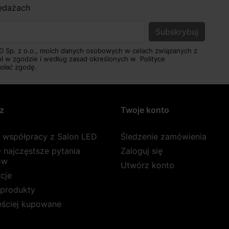
zedażach
D Sp. z o.o., moich danych osobowych w celach związanych z
pl w zgodzie i według zasad określonych w
Polityce
ołać zgodę.
z
Twoje konto
a współpracy z Salon LED
Śledzenie zamówienia
 najczęstsze pytania
Zaloguj się
ów
Utwórz konto
cje
produkty
ęściej kupowane