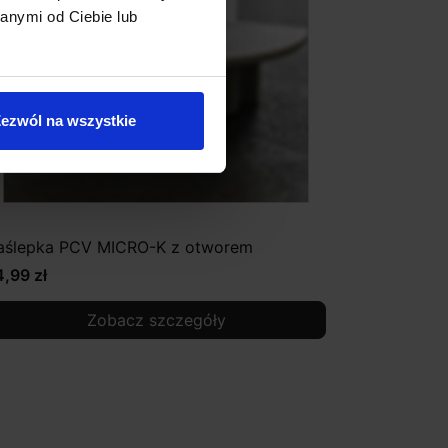
anymi od Ciebie lub
ezwól na wszystkie
aślepka PCV MICRO-K z otworem
4,99 zł
Zobacz szczegóły