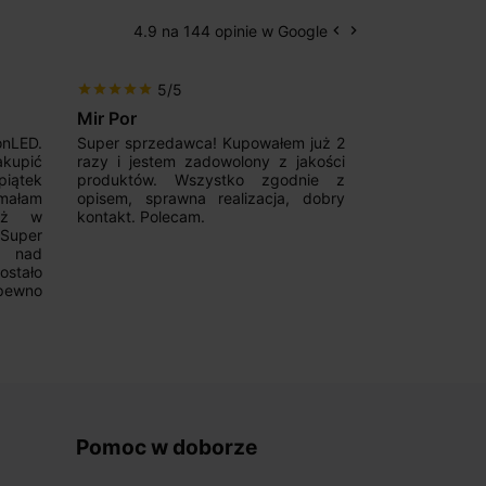
4.9 na 144 opinie w Google
keyboard_arrow_left
keyboard_arrow_right
Poprzedni
Następny
5/5
5/5
star
star
star
star
star
star
star
star
star
star
Mir Por
Patryk123
onLED.
Super sprzedawca! Kupowałem już 2
Szybka real
akupić
razy i jestem zadowolony z jakości
konkurencyjn
iątek
produktów. Wszystko zgodnie z
pomoc w 
ymałam
opisem, sprawna realizacja, dobry
magnetycznyc
już w
kontakt. Polecam.
wyboru. Z p
.Super
ponownie.
a nad
stało
pewno
Pomoc w doborze