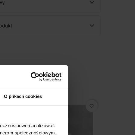
wy
rodukt
O plikach cookies
favorite_border
ołecznościowe i analizować
artnerom społecznościowym,