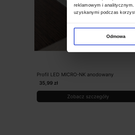
reklamowym i analitycznym. 
uzyskanymi podczas korzysta
Odmowa
Profil LED MICRO-NK anodowany
35,99 zł
Zobacz szczegóły