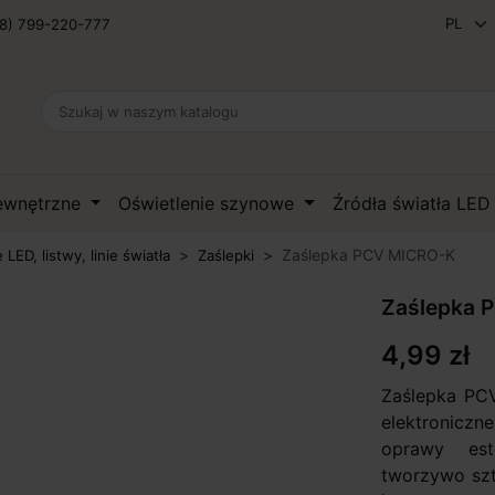
8) 799-220-777
zewnętrzne
Oświetlenie szynowe
Źródła światła LE
Zaślepka PCV MICRO-K
e LED, listwy, linie światła
Zaślepki
Zaślepka 
4,99 zł
Zaślepka PCV
elektronicz
oprawy este
tworzywo sztu