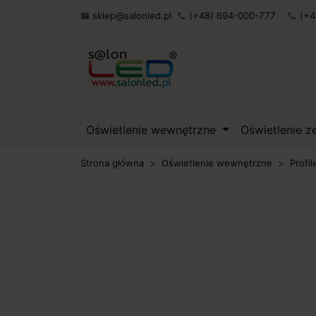
sklep@salonled.pl
(+48) 694-000-777
(+4

phone
phone
Oświetlenie wewnętrzne
Oświetlenie 
Strona główna
Oświetlenie wewnętrzne
Profil