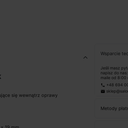
Wsparcie te
Jeśli masz py
napisz do nas
K
maile od 8:00 
+48 694 0
phone
sklep@salo
email
dujące się wewnątrz oprawy
Metody płat
m x 19 mm