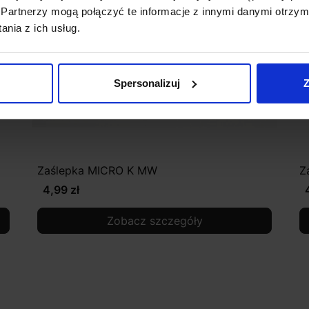
Partnerzy mogą połączyć te informacje z innymi danymi otrzym
nia z ich usług.
Spersonalizuj
Z
Zaślepka MICRO K MW
Z
4,99 zł
Zobacz szczegóły