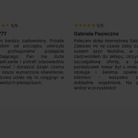
5/5
5/5
r
star
star
star
star
star
star
star
777
Gabriela Pasieczna
m bardzo zadowolony. Przede
Polecam sklep internetowy Sal
stkim od początku uderzyło
Zależało mi na czasie żeby z
 profesjonalne podejście
system szyn Multiline, w p
edającego. Pan ma duże
zadzwoniłam do sklepu, otrz
adczenie i potrafi odpowiednio
szczegółową ofertę, a 
rować i doradzić dzięki czemu
poniedziałek towar był u mnie
nasze wymarzone oświetlenie.
obsługa i świetna opiek
kowo udało się to osiągnąć w
klientem – wszystko zo
woitych pieniądzach.
dokładnie wyjaśnione. Na 
wrócę w przyszłości!