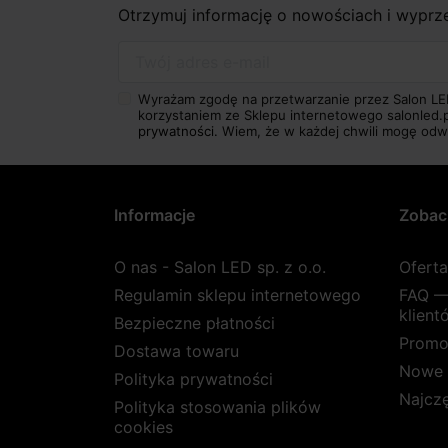
Otrzymuj informację o nowościach i wypr
Twój adres e-mail
Wyrażam zgodę na przetwarzanie przez Salon LE
korzystaniem ze Sklepu internetowego salonled.
prywatności.
Wiem, że w każdej chwili mogę odw
Informacje
Zobac
O nas - Salon LED sp. z o.o.
Ofert
Regulamin sklepu internetowego
FAQ —
klient
Bezpieczne płatności
Promo
Dostawa towaru
Nowe 
Polityka prywatności
Najcz
Polityka stosowania plików
cookies