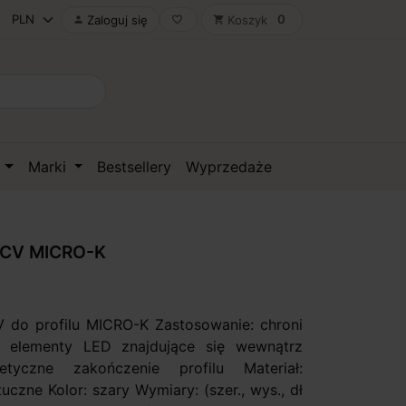
0
Zaloguj się
Koszyk

favorite_border
shopping_cart
D
Marki
Bestsellery
Wyprzedaże
PCV MICRO-K
 do profilu MICRO-K Zastosowanie: chroni
ne elementy LED znajdujące się wewnątrz
tyczne zakończenie profilu Materiał:
czne Kolor: szary Wymiary: (szer., wys., dł