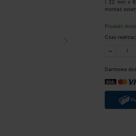
) 22 mm x 6 
montaż estet
Produkt dost
Czas realizacj
Next

Darmowa dost
Pl