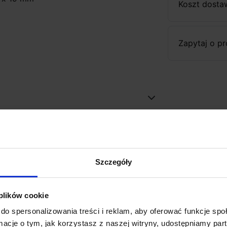
Koszt dosta
Zapytaj o p
Szczegóły
favorite_border
 plików cookie
do spersonalizowania treści i reklam, aby oferować funkcje sp
ormacje o tym, jak korzystasz z naszej witryny, udostępniamy p