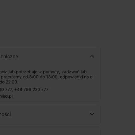
chniczne
tania lub potrzebujesz pomocy, zadzwoń lub
: pracujemy od 8:00 do 18:00, odpowiedzi na e-
do 22:00.
00 777
,
+48 799 220 777
nled.pl
ności