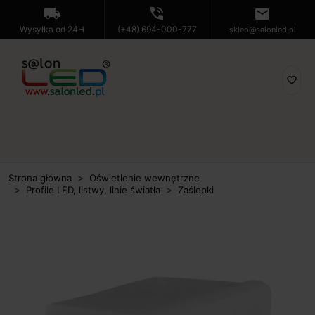
local_shipping
phone_in_talk
mail
Wysyłka od 24H
(+48) 694-000-777
sklep@salonled.pl
favorite_border
Strona główna
Oświetlenie wewnętrzne
Profile LED, listwy, linie światła
Zaślepki