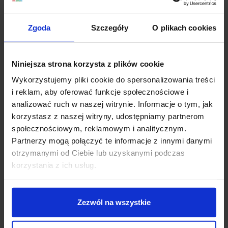
Koszt dostawy
Zgoda
Szczegóły
O plikach cookies
Niniejsza strona korzysta z plików cookie
Zapytaj o produkt
Wykorzystujemy pliki cookie do spersonalizowania treści
i reklam, aby oferować funkcje społecznościowe i
analizować ruch w naszej witrynie. Informacje o tym, jak
Opis
korzystasz z naszej witryny, udostępniamy partnerom
społecznościowym, reklamowym i analitycznym.
Partnerzy mogą połączyć te informacje z innymi danymi
Zaślepka profilu Giza
otrzymanymi od Ciebie lub uzyskanymi podczas
estetyczne zakończenie profilu wykonane z
korzystania z ich usług.
tworzywa sztucznego
chroni elektroniczne elementy LED znajdujące się
wewnątrz oprawy
Zezwól na wszystkie
Dane techniczne: