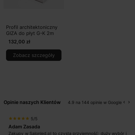
Profil architektoniczny
GIZA do płyt G-K 2m
132,00 zł
Zobacz szczegóły
Opinie naszych Klientów
4.9 na 144 opinie w Google
keyboard_arrow_left
keyboard_arrow_right
Popr
Na
5/5
star
star
star
star
star
Adam Zasada
Zakupy w Salonled.pl to czysta przyjemność; duży wybór i