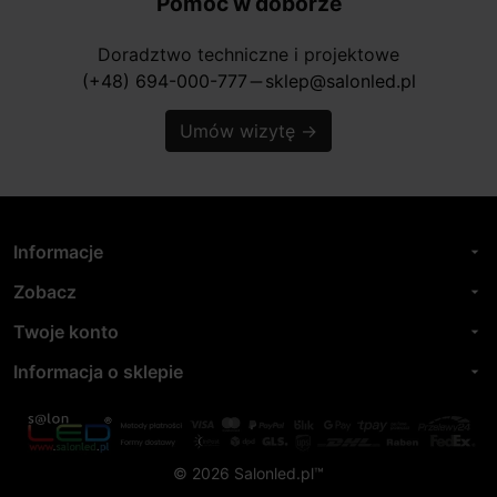
Pomoc w doborze
Doradztwo techniczne i projektowe
(+48) 694-000-777
sklep@salonled.pl
horizontal_rule
Umów wizytę
→
Informacje
arrow_drop_down
Zobacz
arrow_drop_down
Twoje konto
arrow_drop_down
Informacja o sklepie
arrow_drop_down
© 2026 Salonled.pl™