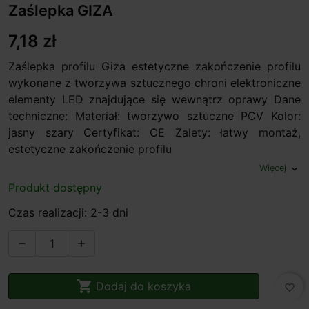
Zaślepka GIZA
7,18 zł
Zaślepka profilu Giza estetyczne zakończenie profilu
wykonane z tworzywa sztucznego chroni elektroniczne
elementy LED znajdujące się wewnątrz oprawy Dane
techniczne: Materiał: tworzywo sztuczne PCV Kolor:
jasny szary Certyfikat: CE Zalety: łatwy montaż,
estetyczne zakończenie profilu
Więcej
expand_more
Produkt dostępny
Czas realizacji: 2-3 dni



Dodaj do koszyka
favorite_border