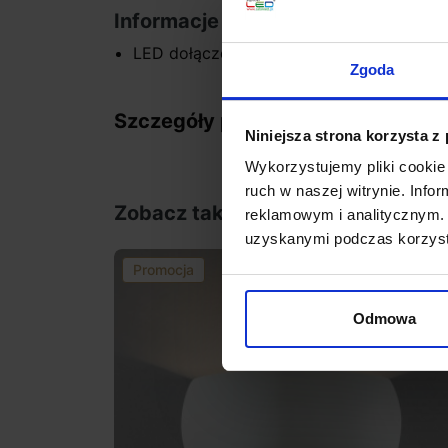
Informacje dodatkowe:
LED dołączone są do zestawu
Zgoda
Szczegóły produktu
Niniejsza strona korzysta z
Wykorzystujemy pliki cookie 
ruch w naszej witrynie. Inf
Zobacz także
reklamowym i analitycznym. 
uzyskanymi podczas korzysta
Promocja
favorite_border
Odmowa