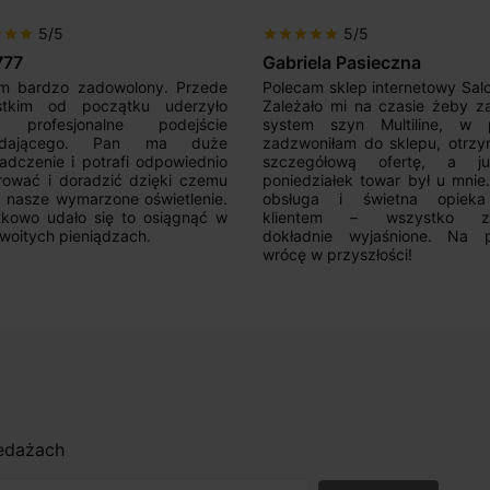
5/5
5/5
r
star
star
star
star
star
star
star
777
Gabriela Pasieczna
m bardzo zadowolony. Przede
Polecam sklep internetowy Sal
stkim od początku uderzyło
Zależało mi na czasie żeby z
 profesjonalne podejście
system szyn Multiline, w p
edającego. Pan ma duże
zadzwoniłam do sklepu, otrz
adczenie i potrafi odpowiednio
szczegółową ofertę, a 
rować i doradzić dzięki czemu
poniedziałek towar był u mnie
nasze wymarzone oświetlenie.
obsługa i świetna opiek
kowo udało się to osiągnąć w
klientem – wszystko zo
woitych pieniądzach.
dokładnie wyjaśnione. Na 
wrócę w przyszłości!
zedażach