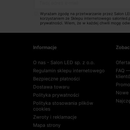
Twój adres e-mail
Wyrażam zgodę na przetwarzanie przez Salon LE
korzystaniem ze Sklepu internetowego salonled.
prywatności.
Wiem, że w każdej chwili mogę odw
Informacje
Zobac
O nas - Salon LED sp. z o.o.
Ofert
Regulamin sklepu internetowego
FAQ —
klient
Bezpieczne płatności
Promo
Dostawa towaru
Nowe 
Polityka prywatności
Najcz
Polityka stosowania plików
cookies
Zwroty i reklamacje
Mapa strony