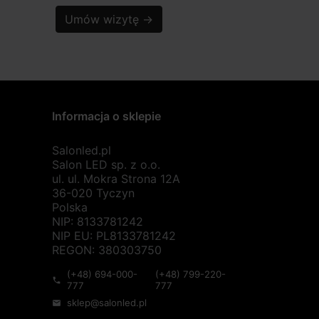
Umów wizytę
→
Informacja o sklepie
Salonled.pl
Salon LED sp. z o.o.
ul. ul. Mokra Strona 12A
36-020 Tyczyn
Polska
NIP: 8133781242
NIP EU: PL8133781242
REGON: 380303750
(+48) 694-000-
(+48) 799-220-
phone
777
777
sklep@salonled.pl
mail