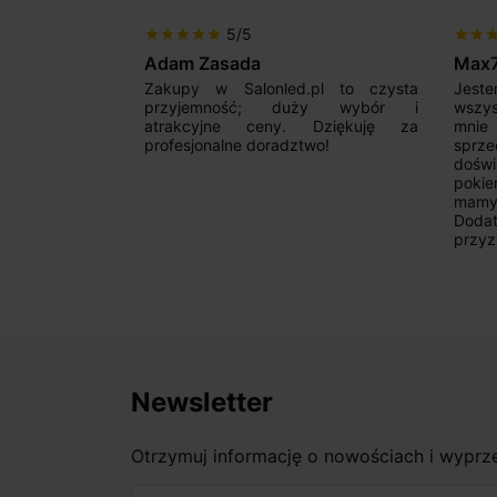
5/5
star
star
star
star
star
star
star
sta
Adam Zasada
Max
alny sklep,
Zakupy w Salonled.pl to czysta
Jeste
niam fachową
przyjemność; duży wybór i
wszy
 wyborze
atrakcyjne ceny. Dziękuję za
mnie
Zdecydowanie
profesjonalne doradztwo!
sprz
doświ
pokie
mamy 
Dodat
przyz
Newsletter
Otrzymuj informację o nowościach i wypr