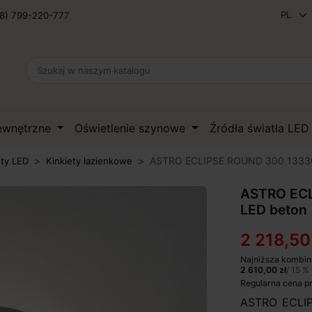
8) 799-220-777
zewnętrzne
Oświetlenie szynowe
Źródła światła LE
ASTRO ECLIPSE ROUND 300 133301
ety LED
Kinkiety łazienkowe
ASTRO ECL
LED beton
2 218,50
Najniższa kombin
2 610,00 zł
/ 15 %
Regularna cena p
ASTRO ECLIP