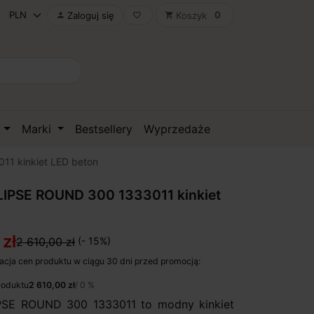
0
Zaloguj się
Koszyk

favorite_border
shopping_cart
D
Marki
Bestsellery
Wyprzedaże
1 kinkiet LED beton
IPSE ROUND 300 1333011 kinkiet
 zł
2 610,00 zł
(- 15%)
acja cen produktu w ciągu 30 dni przed promocją:
roduktu
2 610,00 zł
/ 0 %
SE ROUND 300 1333011 to modny kinkiet