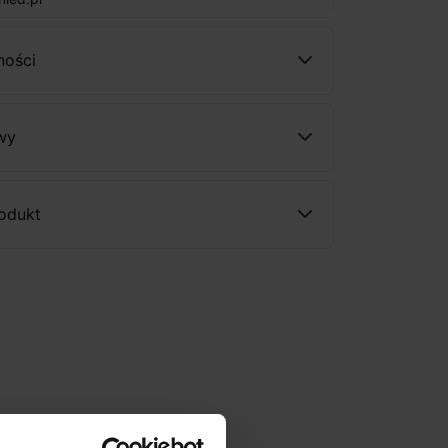
ności
wy
rodukt