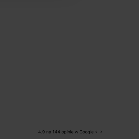
4.9 na 144 opinie w Google
keyboard_arrow_left
keyboard_arrow_right
Poprzedni
Następny