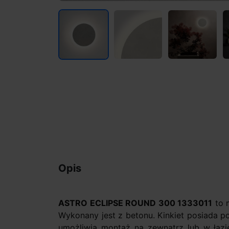
Opis
ASTRO ECLIPSE ROUND 300 1333011
to m
Wykonany jest z betonu. Kinkiet posiada p
umożliwia montaż na zewnątrz lub w łazi