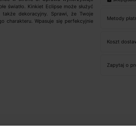
email
łe światło. Kinkiet Eclipse może służyć
e także dekoracyjny. Sprawi, że Twoje
Metody płat
o charakteru. Wpasuje się perfekcyjnie
Koszt dosta
Zapytaj o p