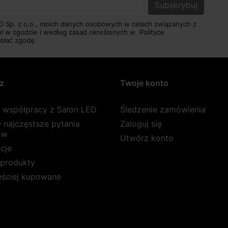
D Sp. z o.o., moich danych osobowych w celach związanych z
pl w zgodzie i według zasad określonych w
Polityce
ołać zgodę.
z
Twoje konto
a współpracy z Salon LED
Śledzenie zamówienia
 najczęstsze pytania
Zaloguj się
ów
Utwórz konto
cje
produkty
ęściej kupowane