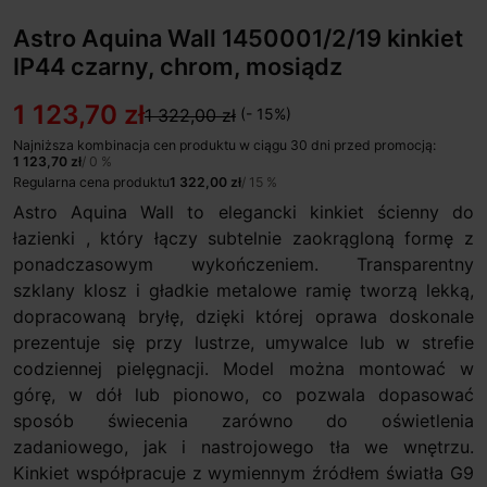
Astro Aquina Wall 1450001/2/19 kinkiet
IP44 czarny, chrom, mosiądz
1 123,70 zł
1 322,00 zł
(- 15%)
Najniższa kombinacja cen produktu w ciągu 30 dni przed promocją:
1 123,70 zł
/ 0 %
Regularna cena produktu
1 322,00 zł
/ 15 %
Astro Aquina Wall to elegancki kinkiet ścienny do
łazienki , który łączy subtelnie zaokrągloną formę z
ponadczasowym wykończeniem. Transparentny
szklany klosz i gładkie metalowe ramię tworzą lekką,
dopracowaną bryłę, dzięki której oprawa doskonale
prezentuje się przy lustrze, umywalce lub w strefie
codziennej pielęgnacji. Model można montować w
górę, w dół lub pionowo, co pozwala dopasować
sposób świecenia zarówno do oświetlenia
zadaniowego, jak i nastrojowego tła we wnętrzu.
Kinkiet współpracuje z wymiennym źródłem światła G9