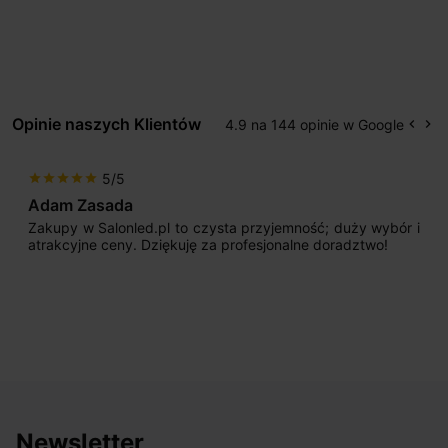
Opinie naszych Klientów
4.9 na 144 opinie w Google
keyboard_arrow_left
keyboard_arrow_right
Popr
Na
5/5
star
star
star
star
star
Adam Zasada
Zakupy w Salonled.pl to czysta przyjemność; duży wybór i
atrakcyjne ceny. Dziękuję za profesjonalne doradztwo!
Newsletter