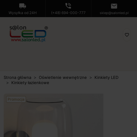
local_shipping
phone_in_talk
mail
Wysyłka od 24H
(+48) 694-000-777
sklep@salonled.pl
favorite_border
Strona główna
Oświetlenie wewnętrzne
Kinkiety LED
Kinkiety łazienkowe
Promocja