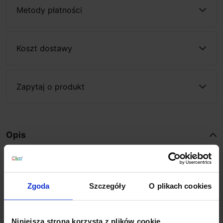
Metody płatności
Koszt dostawy
Zapytaj o produkt
Opis
Astro Aquina Wall to elegancki kinkiet ścienny do
łazienki
, który łączy subtelnie zaokrągloną formę z
Zgoda
Szczegóły
O plikach cookies
ponadczasowym wykończeniem. Transparentny
szklany klosz i gładkie metalowe ramię tworzą lekką,
dopracowaną bryłę, dzięki której oprawa doskonale
Niniejsza strona korzysta z plików cookie