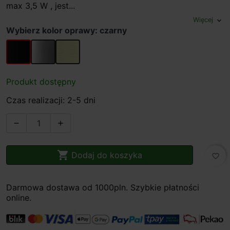
max 3,5 W , jest...
Więcej
expand_more
Wybierz kolor oprawy: czarny
czarny
chrom
mosiądz
Produkt dostępny
Czas realizacji: 2-5 dni



Dodaj do koszyka
favorite_border
Darmowa dostawa od 1000pln. Szybkie płatności
online.