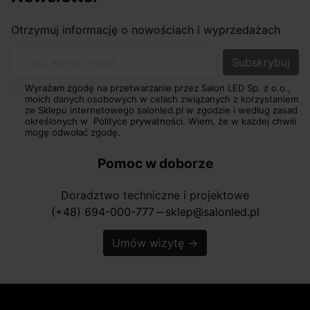
Otrzymuj informację o nowościach i wyprzedażach
Twój adres e-mail
Wyrażam zgodę na przetwarzanie przez Salon LED Sp. z o.o.,
moich danych osobowych w celach związanych z korzystaniem
ze Sklepu internetowego salonled.pl w zgodzie i według zasad
określonych w
Polityce prywatności.
Wiem, że w każdej chwili
mogę odwołać zgodę.
Pomoc w doborze
Doradztwo techniczne i projektowe
(+48) 694-000-777
sklep@salonled.pl
horizontal_rule
Umów wizytę
→