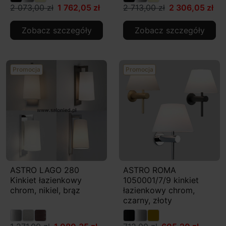
2 073,00 zł
1 762,05 zł
2 713,00 zł
2 306,05 zł
Zobacz szczegóły
Zobacz szczegóły
Promocja
Promocja
ASTRO LAGO 280
ASTRO ROMA
Kinkiet łazienkowy
1050001/7/9 kinkiet
chrom, nikiel, brąz
łazienkowy chrom,
czarny, złoty