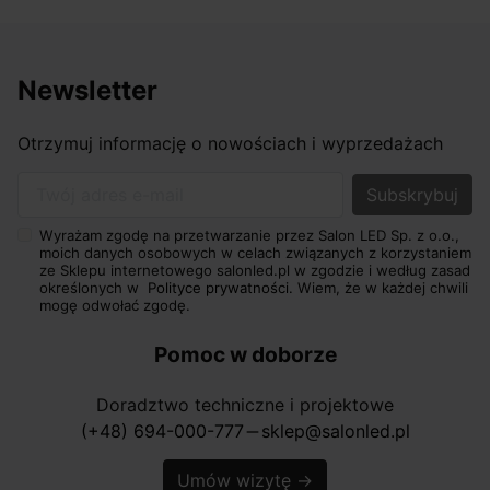
Newsletter
Otrzymuj informację o nowościach i wyprzedażach
Twój adres e-mail
Wyrażam zgodę na przetwarzanie przez Salon LED Sp. z o.o.,
moich danych osobowych w celach związanych z korzystaniem
ze Sklepu internetowego salonled.pl w zgodzie i według zasad
określonych w
Polityce prywatności.
Wiem, że w każdej chwili
mogę odwołać zgodę.
Pomoc w doborze
Doradztwo techniczne i projektowe
(+48) 694-000-777
sklep@salonled.pl
horizontal_rule
Umów wizytę
→