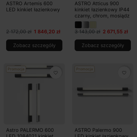
ASTRO Artemis 600
ASTRO Atticus 900
LED kinkiet łazienkowy
kinkiet łazienkowy IP44
czarny, chrom, mosiądz
2 172,00 zł
1 846,20 zł
3 143,00 zł
2 671,55 zł
Zobacz szczegóły
Zobacz szczegóły
Promocja
Promocja
favorite_border
favorite_border
Astro PALERMO 600
ASTRO Palermo 900
LED 1084021 kinkiet
LED kinkiet łazienkowy