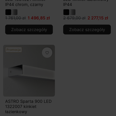
IP44 chrom, czarny
IP44
1 761,00 zł
1 496,85 zł
2 679,00 zł
2 277,15 zł
Zobacz szczegóły
Zobacz szczegóły
Promocja
favorite_border
ASTRO Sparta 900 LED
1322007 kinkiet
łazienkowy