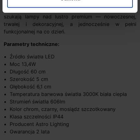
pomieszczeniach o podwyższonej wilgotności.
Astro
Atticus 600 3000K
to propozycja dla osób, które
szukają lampy nad lustro premium — nowoczesnej,
trwałej i dekoracyjnej, a jednocześnie w pełni
funkcjonalnej na co dzień.
Parametry techniczne:
Źródło światła LED
Moc 13,4W
Długość 60 cm
Szerokość 5 cm
Głębokość 6,1 cm
Temperatura barwowa światła 3000K biała ciepła
Strumień światła 606lm
Kolor chrom, czarny, mosiądz szczotkowany
Klasa szczelności IP44
Producent Astro Lighting
Gwarancja 2 lata