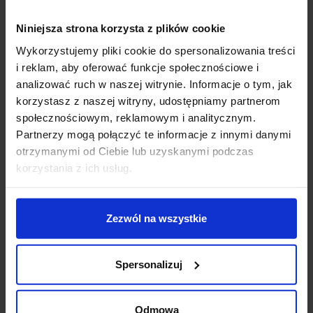
umywalkowej. Możliwość montażu
w pionie lub
poziomie
, zarówno nad lustrem, jak i po jego bokach,
Niniejsza strona korzysta z plików cookie
daje dużą swobodę aranżacyjną i pozwala tworzyć
Wykorzystujemy pliki cookie do spersonalizowania treści
spójne, dopracowane układy świetlne w łazience. To
i reklam, aby oferować funkcje społecznościowe i
doskonały wybór do wnętrz prywatnych,
analizować ruch w naszej witrynie. Informacje o tym, jak
apartamentów oraz eleganckich realizacji hotelowych,
korzystasz z naszej witryny, udostępniamy partnerom
wszędzie tam, gdzie liczy się nowoczesne oświetlenie
społecznościowym, reklamowym i analitycznym.
łazienkowe o wyrafinowanym charakterze.
Partnerzy mogą połączyć te informacje z innymi danymi
otrzymanymi od Ciebie lub uzyskanymi podczas
Zintegrowane źródło LED 13,4W emituje przyjemne
korzystania z ich usług.
światło o barwie 3000K, zapewniając równomierne i
komfortowe oświetlenie lustra oraz twarzy podczas
codziennych czynności pielęgnacyjnych. Wysoki
Zezwól na wszystkie
współczynnik CRI 90 dba o naturalne odwzorowanie
kolorów, a możliwość ściemniania pozwala dopasować
natężenie światła do pory dnia i nastroju wnętrza.
Spersonalizuj
Klasa szczelności
IP44
sprawia, że kinkiet może być
bezpiecznie stosowany w łazienkach oraz innych
Odmowa