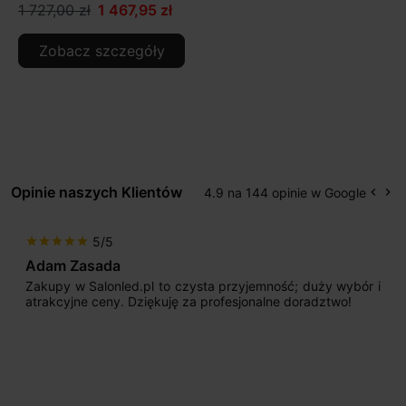
1 727,00 zł
1 467,95 zł
Zobacz szczegóły
Opinie naszych Klientów
4.9 na 144 opinie w Google
keyboard_arrow_left
keyboard_arrow_right
Popr
Na
5/5
star
star
star
star
star
Adam Zasada
Zakupy w Salonled.pl to czysta przyjemność; duży wybór i
atrakcyjne ceny. Dziękuję za profesjonalne doradztwo!