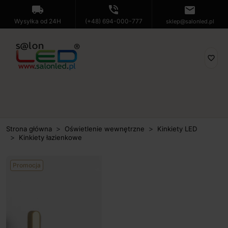
local_shipping
phone_in_talk
mail
Wysyłka od 24H
(+48) 694-000-777
sklep@salonled.pl
favorite_border
Strona główna
Oświetlenie wewnętrzne
Kinkiety LED
Kinkiety łazienkowe
Promocja