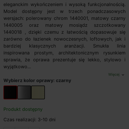
eleganckim wykończeniem i wysoką funkcjonalnością.
Model dostępny jest w trzech ponadczasowych
wersjach: polerowany chrom 1440001, matowy czarny
1440005 oraz matowy mosiądz szczotkowany
1440018 , dzięki czemu z łatwością dopasowuje się
zarówno do łazienek nowoczesnych, loftowych, jak i
bardziej klasycznych aranżacji. Smukła linia
inspirowana prostym, architektonicznym rysunkiem
sprawia, że oprawa prezentuje się lekko, stylowo i
wyjątkowo...
Więcej
expand_more
Wybierz kolor oprawy: czarny
czarny
chrom
mosiądz
Produkt dostępny
Czas realizacji: 3-10 dni