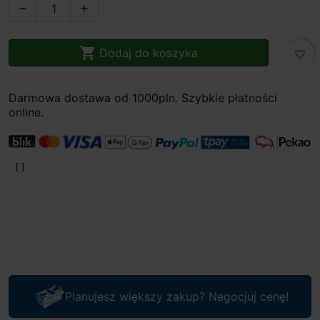



Dodaj do koszyka
favorite_border
Darmowa dostawa od 1000pln. Szybkie płatności
online.
Planujesz większy zakup? Negocjuj cenę!