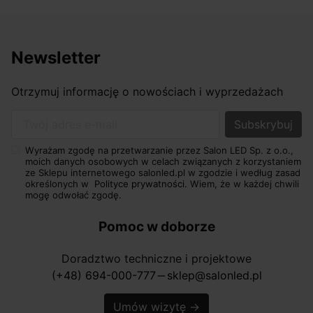
Newsletter
Otrzymuj informację o nowościach i wyprzedażach
Twój adres e-mail
Wyrażam zgodę na przetwarzanie przez Salon LED Sp. z o.o.,
moich danych osobowych w celach związanych z korzystaniem
ze Sklepu internetowego salonled.pl w zgodzie i według zasad
określonych w
Polityce prywatności.
Wiem, że w każdej chwili
mogę odwołać zgodę.
Pomoc w doborze
Doradztwo techniczne i projektowe
(+48) 694-000-777
sklep@salonled.pl
horizontal_rule
Umów wizytę
→