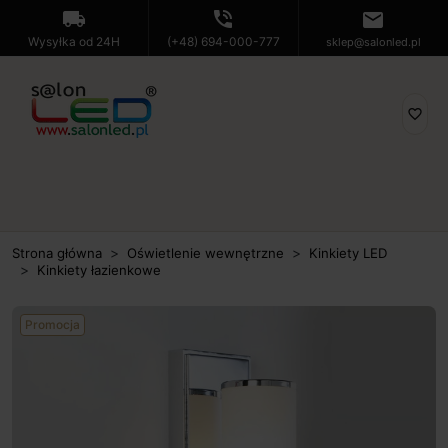
local_shipping
phone_in_talk
mail
Wysyłka od 24H
(+48) 694-000-777
sklep@salonled.pl
favorite_border
Strona główna
Oświetlenie wewnętrzne
Kinkiety LED
Kinkiety łazienkowe
Promocja