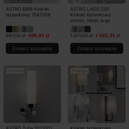
ASTRO BARI Kinkiet
ASTRO LAGO 280
łazienkowy 1047006
Kinkiet łazienkowy
chrom, nikiel, brąz
587,00 zł
498,95 zł
1 271,00 zł
1 080,35 zł
Zobacz szczegóły
Zobacz szczegóły
Promocja
Promocja
ASTRO Tube 1021001
Kinkiet łazienkowy