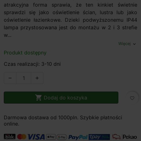
atrakcyjna forma sprawia, że ten kinkiet świetnie
sprawdzi się jako oświetlenie ścian, lustra lub jako
oświetlenie łazienkowe. Dzieki podwyższonemu IP44
lampa przystosowana jest do montażu w 2 i 3 strefie
w...
Więcej
expand_more
Produkt dostępny
Czas realizacji: 3-10 dni



Dodaj do koszyka
favorite_border
Darmowa dostawa od 1000pln. Szybkie płatności
online.