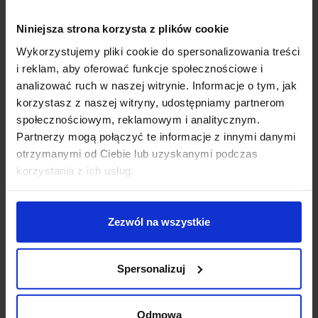
40W (brak w zestawie), którą można zastąpić trwalszą
i oszczędniejszą żarówką ledową. Nowoczesna,
Niniejsza strona korzysta z plików cookie
atrakcyjna forma sprawia, że ten kinkiet świetnie
Wykorzystujemy pliki cookie do spersonalizowania treści
sprawdzi się jako oświetlenie ścian, lustra lub jako
i reklam, aby oferować funkcje społecznościowe i
oświetlenie łazienkowe. Dzieki podwyższonemu IP44
analizować ruch w naszej witrynie. Informacje o tym, jak
lampa przystosowana jest do montażu w 2 i 3 strefie w
korzystasz z naszej witryny, udostępniamy partnerom
łazienkach.
społecznościowym, reklamowym i analitycznym.
Partnerzy mogą połączyć te informacje z innymi danymi
Parametry techniczne:
otrzymanymi od Ciebie lub uzyskanymi podczas
Źródło światła E14 (można stosować żarówki LED)
korzystania z ich usług.
Moc max 40W
Napięcie 230V
Wysokość 25cm
Zezwól na wszystkie
Szerokość 7,2cm
Głębokość 8,5cm
Kolor chrom
Spersonalizuj
Klasa szczelności IP44
Producent Astro Lighting
Odmowa