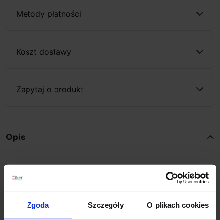
Metody płatności
Koszt dostawy
Zapytaj o produkt
Opis
Astro VERONA
1147001
to elegancka lampa
ścienna brytyjskiej firmy Astro Lighting. Prostokątna
podstawa wykończona w chromie, klosz okrągły,
szklany w białym, opalowym kolorze. Jako źródło
Zgoda
Szczegóły
O plikach cookies
światła zastosowano w nim żarówkę E14 o max mocy