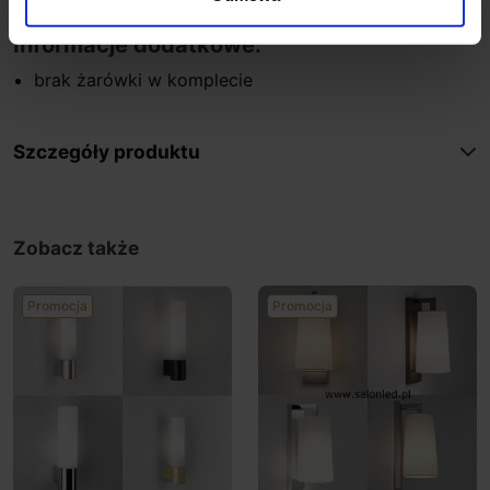
Gwarancja 24 miesiące
Informacje dodatkowe:
brak żarówki w komplecie
Szczegóły produktu
Zobacz także
Promocja
Promocja