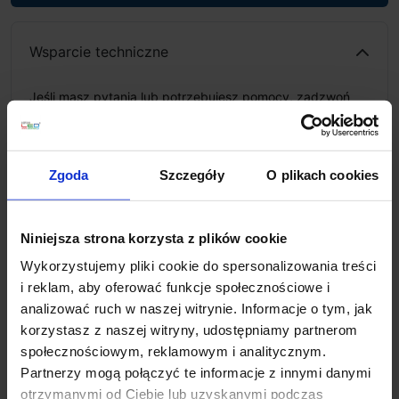
Wsparcie techniczne
Jeśli masz pytania lub potrzebujesz pomocy, zadzwoń
lub napisz do nas: pracujemy od 8:00 do 18:00,
odpowiedzi na e-maile od 8:00 do 22:00.
+48 694 000 777
,
+48 799 220 777
phone
sklep@salonled.pl
email
Zgoda
Szczegóły
O plikach cookies
Metody płatności
Niniejsza strona korzysta z plików cookie
Wykorzystujemy pliki cookie do spersonalizowania treści
i reklam, aby oferować funkcje społecznościowe i
Koszt dostawy
analizować ruch w naszej witrynie. Informacje o tym, jak
korzystasz z naszej witryny, udostępniamy partnerom
społecznościowym, reklamowym i analitycznym.
Zapytaj o produkt
Partnerzy mogą połączyć te informacje z innymi danymi
otrzymanymi od Ciebie lub uzyskanymi podczas