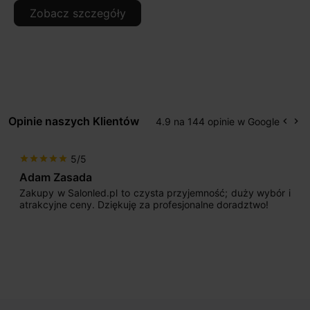
Zobacz szczegóły
Opinie naszych Klientów
4.9 na 144 opinie w Google
keyboard_arrow_left
keyboard_arrow_right
Popr
Na
5/5
star
star
star
star
star
Adam Zasada
Zakupy w Salonled.pl to czysta przyjemność; duży wybór i
atrakcyjne ceny. Dziękuję za profesjonalne doradztwo!