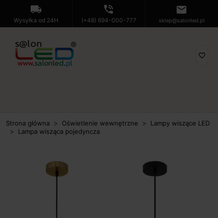
local_shipping
phone_in_talk
mail
Wysyłka od 24H
(+48) 694-000-777
sklep@salonled.pl
favorite_border
Strona główna
Oświetlenie wewnętrzne
Lampy wiszące LED
Lampa wisząca pojedyncza