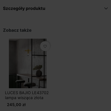
Szczegóły produktu
Zobacz także
favorite_border
LUCES BAJIO LE43702
lampa wisząca złota
245,00 zł