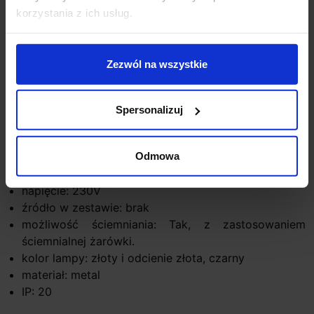
korzystania z ich usług.
Opis
Zezwól na wszystkie
Parametry:
wysokość (cm): 180
Spersonalizuj
średnica (cm): 35
ilość źródeł: 1
Odmowa
rodzaj trzonka: E27
max moc źródła: 12W
napięcie: 230V
źródło w zestawie: brak
możliwość ściemniania: Tak, z zastosowaniem
ściemnialnej żarówki.
kolor lampy: złoty i odcienie złota, czarny
materiał: metal
IP: 20