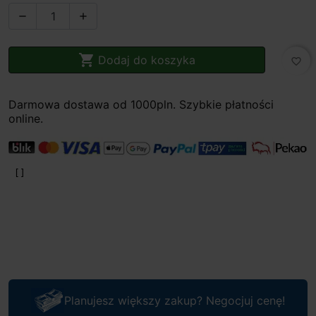



Dodaj do koszyka
favorite_border
Darmowa dostawa od 1000pln. Szybkie płatności
online.
Planujesz większy zakup? Negocjuj cenę!