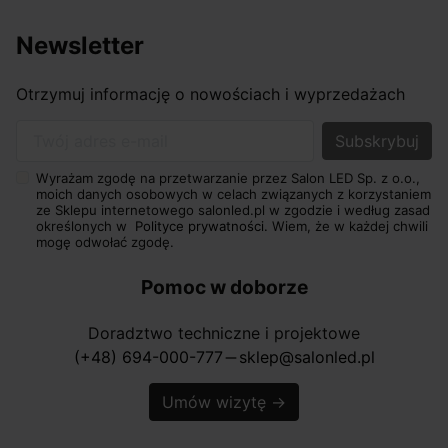
Newsletter
Otrzymuj informację o nowościach i wyprzedażach
Twój adres e-mail
Wyrażam zgodę na przetwarzanie przez Salon LED Sp. z o.o.,
moich danych osobowych w celach związanych z korzystaniem
ze Sklepu internetowego salonled.pl w zgodzie i według zasad
określonych w
Polityce prywatności.
Wiem, że w każdej chwili
mogę odwołać zgodę.
Pomoc w doborze
Doradztwo techniczne i projektowe
(+48) 694-000-777
sklep@salonled.pl
horizontal_rule
Umów wizytę
→