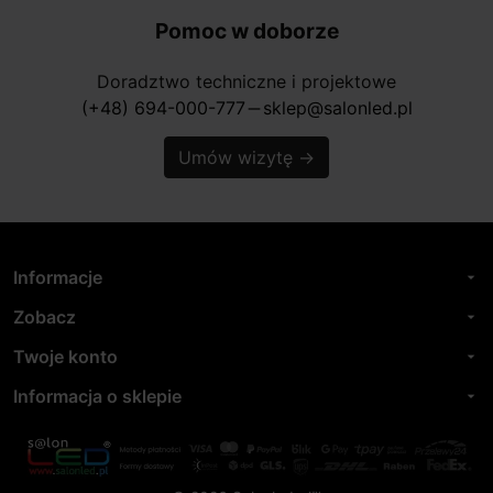
Pomoc w doborze
Doradztwo techniczne i projektowe
(+48) 694-000-777
sklep@salonled.pl
horizontal_rule
Umów wizytę
→
Informacje
arrow_drop_down
Zobacz
arrow_drop_down
Twoje konto
arrow_drop_down
Informacja o sklepie
arrow_drop_down