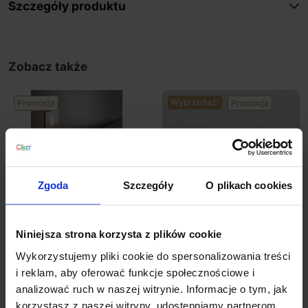
Szczegóły produktu
Zobacz także
Wyprzedaż!
Promocja
Promocja
Zgoda
Szczegóły
O plikach cookies
Niniejsza strona korzysta z plików cookie
ELKIM LESEL 001
ELKIM LESEL 002
schodowa LED 1W alu,
schodowa LED 1W alu,
Wykorzystujemy pliki cookie do spersonalizowania treści
biała, czarna
biała, czarna 48mm
i reklam, aby oferować funkcje społecznościowe i
analizować ruch w naszej witrynie. Informacje o tym, jak
198,03 zł
188,13 zł
222,63 zł
178,10 zł
korzystasz z naszej witryny, udostępniamy partnerom