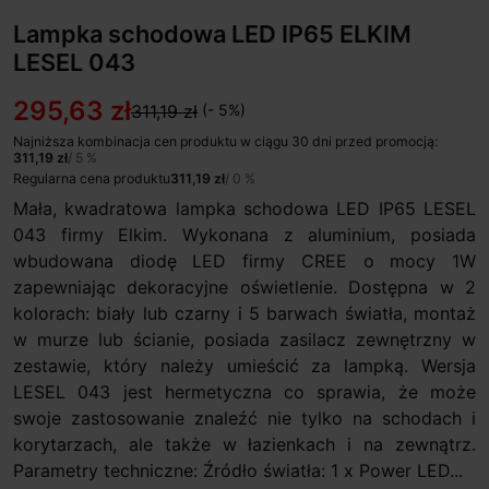
Lampka schodowa LED IP65 ELKIM
LESEL 043
295,63 zł
311,19 zł
(- 5%)
Najniższa kombinacja cen produktu w ciągu 30 dni przed promocją:
311,19 zł
/ 5 %
Regularna cena produktu
311,19 zł
/ 0 %
Mała, kwadratowa lampka schodowa LED IP65 LESEL
043 firmy Elkim. Wykonana z aluminium, posiada
wbudowana diodę LED firmy CREE o mocy 1W
zapewniając dekoracyjne oświetlenie. Dostępna w 2
kolorach: biały lub czarny i 5 barwach światła, montaż
w murze lub ścianie, posiada zasilacz zewnętrzny w
zestawie, który należy umieścić za lampką. Wersja
LESEL 043 jest hermetyczna co sprawia, że może
swoje zastosowanie znaleźć nie tylko na schodach i
korytarzach, ale także w łazienkach i na zewnątrz.
Parametry techniczne: Źródło światła: 1 x Power LED...