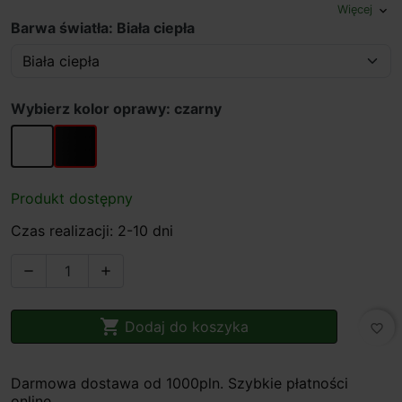
Więcej
expand_more
Barwa światła: Biała ciepła
Wybierz kolor oprawy: czarny
biały
czarny
Produkt dostępny
Czas realizacji: 2-10 dni



Dodaj do koszyka
favorite_border
Darmowa dostawa od 1000pln. Szybkie płatności
online.