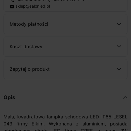
phone
sklep@salonled.pl
email
Metody płatności
Koszt dostawy
Zapytaj o produkt
Opis
Mała, kwadratowa lampka schodowa LED IP65 LESEL
043 firmy Elkim. Wykonana z aluminium, posiada
wbudowana diodę LED firmy CREE o mocy 1W