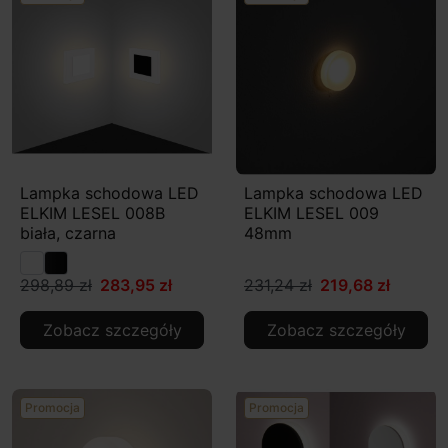
Lampka schodowa LED
Lampka schodowa LED
ELKIM LESEL 008B
ELKIM LESEL 009
biała, czarna
48mm
298,89 zł
283,95 zł
231,24 zł
219,68 zł
Zobacz szczegóły
Zobacz szczegóły
Promocja
Promocja