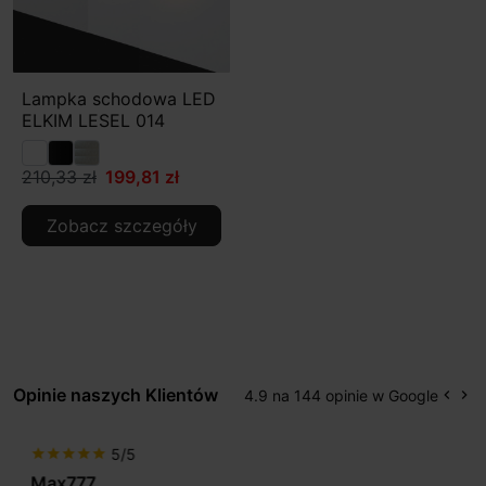
Lampka schodowa LED
ELKIM LESEL 014
210,33 zł
199,81 zł
Zobacz szczegóły
Opinie naszych Klientów
4.9 na 144 opinie w Google
keyboard_arrow_left
keyboard_arrow_right
Popr
Na
5/5
star
star
star
star
star
Max777