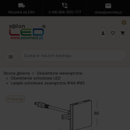
local_shipping
phone_in_talk
mail
Wysyłka od 24H
(+48) 694-000-777
sklep@salonled.pl
0

favorite_border
shopping_cart
menu
Strona główna
Oświetlenie wewnętrzne
Oświetlenie schodowe LED
Lampki schodowe zewnętrzne IP44-IP65
Promocja