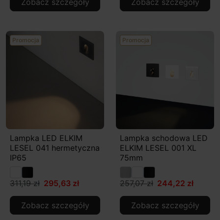
Zobacz szczegóły
Zobacz szczegóły
Promocja
Promocja
Lampka LED ELKIM
Lampka schodowa LED
LESEL 041 hermetyczna
ELKIM LESEL 001 XL
IP65
75mm
311,19 zł
295,63 zł
257,07 zł
244,22 zł
Zobacz szczegóły
Zobacz szczegóły