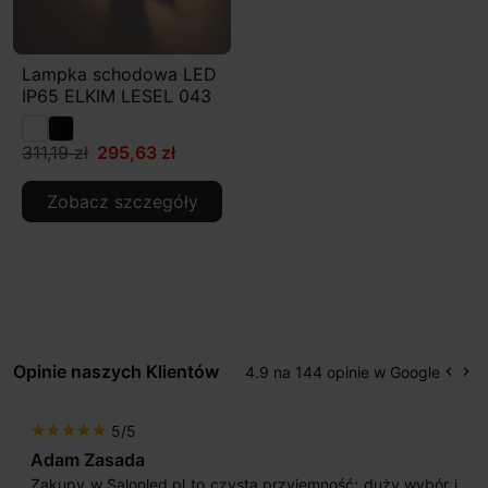
Lampka schodowa LED
IP65 ELKIM LESEL 043
311,19 zł
295,63 zł
Zobacz szczegóły
Opinie naszych Klientów
4.9 na 144 opinie w Google
keyboard_arrow_left
keyboard_arrow_right
Popr
Na
5/5
star
star
star
star
star
Max777
Jestem bardzo zadowolony. Przede wszystkim od