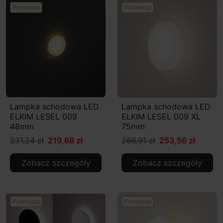
Promocja
Promocja
Lampka schodowa LED
Lampka schodowa LED
ELKIM LESEL 009
ELKIM LESEL 009 XL
48mm
75mm
231,24 zł
219,68 zł
266,91 zł
253,56 zł
Zobacz szczegóły
Zobacz szczegóły
Promocja
Promocja