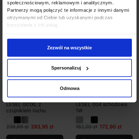
społecznościowym, reklamowym i analitycznym.
Partnerzy mogą połączyć te informacje z innymi danymi
Zobacz szczegóły
Zobacz szczegóły
otrzymanymi od Ciebie lub uzyskanymi podczas
korzystania z ich usług.
Promocja
Promocja
Zezwól na wszystkie
Spersonalizuj
Odmowa
Lampa LED ELKIM
Lampa LED ELKIM
LESEL 001XL z
LESEL 004 schodowa
czujnikiem ruchu
1W
298,89 zł
283,95 zł
182,00 zł
172,90 zł