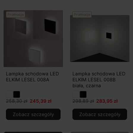
Promocja
Promocja
Lampka schodowa LED
Lampka schodowa LED
ELKIM LESEL 008A
ELKIM LESEL 008B
biała, czarna
258,30 zł
245,39 zł
298,89 zł
283,95 zł
Zobacz szczegóły
Zobacz szczegóły