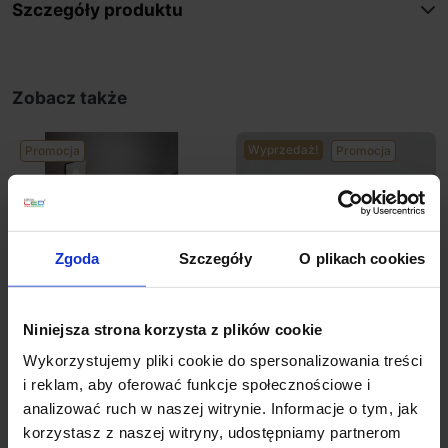
Szczegóły produktu
Zobacz także
Wyprzedaż!
Promocja
Promocja
Zgoda
Szczegóły
O plikach cookies
Niniejsza strona korzysta z plików cookie
ELKIM LESEL 001
ELKIM LESEL 002
Wykorzystujemy pliki cookie do spersonalizowania treści
schodowa LED 1W alu,
schodowa LED 1W alu,
i reklam, aby oferować funkcje społecznościowe i
biała, czarna
biała, czarna 48mm
analizować ruch w naszej witrynie. Informacje o tym, jak
korzystasz z naszej witryny, udostępniamy partnerom
198,03 zł
188,13 zł
222,63 zł
178,10 zł