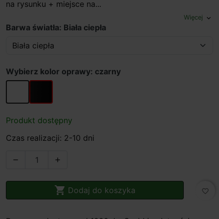
na rysunku + miejsce na...
Więcej
expand_more
Barwa światła: Biała ciepła
Wybierz kolor oprawy: czarny
biały
czarny
Produkt dostępny
Czas realizacji: 2-10 dni



Dodaj do koszyka
favorite_border