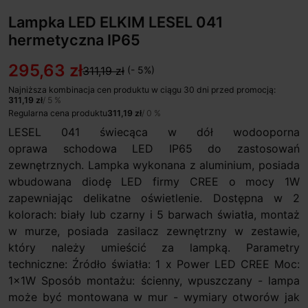
Lampka LED ELKIM LESEL 041
hermetyczna IP65
295,63 zł
311,19 zł
(- 5%)
Najniższa kombinacja cen produktu w ciągu 30 dni przed promocją:
311,19 zł
/ 5 %
Regularna cena produktu
311,19 zł
/ 0 %
LESEL 041 świecąca w dół wodooporna
oprawa schodowa LED IP65 do zastosowań
zewnętrznych. Lampka wykonana z aluminium, posiada
wbudowana diodę LED firmy CREE o mocy 1W
zapewniając delikatne oświetlenie. Dostępna w 2
kolorach: biały lub czarny i 5 barwach światła, montaż
w murze, posiada zasilacz zewnętrzny w zestawie,
który należy umieścić za lampką. Parametry
techniczne: Źródło światła: 1 x Power LED CREE Moc:
1x1W Sposób montażu: ścienny, wpuszczany - lampa
może być montowana w mur - wymiary otworów jak