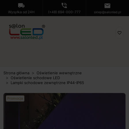
local_shipping
phone_in_talk
mail
Wysyłka od 24H
(+48) 694-000-777
sklep@salonled.pl
favorite_border
Strona główna
Oświetlenie wewnętrzne
Oświetlenie schodowe LED
Lampki schodowe zewnętrzne IP44-IP65
Promocja