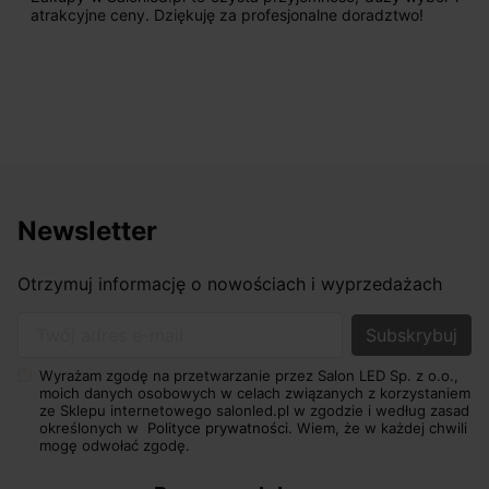
początku uderzyło mnie profesjonalne podejście
sprzedającego. Pan ma duże doświadczenie i potrafi
odpowiednio pokierować i doradzić dzięki czemu mamy
nasze wymarzone oświetlenie. Dodatkowo udało się to
osiągnąć w przyzwoitych pieniądzach.
Newsletter
Otrzymuj informację o nowościach i wyprzedażach
Twój adres e-mail
Wyrażam zgodę na przetwarzanie przez Salon LED Sp. z o.o.,
moich danych osobowych w celach związanych z korzystaniem
ze Sklepu internetowego salonled.pl w zgodzie i według zasad
określonych w
Polityce prywatności.
Wiem, że w każdej chwili
mogę odwołać zgodę.