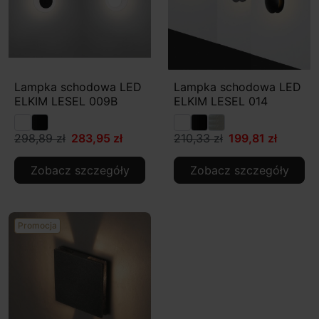
Lampka schodowa LED
Lampka schodowa LED
ELKIM LESEL 009B
ELKIM LESEL 014
298,89 zł
283,95 zł
210,33 zł
199,81 zł
Zobacz szczegóły
Zobacz szczegóły
Promocja