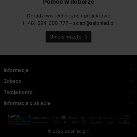
Pomoc w doborze
Doradztwo techniczne i projektowe
(+48) 694-000-777
sklep@salonled.pl
horizontal_rule
Umów wizytę
→
Informacje
arrow_drop_down
Zobacz
arrow_drop_down
Twoje konto
arrow_drop_down
Informacja o sklepie
arrow_drop_down
© 2026 Salonled.pl™