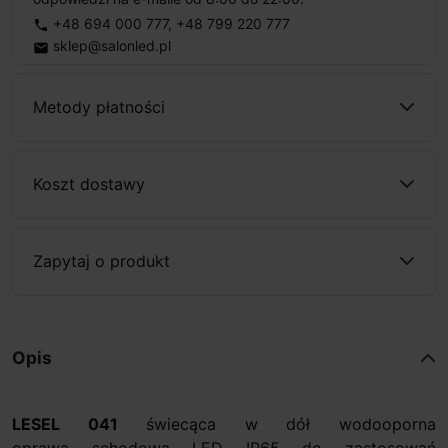
+48 694 000 777
,
+48 799 220 777
phone
sklep@salonled.pl
email
Metody płatności
Koszt dostawy
Zapytaj o produkt
Opis
LESEL 041
świecąca w dół wodooporna
oprawa schodowa LED IP65 do zastosowań