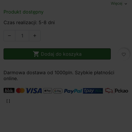
Więcej
expand_more
Produkt dostępny
Czas realizacji: 5-8 dni



Dodaj do koszyka
favorite_border
Darmowa dostawa od 1000pln. Szybkie płatności
online.