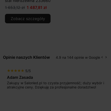
stal nierdzewna 233660
1 653,12 zł
1 487,81 zł
Zobacz szczegóły
Opinie naszych Klientów
4.9 na 144 opinie w Google
keyboard_arrow_left
keyboard_arrow_right
Popr
Na
5/5
star
star
star
star
star
Adam Zasada
Zakupy w Salonled.pl to czysta przyjemność; duży wybór i
atrakcyjne ceny. Dziękuję za profesjonalne doradztwo!