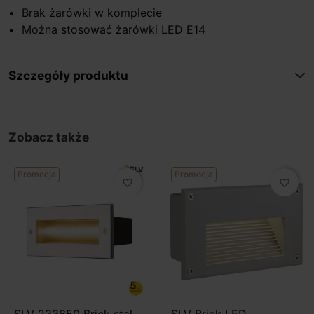
Brak żarówki w komplecie
Można stosować żarówki LED E14
Szczegóły produktu
Zobacz także
Promocja
Promocja
favorite_border
favorite_border
SLV 233650 Brick stal
SLV Brick LED