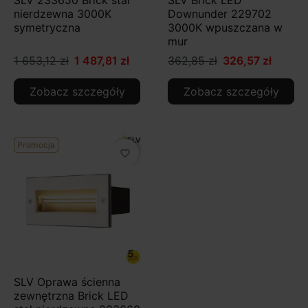
nierdzewna 3000K
Downunder 229702
symetryczna
3000K wpuszczana w
mur
1 653,12 zł
1 487,81 zł
362,85 zł
326,57 zł
Zobacz szczegóły
Zobacz szczegóły
Promocja
favorite_border
SLV Oprawa ścienna
zewnętrzna Brick LED