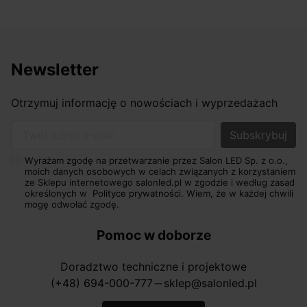
Newsletter
Otrzymuj informację o nowościach i wyprzedażach
Twój adres e-mail
Wyrażam zgodę na przetwarzanie przez Salon LED Sp. z o.o.,
moich danych osobowych w celach związanych z korzystaniem
ze Sklepu internetowego salonled.pl w zgodzie i według zasad
określonych w
Polityce prywatności.
Wiem, że w każdej chwili
mogę odwołać zgodę.
Pomoc w doborze
Doradztwo techniczne i projektowe
(+48) 694-000-777
sklep@salonled.pl
horizontal_rule