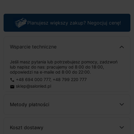
Planujesz większy zakup? Negocjuj cenę!
Wsparcie techniczne
Jeśli masz pytania lub potrzebujesz pomocy, zadzwoń
lub napisz do nas: pracujemy od 8:00 do 18:00,
odpowiedzi na e-maile od 8:00 do 22:00.
+48 694 000 777
,
+48 799 220 777
phone
sklep@salonled.pl
email
Metody płatności
Koszt dostawy