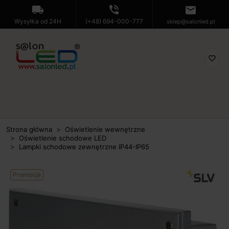
local_shipping
phone_in_talk
mail
Wysyłka od 24H
(+48) 694-000-777
sklep@salonled.pl
favorite_border
Strona główna
Oświetlenie wewnętrzne
Oświetlenie schodowe LED
Lampki schodowe zewnętrzne IP44-IP65
Promocja