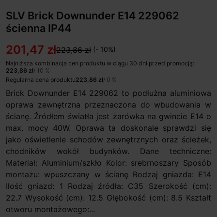
SLV Brick Downunder E14 229062
ścienna IP44
201,47 zł
223,86 zł
(- 10%)
Najniższa kombinacja cen produktu w ciągu 30 dni przed promocją:
223,86 zł
/ 10 %
Regularna cena produktu
223,86 zł
/ 0 %
Brick Downunder E14 229062 to podłużna aluminiowa
oprawa zewnętrzna przeznaczona do wbudowania w
ścianę. Źródłem światła jest żarówka na gwincie E14 o
max. mocy 40W. Oprawa ta doskonale sprawdzi się
jako oświetlenie schodów zewnętrznych oraz ścieżek,
chodników wokół budynków. Dane techniczne:
Materiał: Aluminium/szkło Kolor: srebrnoszary Sposób
montażu: wpuszczany w ścianę Rodzaj gniazda: E14
Ilość gniazd: 1 Rodzaj źródła: C35 Szerokość (cm):
22.7 Wysokość (cm): 12.5 Głębokość (cm): 8.5 Kształt
otworu montażowego:...