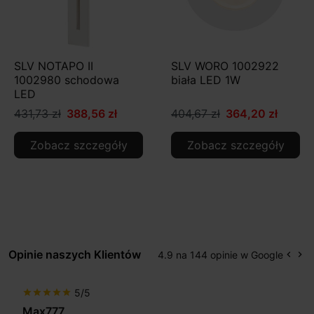
SLV NOTAPO II
SLV WORO 1002922
1002980 schodowa
biała LED 1W
LED
431,73 zł
388,56 zł
404,67 zł
364,20 zł
Zobacz szczegóły
Zobacz szczegóły
Opinie naszych Klientów
4.9 na 144 opinie w Google
keyboard_arrow_left
keyboard_arrow_right
Popr
Na
5/5
star
star
star
star
star
Max777