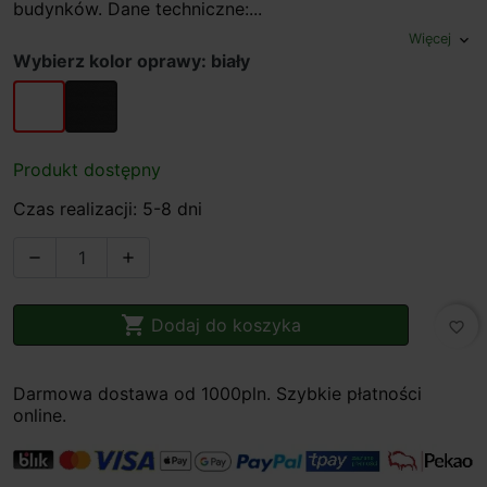
budynków. Dane techniczne:...
Więcej
expand_more
Wybierz kolor oprawy: biały
biały
antracyt
Produkt dostępny
Czas realizacji: 5-8 dni



Dodaj do koszyka
favorite_border
Darmowa dostawa od 1000pln. Szybkie płatności
online.