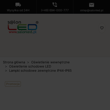
local_shipping
phone_in_talk
mail
Wysyłka od 24H
(+48) 694-000-777
sklep@salonled.pl
favorite_border
Strona główna
Oświetlenie wewnętrzne
Oświetlenie schodowe LED
Lampki schodowe zewnętrzne IP44-IP65
Promocja