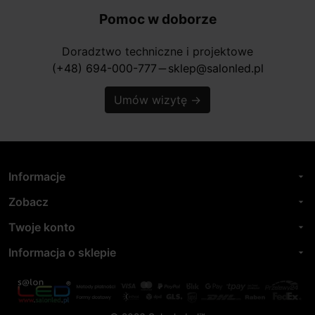
Pomoc w doborze
Doradztwo techniczne i projektowe
(+48) 694-000-777
sklep@salonled.pl
horizontal_rule
Umów wizytę
→
Informacje
arrow_drop_down
Zobacz
arrow_drop_down
Twoje konto
arrow_drop_down
Informacja o sklepie
arrow_drop_down