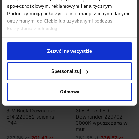
Szczegóły produktu
społecznościowym, reklamowym i analitycznym.
Partnerzy mogą połączyć te informacje z innymi danymi
otrzymanymi od Ciebie lub uzyskanymi podczas
korzystania z ich usług.
Zobacz także
Promocja
Promocja
Zezwól na wszystkie
Spersonalizuj
Odmowa
SLV Brick Downunder
SLV Brick LED
E14 229062 ścienna
Downunder 229702
IP44
3000K wpuszczana w
mur
223,86 zł
201,47 zł
362,85 zł
326,57 zł