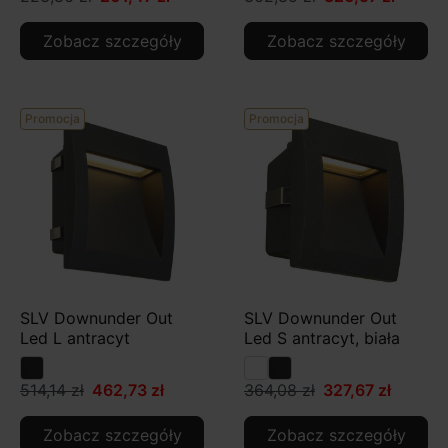
Zobacz szczegóły
Zobacz szczegóły
Promocja
Promocja
SLV Downunder Out
SLV Downunder Out
Led L antracyt
Led S antracyt, biała
514,14 zł
462,73 zł
364,08 zł
327,67 zł
Zobacz szczegóły
Zobacz szczegóły