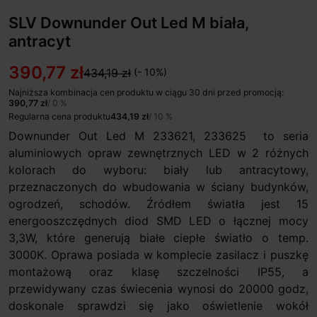
SLV Downunder Out Led M biała,
antracyt
390,77 zł
434,19 zł
(- 10%)
Najniższa kombinacja cen produktu w ciągu 30 dni przed promocją:
390,77 zł
/ 0 %
Regularna cena produktu
434,19 zł
/ 10 %
Downunder Out Led M 233621, 233625 to seria
aluminiowych opraw zewnętrznych LED w 2 różnych
kolorach do wyboru: biały lub antracytowy,
przeznaczonych do wbudowania w ściany budynków,
ogrodzeń, schodów. Źródłem światła jest 15
energooszczędnych diod SMD LED o łącznej mocy
3,3W, które generują białe ciepłe światło o temp.
3000K. Oprawa posiada w komplecie zasilacz i puszkę
montażową oraz klasę szczelności IP55, a
przewidywany czas świecenia wynosi do 20000 godz,
doskonale sprawdzi się jako oświetlenie wokół