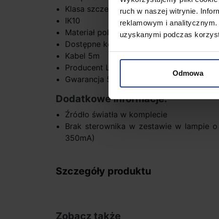
Klasa szczelności IP65
ruch w naszej witrynie. Inf
IK10
reklamowym i analitycznym. 
Materiał polietylen
uzyskanymi podczas korzysta
Dostępne kolory półprzezroczysty natura
Kabel 5m
Producent Linea Light
Odmowa
Gwarancja 5 lat
Dodatkowe informacje:
Źródło światła w komplecie
Brak sterownika w zestawie w lampie
350mA)
Szczegóły produktu
Zobacz także