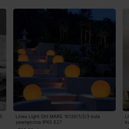
5
Linea Light Oh! MARS 16130/1/2/3 kula
L
zewnętrzna IP65 E27
k