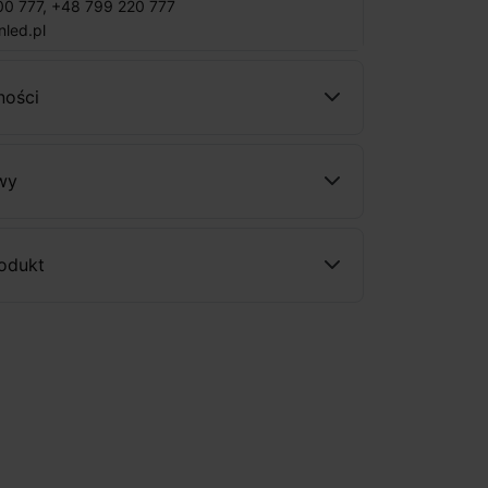
00 777
,
+48 799 220 777
nled.pl
ności
wy
rodukt