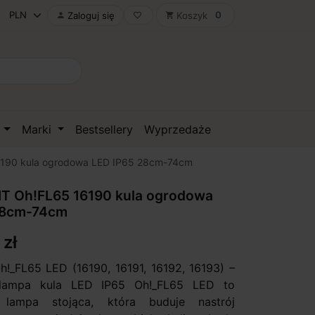
0
Zaloguj się
Koszyk

favorite_border
shopping_cart
D
Marki
Bestsellery
Wyprzedaże
6190 kula ogrodowa LED IP65 28cm-74cm
HT Oh!FL65 16190 kula ogrodowa
28cm-74cm
 zł
Oh!_FL65 LED (16190, 16191, 16192, 16193) –
 lampa kula LED IP65 Oh!_FL65 LED to
 lampa stojąca, która buduje nastrój