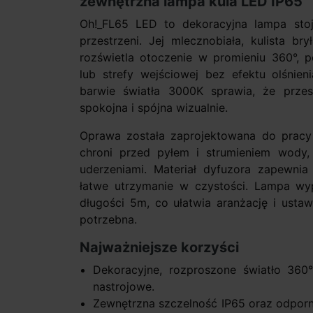
zewnętrzna lampa kula LED IP65
Oh!_FL65 LED to dekoracyjna lampa stoją
przestrzeni. Jej mlecznobiała, kulista br
rozświetla otoczenie w promieniu 360°, po
lub strefy wejściowej bez efektu olśnien
barwie światła 3000K sprawia, że przes
spokojna i spójna wizualnie.
Oprawa została zaprojektowana do pracy
chroni przed pyłem i strumieniem wody,
uderzeniami. Materiał dyfuzora zapewnia
łatwe utrzymanie w czystości. Lampa wy
długości 5m, co ułatwia aranżację i ustaw
potrzebna.
Najważniejsze korzyści
Dekoracyjne, rozproszone światło 360
nastrojowe.
Zewnętrzna szczelność IP65 oraz odporn