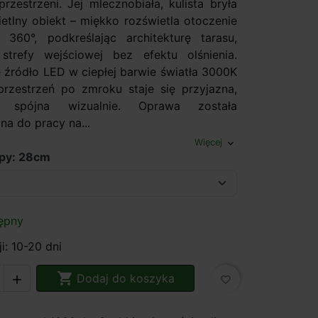
rzestrzeni. Jej mlecznobiała, kulista bryła
ietlny obiekt – miękko rozświetla otoczenie
360°, podkreślając architekturę tarasu,
strefy wejściowej bez efektu olśnienia.
 źródło LED w ciepłej barwie światła 3000K
przestrzeń po zmroku staje się przyjazna,
 spójna wizualnie. Oprawa została
na do pracy na...
Więcej
expand_more
mpy: 28cm
ępny
i: 10-20 dni

Dodaj do koszyka

favorite_border