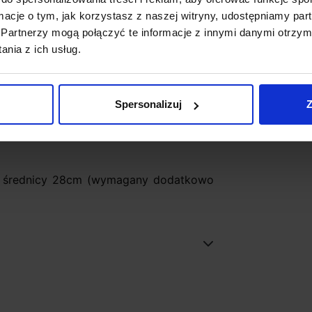
ormacje o tym, jak korzystasz z naszej witryny, udostępniamy p
Partnerzy mogą połączyć te informacje z innymi danymi otrzym
nia z ich usług.
lny polietylen
Spersonalizuj
Z
 o średnicy 28cm (wymagany dodatkowo