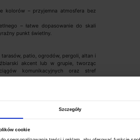
ie kolorów – przyjemna atmosfera bez
ietlnego – łatwe dopasowanie do skali
raźny punkt świetlny.
tarasów, patio, ogrodów, pergoli, altan i
źbiarski akcent lub w grupie, tworząc
ciągów komunikacyjnych oraz stref
m), 27W-(74cm)
Szczegóły
cm-74cm)
 plików cookie
m-38cm, 2115lm-55cm, 2856lm-74cm
iepła
do spersonalizowania treści i reklam, aby oferować funkcje sp