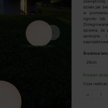
zewnętrznej p
działa jak św
w promieniu 
ogrodu lub 
Zintegrowane
sprawia, że 
Next
spokojna i
zaprojektowa
Średnica la
Produkt dost
Czas realizacj
