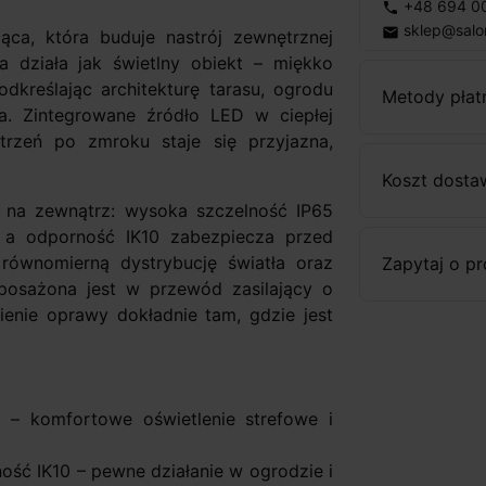
+48 694 0
phone
sklep@salo
email
ca, która buduje nastrój zewnętrznej
yła działa jak świetlny obiekt – miękko
dkreślając architekturę tarasu, ogrodu
Metody płat
ia. Zintegrowane źródło LED w ciepłej
trzeń po zmroku staje się przyjazna,
Koszt dosta
 na zewnątrz: wysoka szczelność IP65
 a odporność IK10 zabezpiecza przed
 równomierną dystrybucję światła oraz
Zapytaj o p
posażona jest w przewód zasilający o
ienie oprawy dokładnie tam, gdzie jest
° – komfortowe oświetlenie strefowe i
ość IK10 – pewne działanie w ogrodzie i