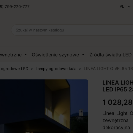
8) 799-220-777
zewnętrzne
Oświetlenie szynowe
Źródła światła LE
LINEA LIGHT Oh!FL65 1
 ogrodowe LED
Lampy ogrodowe kula
LINEA LIG
LED IP65 
1 028,28
Linea Light 
zewnętrzna
dekoracyjna