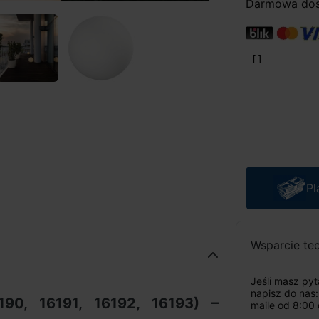
Darmowa dost
Pl
Wsparcie te
Jeśli masz py
napisz do nas
190, 16191, 16192, 16193) –
maile od 8:00 