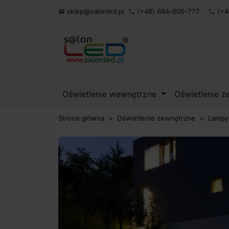
sklep@salonled.pl
(+48) 694-000-777
(+4

phone
phone
Oświetlenie wewnętrzne
Oświetlenie 
Strona główna
Oświetlenie zewnętrzne
Lampy