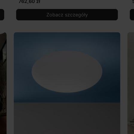
762,60 zł
Zobacz szczegóły