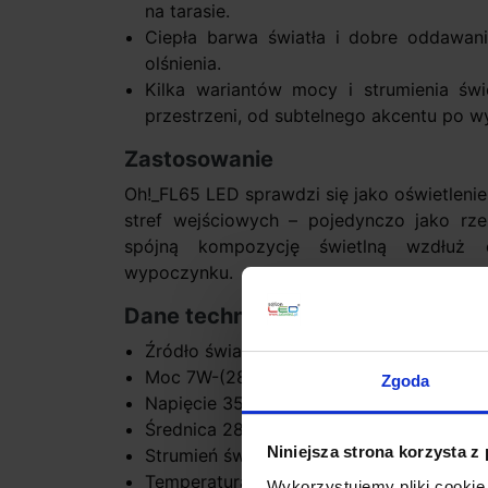
na tarasie.
Ciepła barwa światła i dobre oddawan
olśnienia.
Kilka wariantów mocy i strumienia św
przestrzeni, od subtelnego akcentu po wy
Zastosowanie
Oh!_FL65 LED sprawdzi się jako oświetlenie 
stref wejściowych – pojedynczo jako rze
spójną kompozycję świetlną wzdłuż 
wypoczynku.
Dane techniczne:
Źródło światła topLED
Moc 7W-(28cm), 15W-(38cm), 20W-(55c
Zgoda
Napięcie 350mA (28cm), 220-240V (38
Średnica 28cm, 38cm, 55cm, 74cm
Niniejsza strona korzysta z
Strumień świetlny: 848lm-28cm, 1588l
Temperatura barwy światła 3000K biała c
Wykorzystujemy pliki cookie 