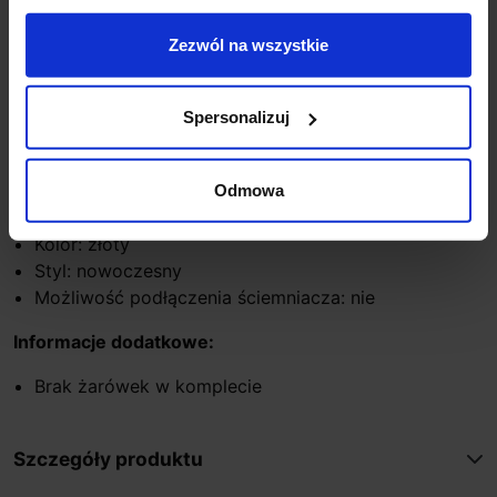
Rodzaj gwintu: G9
Ilość źródeł światła: 42cm- 9 x G9, 60cm- 15 x G9,
Zezwól na wszystkie
80cm- 16 x G9
Zasilanie: 230V
Średnica: 42/60/80cm
Spersonalizuj
Wysokość: 28/44/45cm
Materiał dominujący: metal + szkło
Maksymalna moc: 9/15/16 x 40W
Odmowa
Klasa szczelności: IP20
Kolor: złoty
Styl: nowoczesny
Możliwość podłączenia ściemniacza: nie
Informacje dodatkowe:
Brak żarówek w komplecie
Szczegóły produktu