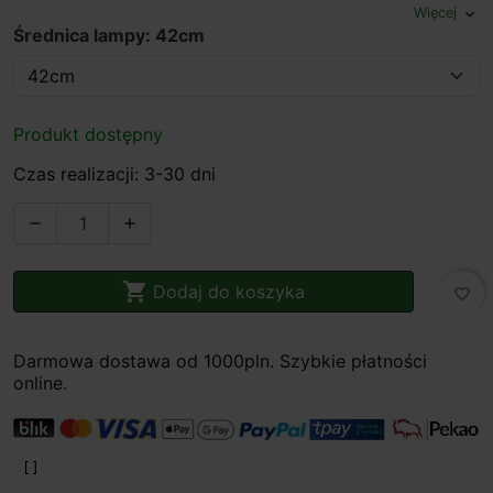
Więcej
expand_more
Średnica lampy: 42cm
Produkt dostępny
Czas realizacji: 3-30 dni



Dodaj do koszyka
favorite_border
Darmowa dostawa od 1000pln. Szybkie płatności
online.