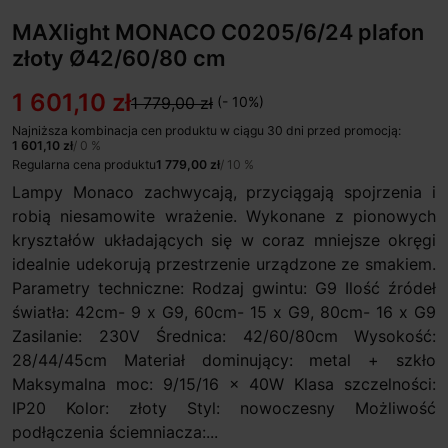
MAXlight MONACO C0205/6/24 plafon
złoty Ø42/60/80 cm
1 601,10 zł
1 779,00 zł
(- 10%)
Najniższa kombinacja cen produktu w ciągu 30 dni przed promocją:
1 601,10 zł
/ 0 %
Regularna cena produktu
1 779,00 zł
/ 10 %
Lampy Monaco zachwycają, przyciągają spojrzenia i
robią niesamowite wrażenie. Wykonane z pionowych
kryształów układających się w coraz mniejsze okręgi
idealnie udekorują przestrzenie urządzone ze smakiem.
Parametry techniczne: Rodzaj gwintu: G9 Ilość źródeł
światła: 42cm- 9 x G9, 60cm- 15 x G9, 80cm- 16 x G9
Zasilanie: 230V Średnica: 42/60/80cm Wysokość:
28/44/45cm Materiał dominujący: metal + szkło
Maksymalna moc: 9/15/16 x 40W Klasa szczelności:
IP20 Kolor: złoty Styl: nowoczesny Możliwość
podłączenia ściemniacza:...