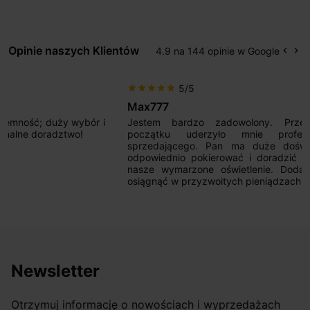
Opinie naszych Klientów
4.9 na 144 opinie w Google
keyboard_arrow_left
keyboard_arrow_right
Popr
Na
5/5
star
star
star
star
star
Max777
Jestem bardzo zadowolony. Przede wszystkim od
początku uderzyło mnie profesjonalne podejście
sprzedającego. Pan ma duże doświadczenie i potrafi
odpowiednio pokierować i doradzić dzięki czemu mamy
nasze wymarzone oświetlenie. Dodatkowo udało się to
osiągnąć w przyzwoitych pieniądzach.
Newsletter
Otrzymuj informację o nowościach i wyprzedażach