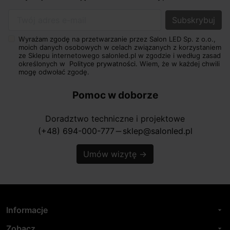
Twój adres e-mail
Wyrażam zgodę na przetwarzanie przez Salon LED Sp. z o.o.,
moich danych osobowych w celach związanych z korzystaniem
ze Sklepu internetowego salonled.pl w zgodzie i według zasad
określonych w
Polityce prywatności.
Wiem, że w każdej chwili
mogę odwołać zgodę.
Pomoc w doborze
Doradztwo techniczne i projektowe
(+48) 694-000-777
sklep@salonled.pl
horizontal_rule
Umów wizytę
→
Informacje
arrow_drop_down
Zobacz
arrow_drop_down