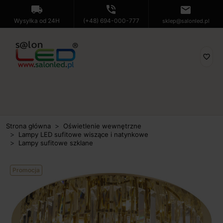
local_shipping
phone_in_talk
mail
Wysyłka od 24H
(+48) 694-000-777
sklep@salonled.pl
favorite_border
Strona główna
Oświetlenie wewnętrzne
Lampy LED sufitowe wiszące i natynkowe
Lampy sufitowe szklane
Promocja