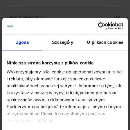
Koszt dostawy
Zapytaj o produkt
Zgoda
Szczegóły
O plikach cookies
Niniejsza strona korzysta z plików cookie
Opis
Wykorzystujemy pliki cookie do spersonalizowania treści
i reklam, aby oferować funkcje społecznościowe i
analizować ruch w naszej witrynie. Informacje o tym, jak
Lampy Monaco zachwycają, przyciągają spojrzenia i
korzystasz z naszej witryny, udostępniamy partnerom
robią niesamowite wrażenie. Wykonane z pionowych
społecznościowym, reklamowym i analitycznym.
kryształów układających się w coraz mniejsze okręgi
Partnerzy mogą połączyć te informacje z innymi danymi
idealnie udekorują przestrzenie urządzone ze smakiem.
otrzymanymi od Ciebie lub uzyskanymi podczas
Parametry techniczne:
korzystania z ich usług.