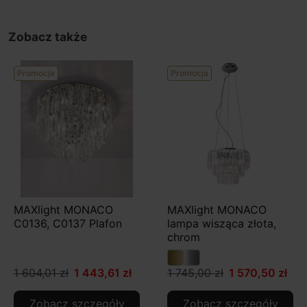
Zobacz także
Promocja
Promocja
MAXlight MONACO
MAXlight MONACO
C0136, C0137 Plafon
lampa wisząca złota,
chrom
1 604,01 zł
1 443,61 zł
1 745,00 zł
1 570,50 zł
Zobacz szczegóły
Zobacz szczegóły