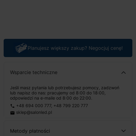
Planujesz większy zakup? Negocjuj cenę!
Wsparcie techniczne
Jeśli masz pytania lub potrzebujesz pomocy, zadzwoń
lub napisz do nas: pracujemy od 8:00 do 18:00,
odpowiedzi na e-maile od 8:00 do 22:00.
+48 694 000 777
,
+48 799 220 777
phone
sklep@salonled.pl
email
Metody płatności