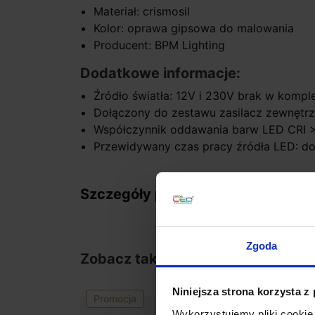
Materiał: crismosil
Kolor: oprawa gipsowa do malowania
Producent: BPM Lighting
Dodatkowe informacje:
Źródło światła: 12V i 230V brak w kompl
Dołączony do zestawu zasilacz zewnętrz
Współczynnik oddawania barw LED CRI 
Przewidywany czas pracy źródła LED: d
Szczegóły produktu
Zgoda
Zobacz także
Niniejsza strona korzysta z
Promocja
Wykorzystujemy pliki cookie 