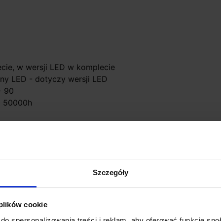
ecie, w wersji LED w komplecie
ny LED - dotyczy wersji LED
> 90
o 50000h
Szczegóły
 plików cookie
Promocja
do spersonalizowania treści i reklam, aby oferować funkcje sp