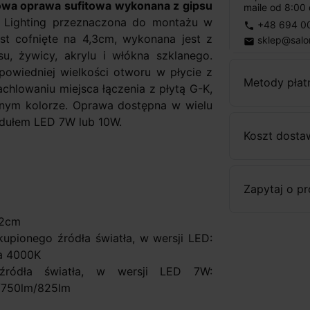
wa oprawa sufitowa wykonana z gipsu
maile od 8:00 
M Lighting przeznaczona do montażu w
+48 694 0
phone
est cofnięte na 4,3cm, wykonana jest z
sklep@salo
email
psu, żywicy, akrylu i włókna szklanego.
owiedniej wielkości otworu w płycie z
Metody płat
hlowaniu miejsca łączenia z płytą G-K,
nym kolorze. Oprawa dostępna w wielu
odułem LED 7W lub 10W.
Koszt dosta
Zapytaj o p
,2cm
kupionego źródła światła, w wersji LED:
lna 4000K
 źródła światła, w wersji LED 7W:
5/750lm/825lm