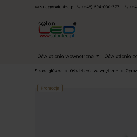
sklep@salonled.pl
(+48) 694-000-777
(+4

phone
phone
Oświetlenie wewnętrzne
Oświetlenie 
Strona główna
Oświetlenie wewnętrzne
Opraw
Promocja