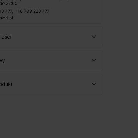
do 22:00.
00 777
,
+48 799 220 777
nled.pl
ności
wy
rodukt