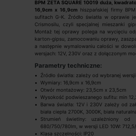
BPM ZETA SQUARE 10019 duża, kwadrato
16,9cm x 16,9cm
hiszpańskiej firmy BP
sufitach G-K. Źródło światła w oprawie j
Crismosilu, czyli specjalnej mieszanki gi
Montaż tej oprawy polega na wycięciu odp
karton-gipsu, zamocowaniu oprawy, zaszpac
a następnie wymalowaniu całości w dowol
wersjach: 12V, 230V oraz z dołączonym m
Parametry techniczne:
Źródło światła: zależy od wybranej wersji
Wymiary: 16,9cm x 16,9cm
Otwór montażowy: 23,5cm x 23,5cm
Wysokość podwieszanego sufitu: min 12
Barwa światła: 12V i 230V zależy od za
biała ciepła 2700K, 3000K, biała natura
Strumień świetlny: uzależniony od
680/750/780lm, w wersji LED 10W: 712,
Klasa szczelności: IP20