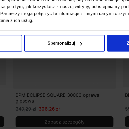
ormacje o tym, jak korzystasz z naszej witryny, udostępniamy p
Partnerzy mogą połączyć te informacje z innymi danymi otrzym
nia z ich usług.
Spersonalizuj
Z
BPM ECLIPSE SQUARE 30003 oprawa
B
gipsowa
340,29 zł
306,26 zł
5
Zobacz szczegóły