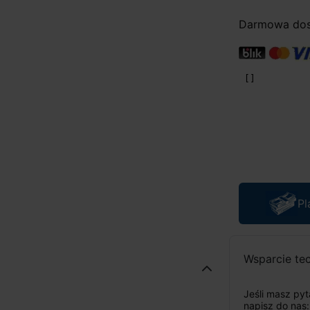
Darmowa dost
Pl
Wsparcie te
Jeśli masz py
napisz do nas