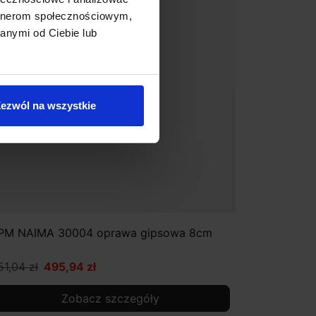
artnerom społecznościowym,
anymi od Ciebie lub
ezwól na wszystkie
PM NAIMA 30004 oprawa gipsowa 8cm
51,04 zł
495,94 zł
Zobacz szczegóły