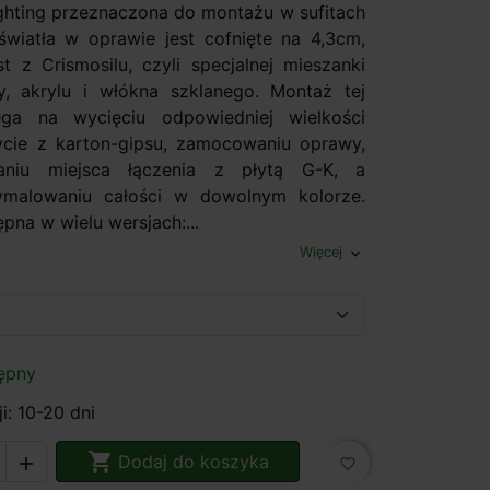
ghting przeznaczona do montażu w sufitach
światła w oprawie jest cofnięte na 4,3cm,
t z Crismosilu, czyli specjalnej mieszanki
y, akrylu i włókna szklanego. Montaż tej
ga na wycięciu odpowiedniej wielkości
cie z karton-gipsu, zamocowaniu oprawy,
aniu miejsca łączenia z płytą G-K, a
ymalowaniu całości w dowolnym kolorze.
na w wielu wersjach:...
Więcej
expand_more
ępny
i: 10-20 dni

Dodaj do koszyka

favorite_border