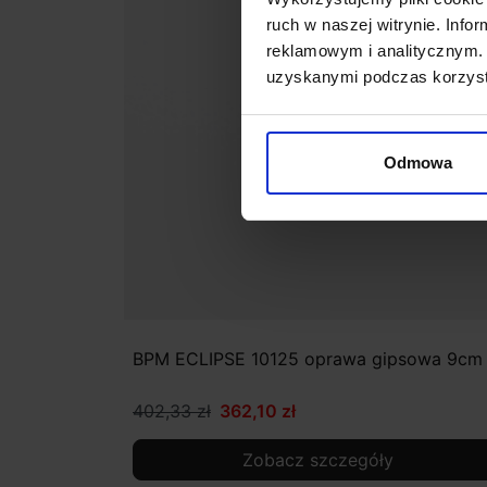
ruch w naszej witrynie. Inf
reklamowym i analitycznym. 
uzyskanymi podczas korzysta
Odmowa
BPM ECLIPSE 10125 oprawa gipsowa 9cm
402,33 zł
362,10 zł
Zobacz szczegóły