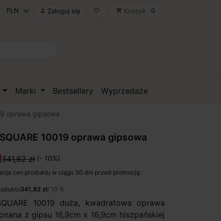
0
Zaloguj się
Koszyk

favorite_border
shopping_cart
D
Marki
Bestsellery
Wyprzedaże
9 oprawa gipsowa
SQUARE 10019 oprawa gipsowa
ł
341,82 zł
(- 10%)
acja cen produktu w ciągu 30 dni przed promocją:
roduktu
341,82 zł
/ 10 %
QUARE 10019 duża, kwadratowa oprawa
onana z gipsu 16,9cm x 16,9cm hiszpańskiej