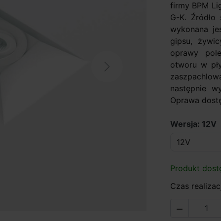
firmy BPM Li
G-K. Źródło 
wykonana jes
gipsu, żywic
oprawy pole
otworu w pły
Next
zaszpachlow
następnie w
Oprawa dostęp
Wersja: 12V
Produkt dost
Czas realizacj
