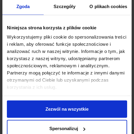
być malowana na dowolny kolor po montażu.
Zgoda
Szczegóły
O plikach cookies
Występuje w wielu wersjach: 12V (AR111), 230V (ES111)
lub z dołączonym modułem LED 16,3W, doskonale
sprawdzi się jako oświetlenie główne jak i dodatkowe.
Niniejsza strona korzysta z plików cookie
Źródło światła jest lekko cofnięte, może być wychylane
do 45º, oprawa może być montowana w większości
Wykorzystujemy pliki cookie do spersonalizowania treści
pomieszczeń.
i reklam, aby oferować funkcje społecznościowe i
analizować ruch w naszej witrynie. Informacje o tym, jak
Parametry techniczne:
korzystasz z naszej witryny, udostępniamy partnerom
Źródło światła: zależy od wybranej wersji
społecznościowym, reklamowym i analitycznym.
Wymiary: 19cm x 19cm x 27cm
Partnerzy mogą połączyć te informacje z innymi danymi
Barwa światła: 12V i 230V zależy od zakupionego
otrzymanymi od Ciebie lub uzyskanymi podczas
źródła światła, w wersji LED: biała ciepła 2700K,
korzystania z ich usług.
3000K, biała naturalna 4000K
Strumień świetlny: uzależniony od źródła światła, w
wersji LED: 1043lm/1100lm/1230lm
Zezwól na wszystkie
Klasa szczelności: IP20
Materiał: crismosil
Spersonalizuj
Kolor: oprawa gipsowa do malowania