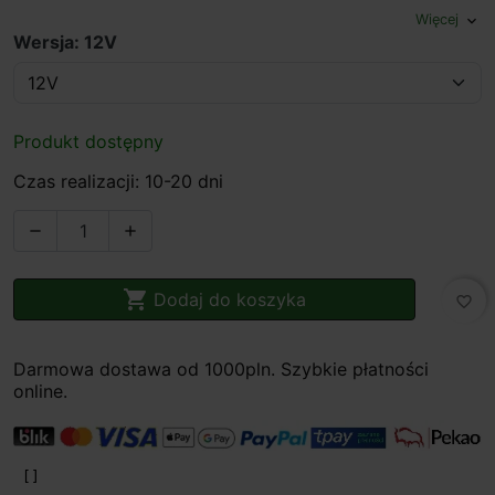
Więcej
expand_more
Wersja: 12V
Produkt dostępny
Czas realizacji: 10-20 dni



Dodaj do koszyka
favorite_border
Darmowa dostawa od 1000pln. Szybkie płatności
online.