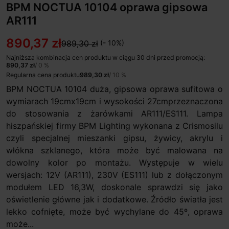
BPM NOCTUA 10104 oprawa gipsowa
AR111
890,37 zł
989,30 zł
(- 10%)
Najniższa kombinacja cen produktu w ciągu 30 dni przed promocją:
890,37 zł
/ 0 %
Regularna cena produktu
989,30 zł
/ 10 %
BPM NOCTUA 10104 duża, gipsowa oprawa sufitowa o
wymiarach 19cmx19cm i wysokości 27cmprzeznaczona
do stosowania z żarówkami AR111/ES111. Lampa
hiszpańskiej firmy BPM Lighting wykonana z Crismosilu
czyli specjalnej mieszanki gipsu, żywicy, akrylu i
włókna szklanego, która może być malowana na
dowolny kolor po montażu. Występuje w wielu
wersjach: 12V (AR111), 230V (ES111) lub z dołączonym
modułem LED 16,3W, doskonale sprawdzi się jako
oświetlenie główne jak i dodatkowe. Źródło światła jest
lekko cofnięte, może być wychylane do 45º, oprawa
może...