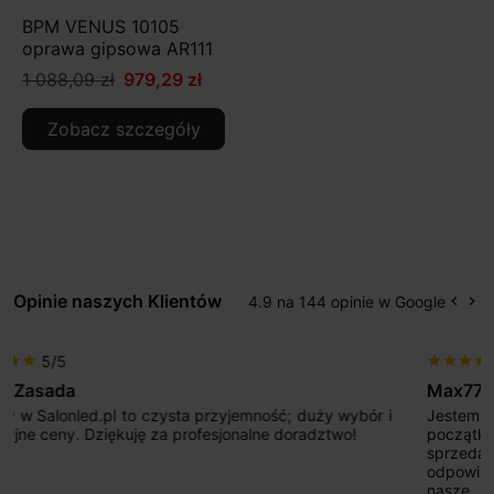
BPM VENUS 10105
oprawa gipsowa AR111
1 088,09 zł
979,29 zł
Zobacz szczegóły
Opinie naszych Klientów
4.9 na 144 opinie w Google
keyboard_arrow_left
keyboard_arrow_right
Popr
Na
5/5
star
star
star
star
star
Max777
Jestem bardzo zadowolony. Przede wszystkim od
początku uderzyło mnie profesjonalne podejście
sprzedającego. Pan ma duże doświadczenie i potrafi
odpowiednio pokierować i doradzić dzięki czemu mamy
nasze wymarzone oświetlenie. Dodatkowo udało się to