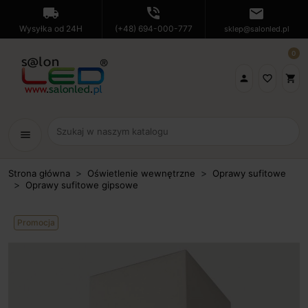
local_shipping
phone_in_talk
mail
Wysyłka od 24H
(+48) 694-000-777
sklep@salonled.pl
0

favorite_border
shopping_cart
menu
Strona główna
Oświetlenie wewnętrzne
Oprawy sufitowe
Oprawy sufitowe gipsowe
Promocja