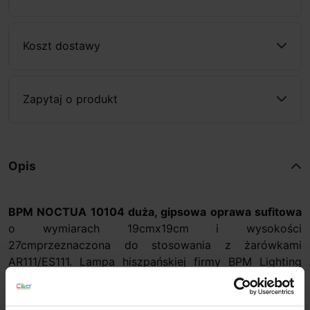
Koszt dostawy
Zapytaj o produkt
Opis
BPM NOCTUA 10104 duża, gipsowa oprawa sufitowa
o wymiarach 19cmx19cm i wysokości
27cmprzeznaczona do stosowania z żarówkami
AR111/ES111. Lampa hiszpańskiej firmy BPM Lighting
wykonana z Crismosilu czyli specjalnej mieszanki
gipsu, żywicy, akrylu i włókna szklanego, która może