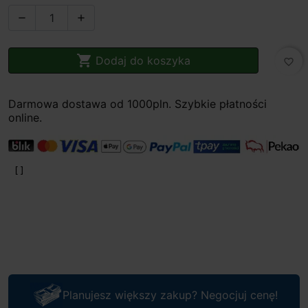



Dodaj do koszyka
favorite_border
Darmowa dostawa od 1000pln. Szybkie płatności
online.
Planujesz większy zakup? Negocjuj cenę!