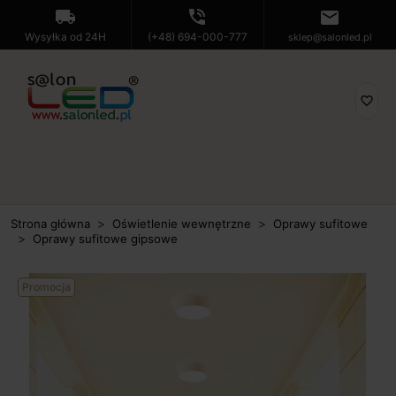
local_shipping
phone_in_talk
mail
Wysyłka od 24H
(+48) 694-000-777
sklep@salonled.pl
favorite_border
Strona główna
Oświetlenie wewnętrzne
Oprawy sufitowe
Oprawy sufitowe gipsowe
Promocja