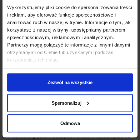
Wykorzystujemy pliki cookie do spersonalizowania treści
i reklam, aby oferować funkcje społecznościowe i
Opis
analizować ruch w naszej witrynie. Informacje o tym, jak
korzystasz z naszej witryny, udostępniamy partnerom
społecznościowym, reklamowym i analitycznym.
BPM Volcano
10049
hiszpańskiej firmy BPM
Partnerzy mogą połączyć te informacje z innymi danymi
Lighting to wyjątkowo ciekawa propozycja oświetlenia
otrzymanymi od Ciebie lub uzyskanymi podczas
ze zintegrowanym źródłem światła LED. Oświetlenie to
korzystania z ich usług.
wykorzystujące formy organiczne, podkreślając
lekkość iluminacji, która jest ukryta poza linią sufitu
nadając wnętrzu wytwornej atmosfery. Oprawa ta
Zezwól na wszystkie
wykonana jest z Crismosilu, czyli specjalnej mieszanki
gipsu, żywicy, akrylu i włókna szklanego. Montaż tej
oprawy polega na wycięciu odpowiedniej wielkości
Spersonalizuj
otworu w płycie z karton-gipsu, przymocowaniu jej do
konstrukcji sufitu poprzez przykręcenie jej do
zamocowanych wcześniej kątownikow ze stali. Całość
Odmowa
po montażu w miejscu łączenia można zakleić taśmą
do obróbki gipsem, zaszpachlować miejsca łączenia, a