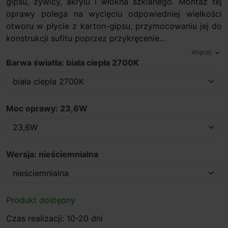
gipsu, żywicy, akrylu i włókna szklanego. Montaż tej
oprawy polega na wycięciu odpowiedniej wielkości
otworu w płycie z karton-gipsu, przymocowaniu jej do
konstrukcji sufitu poprzez przykręcenie...
Więcej
expand_more
Barwa światła: biała ciepła 2700K
Moc oprawy: 23,6W
Wersja: nieściemnialna
Produkt dostępny
Czas realizacji: 10-20 dni