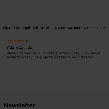
Opinie naszych Klientów
4.9 na 144 opinie w Google
keyboard_arrow_left
keyboard_arrow_right
Popr
Na
5/5
star
star
star
star
star
Adam Zasada
Zakupy w Salonled.pl to czysta przyjemność; duży wybór i
atrakcyjne ceny. Dziękuję za profesjonalne doradztwo!
Newsletter