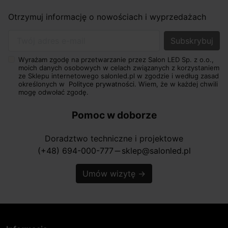
Otrzymuj informację o nowościach i wyprzedażach
Twój adres e-mail
Wyrażam zgodę na przetwarzanie przez Salon LED Sp. z o.o.,
moich danych osobowych w celach związanych z korzystaniem
ze Sklepu internetowego salonled.pl w zgodzie i według zasad
określonych w
Polityce prywatności.
Wiem, że w każdej chwili
mogę odwołać zgodę.
Pomoc w doborze
Doradztwo techniczne i projektowe
(+48) 694-000-777
sklep@salonled.pl
horizontal_rule
Umów wizytę
→