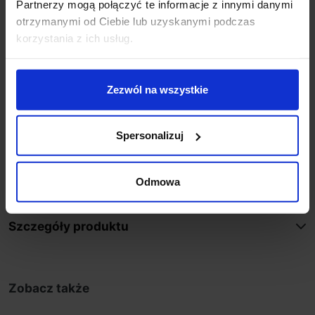
Partnerzy mogą połączyć te informacje z innymi danymi
Materiał: gips
otrzymanymi od Ciebie lub uzyskanymi podczas
Kolor: oprawa do malowania
korzystania z ich usług.
Producent: Redlux
Dodatkowe informacje:
Zezwól na wszystkie
Oprawy nie zawierają źródeł światła
Mozliwość stosowania żarowek halogenów lub
żarówek LED MR16
Spersonalizuj
Montaż jedynie w sufitach g/k
Żarówki MR16 12V wymagają stosowania zasilaczy
(brak w zestawie)
Odmowa
Szczegóły produktu
Zobacz także