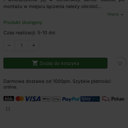
montażu w miejscu łączenia należy obrobić...
Więcej
expand_more
Produkt dostępny
Czas realizacji: 5-10 dni



Dodaj do koszyka
favorite_border
Darmowa dostawa od 1000pln. Szybkie płatności
online.