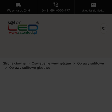
local_shipping
phone_in_talk
mail
Wysyłka od 24H
(+48) 694-000-777
sklep@salonled.pl
favorite_border
Strona główna
Oświetlenie wewnętrzne
Oprawy sufitowe
Oprawy sufitowe gipsowe