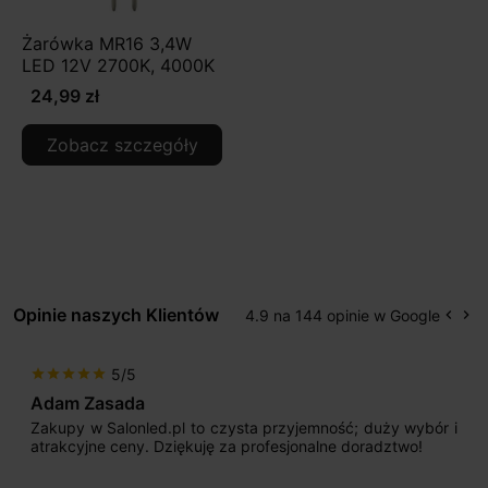
Żarówka MR16 3,4W
LED 12V 2700K, 4000K
24,99 zł
Zobacz szczegóły
Opinie naszych Klientów
4.9 na 144 opinie w Google
keyboard_arrow_left
keyboard_arrow_right
Popr
Na
5/5
star
star
star
star
star
Adam Zasada
Zakupy w Salonled.pl to czysta przyjemność; duży wybór i
atrakcyjne ceny. Dziękuję za profesjonalne doradztwo!