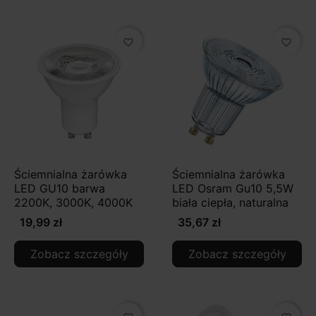
favorite_border
favorite_border
Ściemnialna żarówka
Ściemnialna żarówka
LED GU10 barwa
LED Osram Gu10 5,5W
2200K, 3000K, 4000K
biała ciepła, naturalna
19,99 zł
35,67 zł
Zobacz szczegóły
Zobacz szczegóły