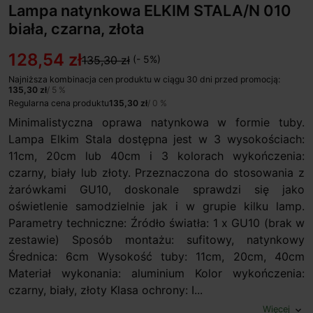
Lampa natynkowa ELKIM STALA/N 010
biała, czarna, złota
128,54 zł
135,30 zł
(- 5%)
Najniższa kombinacja cen produktu w ciągu 30 dni przed promocją:
135,30 zł
/ 5 %
Regularna cena produktu
135,30 zł
/ 0 %
Minimalistyczna oprawa natynkowa w formie tuby.
Lampa Elkim Stala dostępna jest w 3 wysokościach:
11cm, 20cm lub 40cm i 3 kolorach wykończenia:
czarny, biały lub złoty. Przeznaczona do stosowania z
żarówkami GU10, doskonale sprawdzi się jako
oświetlenie samodzielnie jak i w grupie kilku lamp.
Parametry techniczne: Źródło światła: 1 x GU10 (brak w
zestawie) Sposób montażu: sufitowy, natynkowy
Średnica: 6cm Wysokość tuby: 11cm, 20cm, 40cm
Materiał wykonania: aluminium Kolor wykończenia:
czarny, biały, złoty Klasa ochrony: I...
Więcej
expand_more