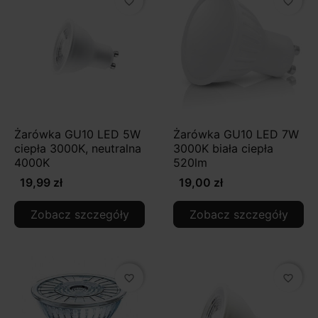
favorite_border
favorite_border
Żarówka GU10 LED 5W
Żarówka GU10 LED 7W
ciepła 3000K, neutralna
3000K biała ciepła
4000K
520lm
19,99 zł
19,00 zł
Zobacz szczegóły
Zobacz szczegóły
favorite_border
favorite_border