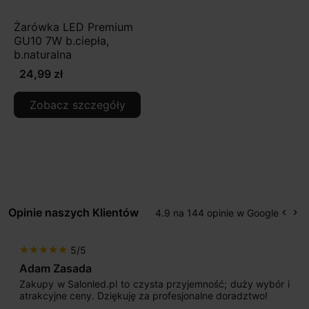
Żarówka LED Premium
GU10 7W b.ciepła,
b.naturalna
24,99 zł
Zobacz szczegóły
Opinie naszych Klientów
4.9 na 144 opinie w Google
keyboard_arrow_left
keyboard_arrow_right
Popr
Na
5/5
star
star
star
star
star
Max777
sta przyjemność; duży wybór i
Jestem bardzo zadowolony
a profesjonalne doradztwo!
początku uderzyło mnie pr
sprzedającego. Pan ma duże 