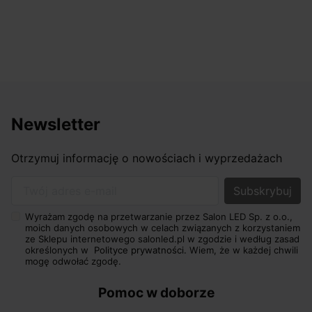
odpowiednio pokierować i do
nasze wymarzone oświetlenie
osiągnąć w przyzwoitych pienią
Newsletter
Otrzymuj informację o nowościach i wyprzedażach
Twój adres e-mail
Wyrażam zgodę na przetwarzanie przez Salon LED Sp. z o.o.,
moich danych osobowych w celach związanych z korzystaniem
ze Sklepu internetowego salonled.pl w zgodzie i według zasad
określonych w
Polityce prywatności.
Wiem, że w każdej chwili
mogę odwołać zgodę.
Pomoc w doborze