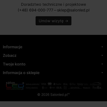
Doradztwo techniczne i projektowe
(+48) 694-000-777
sklep@salonled.pl
horizontal_rule
Umów wizytę
→
Informacje
arrow_drop_down
Zobacz
arrow_drop_down
Twoje konto
arrow_drop_down
Informacja o sklepie
arrow_drop_down
© 2026 Salonled.pl™