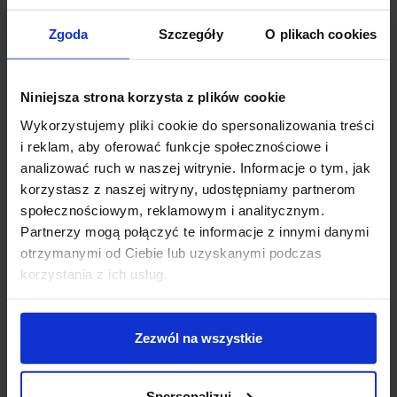
Zobacz szczegóły
Zobacz szczegóły
Zgoda
Szczegóły
O plikach cookies
Niniejsza strona korzysta z plików cookie
Promocja
Promocja
favorite_border
favorite_border
Wykorzystujemy pliki cookie do spersonalizowania treści
i reklam, aby oferować funkcje społecznościowe i
analizować ruch w naszej witrynie. Informacje o tym, jak
korzystasz z naszej witryny, udostępniamy partnerom
społecznościowym, reklamowym i analitycznym.
Partnerzy mogą połączyć te informacje z innymi danymi
otrzymanymi od Ciebie lub uzyskanymi podczas
korzystania z ich usług.
ELKIM STALA/T 010
Lampa wisząca ELKIM
track reflektor szynowy
STALA/Z 010 biała,
1-fazowy
czarna, złota
Zezwól na wszystkie
198,03 zł
188,13 zł
193,11 zł
183,45 zł
Spersonalizuj