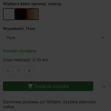
Wybierz kolor oprawy: czarny
biały
czarny
złoty
Wysokość: 11cm
Produkt dostępny
Czas realizacji: 2-10 dni



Dodaj do koszyka
favorite_border
Darmowa dostawa od 1000pln. Szybkie płatności
online.