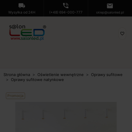
local_shipping
phone_in_talk
mail
Wysyłka od 24H
(+48) 694-000-777
sklep@salonled.pl
favorite_border
Strona główna
Oświetlenie wewnętrzne
Oprawy sufitowe
Oprawy sufitowe natynkowe
Promocja