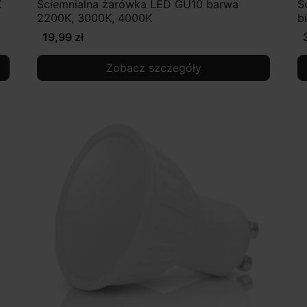
K
Ściemnialna żarówka LED GU10 barwa
Ś
2200K, 3000K, 4000K
b
19,99 zł
Zobacz szczegóły