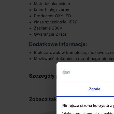
Materiał aluminium
Kolor biały, czarny
Producent OXYLED
klasa szczelności IP20
Zasilanie 230V
Gwarancja 2 lata
Dodatkowe informacje:
Brak żarówek w komplecie, możliwość do
Możliwość dokupienia ozdobnego pierści
Szczegóły produktu
Zgoda
Zobacz także
Niniejsza strona korzysta z
Wykorzystujemy pliki cookie 