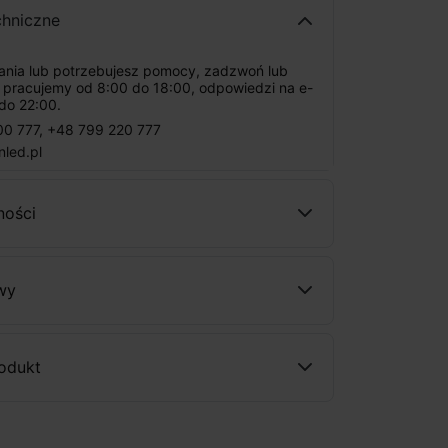
chniczne
tania lub potrzebujesz pomocy, zadzwoń lub
: pracujemy od 8:00 do 18:00, odpowiedzi na e-
do 22:00.
00 777
,
+48 799 220 777
nled.pl
ności
wy
rodukt