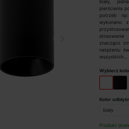
biały, jed
pierścienia 
potrzeb np:
wykonano z
przystosowan
stosowanie
Next
znacząco zm
natężeniu św
wszystkich...
Wybierz kolo
biały
czarny
Kolor odbłyśn
Produkt dost