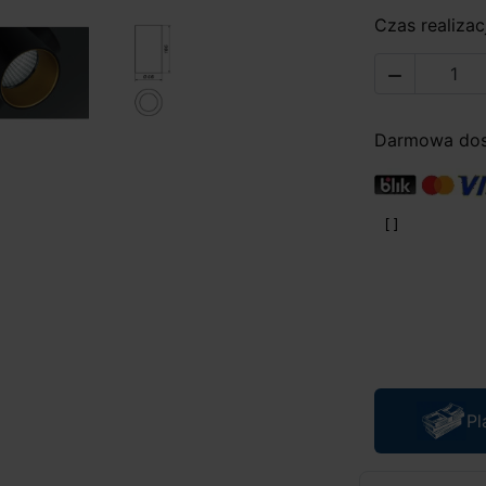
Czas realizacj

Darmowa dost
Pl