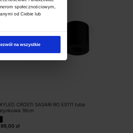
artnerom społecznościowym,
anymi od Ciebie lub
ezwól na wszystkie
XYLED CROSTI SASARI RO ES111 tuba
atynkowa 16cm
199,00 zł