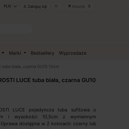
0
Zaloguj się
Koszyk

favorite_border
shopping_cart
D
Marki
Bestsellery
Wyprzedaże
tuba biała, czarna GU10 10cm
OSTI LUCE tuba biała, czarna GU10
STI LUCE pojedyncza tuba sufitowa o
cm i wysokości 10,5cm z wymiennym
. Oprawa dostępna w 2 kolorach: czarny lub