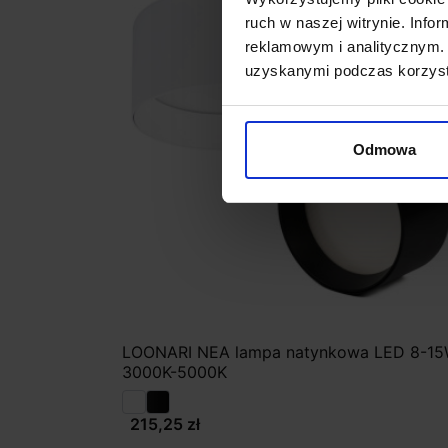
ruch w naszej witrynie. Inf
reklamowym i analitycznym. 
uzyskanymi podczas korzysta
Odmowa
LOONARI NEA lampa natynkowa LED 8-1
3000K-5000K
215,25 zł