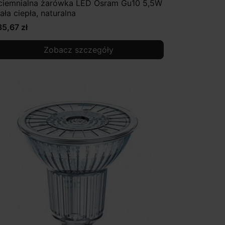
ciemnialna żarówka LED Osram Gu10 5,5W
iała ciepła, naturalna
35,67 zł
Zobacz szczegóły