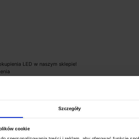
kupienia LED w naszym sklepie!
enia
Szczegóły
 plików cookie
do spersonalizowania treści i reklam, aby oferować funkcje sp