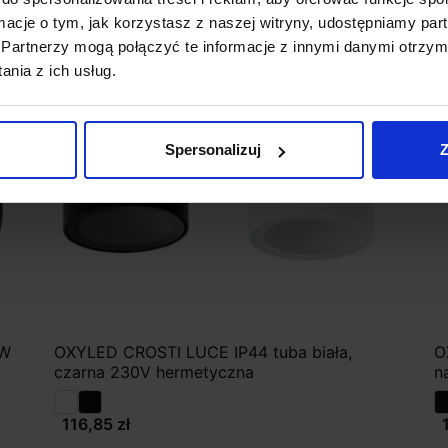
ormacje o tym, jak korzystasz z naszej witryny, udostępniamy p
Partnerzy mogą połączyć te informacje z innymi danymi otrzym
nia z ich usług.
Spersonalizuj
Z
5W
OXYLED CROSTI LUCE IP44 tuba biała,
O
czarna 230V hermetyczna
n
116,85 zł