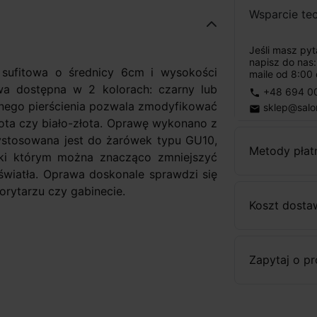
Wsparcie te
Jeśli masz py
napisz do nas
 sufitowa o średnicy 6cm i wysokości
maile od 8:00 
a dostępna w 2 kolorach: czarny lub
+48 694 0
phone
nego pierścienia pozwala zmodyfikować
sklep@salo
email
ota czy biało-złota. Oprawę wykonano z
ystosowana jest do żarówek typu GU10,
Metody płat
ęki którym można znacząco zmniejszyć
wiatła. Oprawa doskonale sprawdzi się
orytarzu czy gabinecie.
Koszt dosta
Zapytaj o p