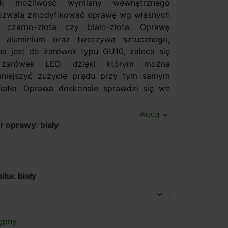
nak możliwość wymiany wewnętrznego
pozwala zmodyfikować oprawę wg własnych
 czarno-złota czy biało-złota. Oprawę
 aluminium oraz tworzywa sztucznego,
a jest do żarówek typu GU10, zaleca się
 żarówek LED, dzięki którym można
niejszyć zużycie prądu przy tym samym
iatła. Oprawa doskonale sprawdzi się we
Więcej
expand_more
r oprawy: biały
ika: biały
ępny