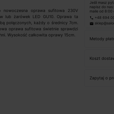
Jeśli masz py
napisz do nas
 nowoczesna oprawa sufitowa 230V
maile od 8:00 
nów lub żarówek LED GU10. Oprawa ta
+48 694 0
phone
bą połączonych, każdy o średnicy 7cm.
sklep@salo
email
owa oprawa sufitowa świetnie sprawdzi
uchni. Wysokość całkowita oprawy 15cm.
Metody płat
Koszt dosta
Zapytaj o p