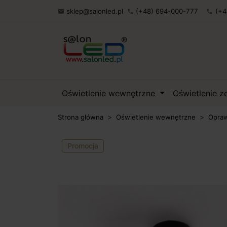
sklep@salonled.pl
(+48) 694-000-777
(+4

phone
phone
Oświetlenie wewnętrzne
Oświetlenie 
Strona główna
Oświetlenie wewnętrzne
Opraw
Promocja