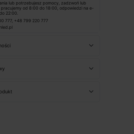
tania lub potrzebujesz pomocy, zadzwoń lub
: pracujemy od 8:00 do 18:00, odpowiedzi na e-
do 22:00.
00 777
,
+48 799 220 777
nled.pl
ności
wy
rodukt