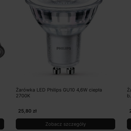
Żarówka LED Philips GU10 4,6W ciepła
Ż
2700K
b
25,80 zł
Zobacz szczegóły