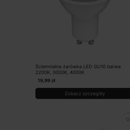
Ściemnialna żarówka LED GU10 barwa
2200K, 3000K, 4000K
19,99 zł
Zobacz szczegóły
favorite_border