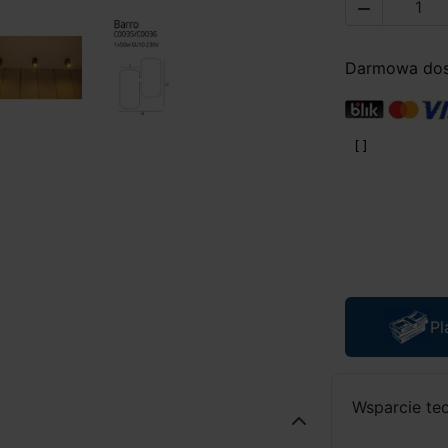

Darmowa dost
Pl
Wsparcie te