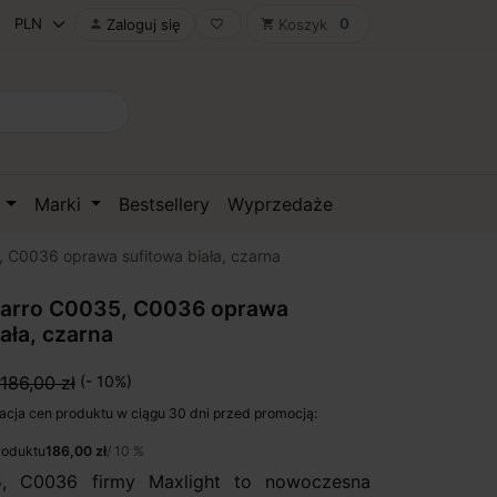
0
Zaloguj się
Koszyk

favorite_border
shopping_cart
D
Marki
Bestsellery
Wyprzedaże
 C0036 oprawa sufitowa biała, czarna
Barro C0035, C0036 oprawa
ała, czarna
186,00 zł
(- 10%)
acja cen produktu w ciągu 30 dni przed promocją:
roduktu
186,00 zł
/ 10 %
, C0036 firmy Maxlight to nowoczesna