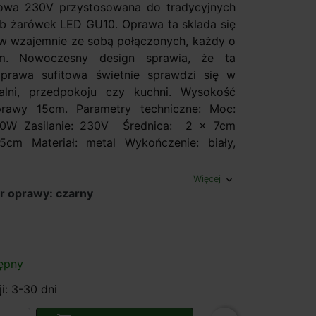
towa 230V przystosowana do tradycyjnych
b żarówek LED GU10. Oprawa ta sklada się
w wzajemnie ze sobą połączonych, każdy o
cm. Nowoczesny design sprawia, że ta
prawa sufitowa świetnie sprawdzi się w
ialni, przedpokoju czy kuchni. Wysokość
prawy 15cm. Parametry techniczne: Moc:
0W Zasilanie: 230V Średnica: 2 x 7cm
5cm Materiał: metal Wykończenie: biały,
Więcej
expand_more
r oprawy: czarny
ępny
ji: 3-30 dni