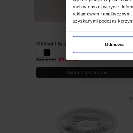
ruch w naszej witrynie. Inf
reklamowym i analitycznym. 
uzyskanymi podczas korzysta
MAXlight Basic Round biała, czarna
Odmowa
105,01 zł
94,50 zł
Zobacz szczegóły
favorite_border