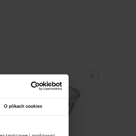
favorite_border
O plikach cookies
ołecznościowe i analizować