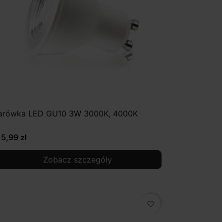
arówka LED GU10 3W 3000K, 4000K
15,99 zł
Zobacz szczegóły
favorite_border