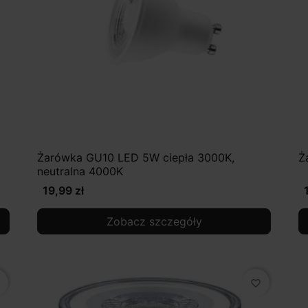
Żarówka GU10 LED 5W ciepła 3000K,
Ż
neutralna 4000K
19,99 zł
Zobacz szczegóły
favorite_border