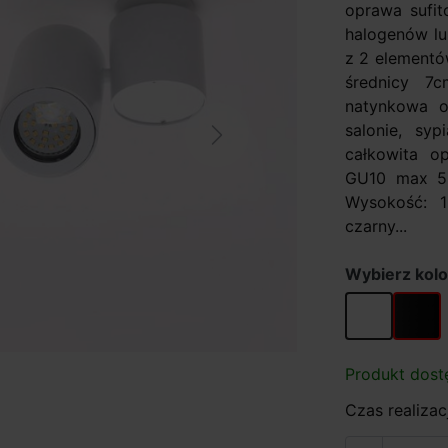
oprawa sufi
halogenów lu
z 2 elementó
średnicy 7
natynkowa o
salonie, syp
Next
całkowita o
GU10 max 5
Wysokość: 1
czarny...
Wybierz kolo
biały
czarny
Produkt dost
Czas realizac