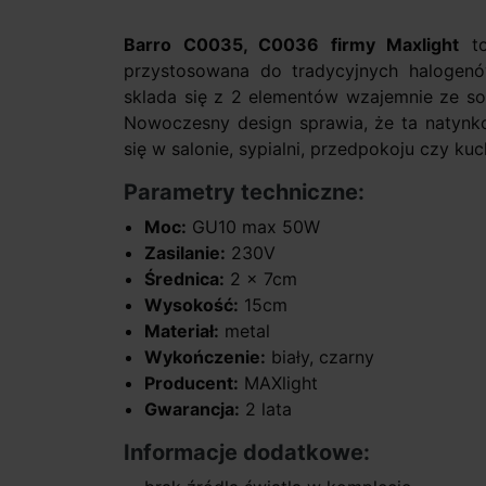
Barro C0035, C0036 firmy Maxlight
to
przystosowana do tradycyjnych haloge
sklada się z 2 elementów wzajemnie ze so
Nowoczesny design sprawia, że ta natynk
się w salonie, sypialni, przedpokoju czy k
Parametry techniczne:
Moc:
GU10 max 50W
Zasilanie:
230V
Średnica:
2 x 7cm
Wysokość:
15cm
Materiał:
metal
Wykończenie:
biały, czarny
Producent:
MAXlight
Gwarancja:
2 lata
Informacje dodatkowe: