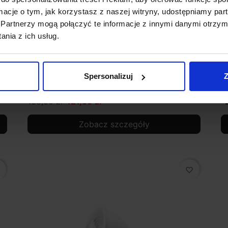
ormacje o tym, jak korzystasz z naszej witryny, udostępniamy p
Partnerzy mogą połączyć te informacje z innymi danymi otrzym
nia z ich usług.
MAXlight Basic Square biała, czarna
P
Spersonalizuj
Z
135,00 zł
121,50 zł
Zobacz szczegóły
favorite_border